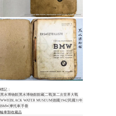
標記：
黑水博物館
黑水博物館館藏
二戰
第二次世界大戰
WWII
BLACK WATER MUSEUM
德國
1942
民國31年
BMW
摩托車
手冊
輪車類收藏品