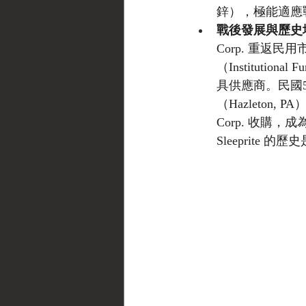
鋅），極能適應
戰後發展與歷史地位 (
Corp. 重
（Institut
具供應商。民國5
（Hazleton, 
Corp. 收購，
Sleeprit