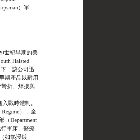
psman）單
. 成立於20世紀早期的美
 Halsted 
的領導下，該公司迅
早期產品以耐用
鋼管彎折、焊接與
國進入戰時體制。
on Regime），全
artment 
野戰行軍床、醫療
（如熱浸鍍