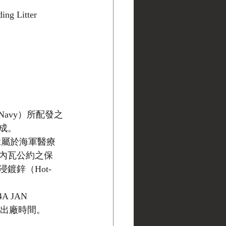
ing Litter
 Navy）所配發之
成。
隸屬於海軍醫療
內瓦公約之保
鋅（Hot-
 JAN 
的出廠時間。