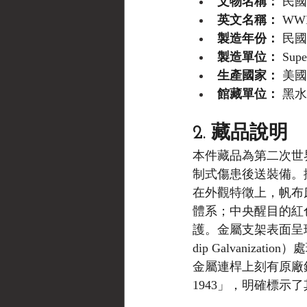
文物名稱：
 民
英文名稱：
 WWII
製造年份：
 民國
製造單位：
 Supe
生產國家：
 美國 (
館藏單位：
 黑水博
2. 藏品說明
本件藏品為第二次世界大戰
制式傷患後送裝備。
在外觀特徵上，帆布床
體系；中央醒目的紅
護。金屬支架表面呈
dip Galvanizatio
金屬連桿上刻有原廠銘文：「
1943」，明確標示