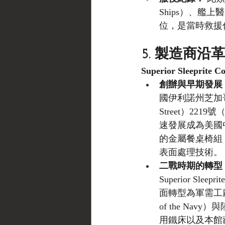
Ships）、艦上
位，是當時救援
5. 製造商沿革
Superior Sleeprite C
創辦與早期發展 (Fou
國伊利諾州芝加哥市（
Street）221
速發展成為美國
的金屬餐桌椅組（C
表面處理技術。
二戰時期的轉型 (W
Superior Sle
面轉型為軍需工廠
of the N
用鐵床以及本館