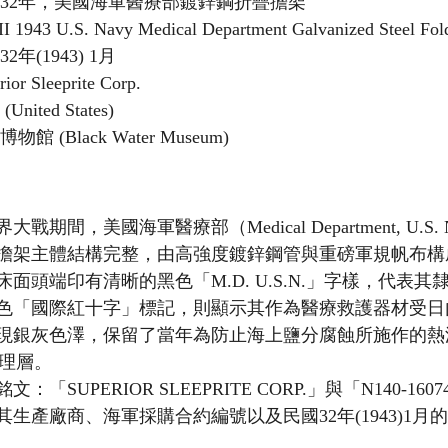
國32年，美國海軍醫療部鍍鋅鋼折疊擔架
 1943 U.S. Navy Medical Department Galvanized Steel Fold
32年(1943) 1月
rior Sleeprite Corp.
United States)
物館 (Black Water Museum)
期間，美國海軍醫療部（Medical Department, U.S.
擔架主體結構完整，由高強度鍍鋅鋼管與重磅軍規帆布構
面頭端印有清晰的黑色「M.D. U.S.N.」字樣，代表其
色「國際紅十字」標記，則顯示其作為醫療救護器材受日
現銀灰色澤，保留了當年為防止海上鹽分腐蝕所施作的熱浸鍍
n）處理層。
SUPERIOR SLEEPRITE CORP.」與「N140-16074A
了其生產廠商、海軍採購合約編號以及民國32年(1943)1月