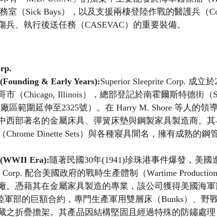
醫務室（Sick Bays），以及支援兩棲登陸作戰的醫護兵（Cor
傷兵、執行後送任務（CASEVAC）的重要裝備。
orp.
nding & Early Years):
Superior Sleeprite Corp
Chicago, Illinois），總部登記於南霍爾斯特德街（South
9號（廠區範圍延伸至2325號）。在 Harry M. Shore 等人
中西部著名的金屬床具、彈簧床墊與鋼製家具製造商。其
hrome Dinette Sets）與各種寢具聞名，擁有成熟的
WII Era):
隨著民國30年(1941)珍珠港事件爆發，美
eprite Corp. 配合美國政府的戰時生產體制（Wartime Producti
。憑藉其在金屬家具製造的專業，該公司獲得美國海軍部（Dep
avy）與陸軍部的巨額合約，專門生產軍用雙層床（Bunks）、
藏之折疊擔架。其產品因結構堅固且經過特殊的防鏽處理