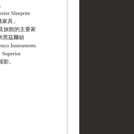
。
 Sleeprite 
構家具」
理之家及旅館的主要家
亞州黑茲爾頓
nstruments 
erior 
型縮影。