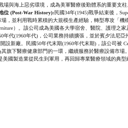
戰場與海上惡劣環境，成為美軍醫療後勤體系的重要支柱
Post-War History):
民國34年(1945)戰爭結束後，Superior
返民用市場，並利用戰時累積的大規模生產經驗，轉型專攻「機
ional Furniture）。該公司成為美國各大學宿舍、醫院、護
0年代(1960年代)，公司業務持續擴張，並於賓夕法尼
PA）開設新廠。民國50年代末期(1960年代末期)，該公司被 Cenco I
成為其旗下醫療健康部門的一環，繼續服務於醫療設備市場。Sup
e 的歷史是美國製造業從民生到軍用，再回歸專業醫療領域的典