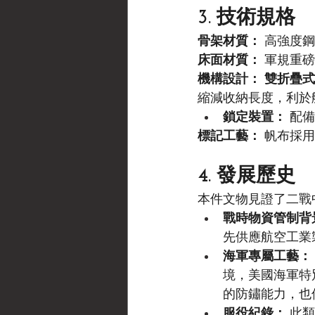
3. 技術規格
骨架材質：
 高強度鋼
床面材質：
 軍規重磅棉
機構設計： 雙折疊
縮減收納長度，利於
鎖定裝置：
 配
標記工藝：
 帆布採用
4. 發展歷史
本件文物見證了二戰
戰時物資管制背
先供應航空工業
海軍專屬工藝：
境，美國海軍特
的防鏽能力，也
服役紀錄：
 此類