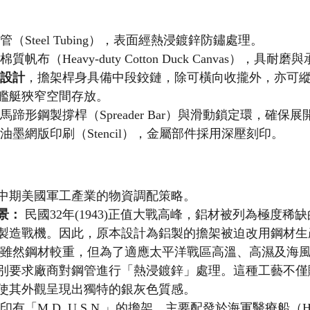
管（Steel Tubing），表面經熱浸鍍鋅防鏽處理。
質帆布（Heavy-duty Cotton Duck Canvas），具耐
式設計
，擔架桿身具備中段鉸鏈，除可橫向收攏外，亦可
艦艇狹窄空間存放。
備馬蹄形鋼製撐桿（Spreader Bar）與滑動鎖定環，確保
油墨網版印刷（Stencil），金屬部件採用深壓刻印。
中期美國軍工產業的物資調配策略。
景：
 民國32年(1943)正值大戰高峰，鋁材被列為極度稀
製造戰機。因此，原本設計為鋁製的擔架被迫改用鋼材生
 雖然鋼材較重，但為了適應太平洋戰區高溫、高濕及海
別要求廠商對鋼管進行「熱浸鍍鋅」處理。這種工藝不僅
使其外觀呈現出獨特的銀灰色質感。
印有「M.D. U.S.N.」的擔架，主要配發於海軍醫療船（Hosp