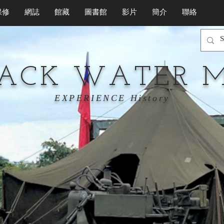
保修
網誌
館藏
圖書館
影片
簡介
聯絡
LACK WATER 
EXPERIENCE History