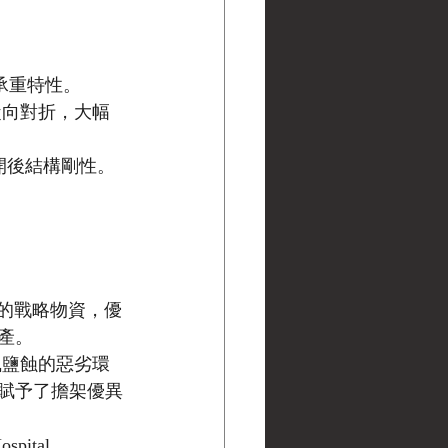
磨與承重特性。
縱向對折，大幅
展開後結構剛性。
缺的戰略物資，優
產。
風鹽蝕的惡劣環
賦予了擔架優異
ital 