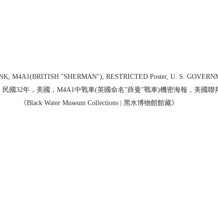
ANK, M4A1(BRITISH "SHERMAN"), RESTRICTED Poster, U. S. GOVER
-556825  民國32年，美國，M4A1中戰車(英國命名"薛曼"戰車)機密海報，
《Black Water Museum Collections | 黑水博物館館藏》