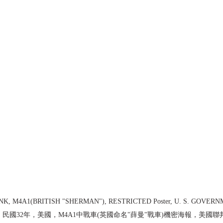
ANK, M4A1(BRITISH "SHERMAN"), RESTRICTED Poster, U. S. GOVER
-556825  民國32年，美國，M4A1中戰車(英國命名"薛曼"戰車)機密海報，