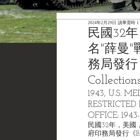
2024年2月29日
讀畢需時 1
民國32
名"薛曼
務局發行《B
Collec
1943, U.S. 
RESTRICTED 
OFFICE: 1943
民國32年，美國
府印務局發行《Black