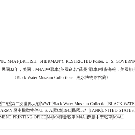
ANK, M4A1(BRITISH "SHERMAN"), RESTRICTED Poster, U. S. GOVER
-556825  民國32年，美國，M4A1中戰車(英國命名"薛曼"戰車)機密海報，
《Black Water Museum Collections | 黑水博物館館藏》
藏
二戰
第二次世界大戰
WWII
Black Water Museum Collection
BLACK WAT
. ARMY
歷史機動物件
U. S. A.
戰車
1943
民國32年
TANK
UNITED STATES
MENT PRINTING OFICE
M4
M4薛曼戰車
M4A1薛曼中型戰車
M4A1