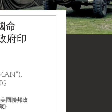
國命
政府印
MAN"), 
NG 
，美國聯邦政
館藏》