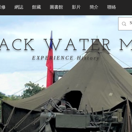
保修
網誌
館藏
圖書館
影片
簡介
聯絡
LACK WATER 
EXPERIENCE History