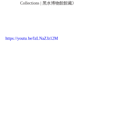
Collections | 黑水博物館館藏》
https://youtu.be/IzLNaZJz12M
標記：
黑水博物館
二戰
黑水博物館館藏
第二次世界大戰
WWII
Black Water Museum Collection
BLACK WATER MUSEUM
World War II
美國
陸軍
U.S. ARMY
1943
民國32年
Gun
RIFLE
經理類收藏品