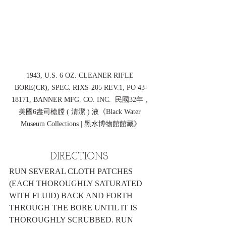
1943, U.S. 6 OZ. CLEANER RIFLE 
BORE(CR), SPEC. RIXS-205 REV.1, PO 43-
18171, BANNER MFG. CO. INC.  民國32年，
美國6盎司槍膛 ( 清潔 ) 液《Black Water 
Museum Collections | 黑水博物館館藏》
DIRECTIONS 
RUN SEVERAL CLOTH PATCHES 
(EACH THOROUGHLY SATURATED 
WITH FLUID) BACK AND FORTH 
THROUGH THE BORE UNTIL IT IS 
THOROUGHLY SCRUBBED. RUN 