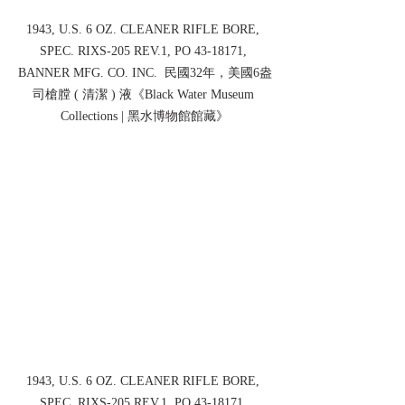
1943, U.S. 6 OZ. CLEANER RIFLE BORE, 
SPEC. RIXS-205 REV.1, PO 43-18171, 
BANNER MFG. CO. INC.  民國32年，美國6盎
司槍膛 ( 清潔 ) 液《Black Water Museum 
Collections | 黑水博物館館藏》
1943, U.S. 6 OZ. CLEANER RIFLE BORE, 
SPEC. RIXS-205 REV.1, PO 43-18171, 