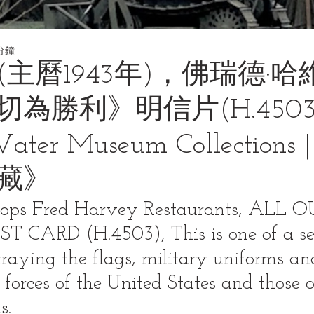
分鐘
(主曆1943年)，佛瑞德·
為勝利》明信片(H.4503
ater Museum Collections
藏》
Shops Fred Harvey Restaurants, ALL 
CARD (H.4503), This is one of a ser
traying the flags, military uniforms an
 forces of the United States and those o
s.