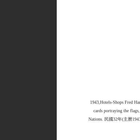
1943,Hotels-Shops Fred Ha
cards portraying the flags
Nations. 民國32年(主曆19