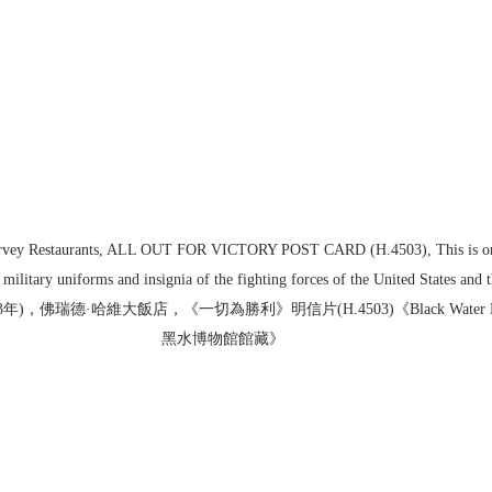
rvey Restaurants, ALL OUT FOR VICTORY POST CARD (H.4503), This is one o
, military uniforms and insignia of the fighting forces of the United States and 
43年)，佛瑞德·哈維大飯店，《一切為勝利》明信片(H.4503)《Black Water Museum
黑水博物館館藏》