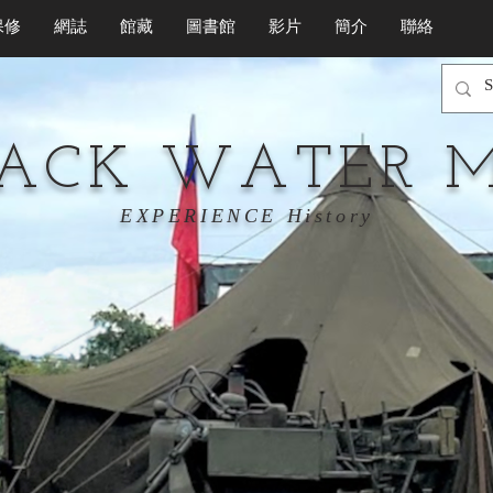
保修
網誌
館藏
圖書館
影片
簡介
聯絡
LACK WATER 
EXPERIENCE History