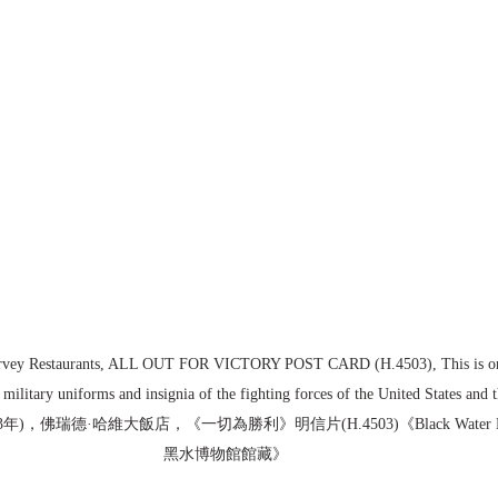
rvey Restaurants, ALL OUT FOR VICTORY POST CARD (H.4503), This is one o
, military uniforms and insignia of the fighting forces of the United States and 
43年)，佛瑞德·哈維大飯店，《一切為勝利》明信片(H.4503)《Black Water Museum
黑水博物館館藏》