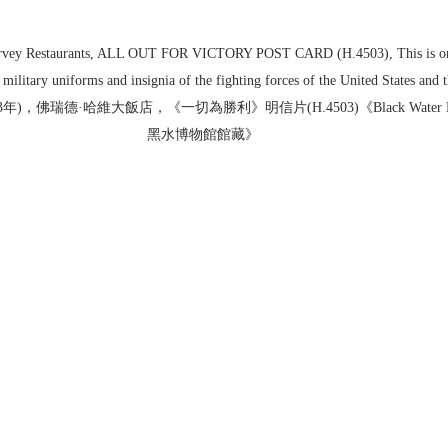
rvey Restaurants, ALL OUT FOR VICTORY POST CARD (H.4503), This is one o
, military uniforms and insignia of the fighting forces of the United States and 
43年)，佛瑞德·哈維大飯店，《一切為勝利》明信片(H.4503)《Black Water Museum
黑水博物館館藏》