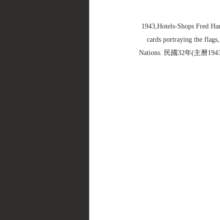
1943,Hotels-Shops Fred Ha
cards portraying the flags
Nations. 民國32年(主曆19