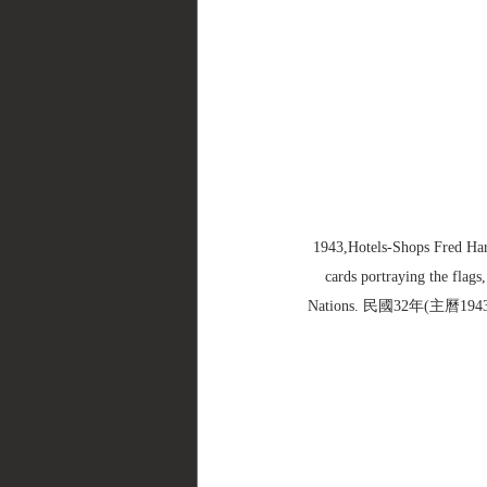
1943,Hotels-Shops Fred Ha
cards portraying the flags
Nations. 民國32年(主曆19