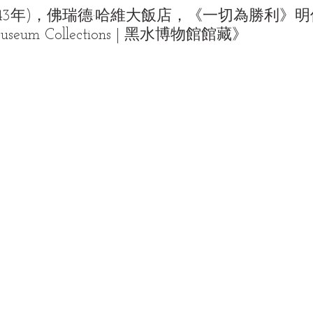
943年)，佛瑞德·哈維大飯店，《一切為勝利》明信片
Museum Collections | 黑水博物館館藏》