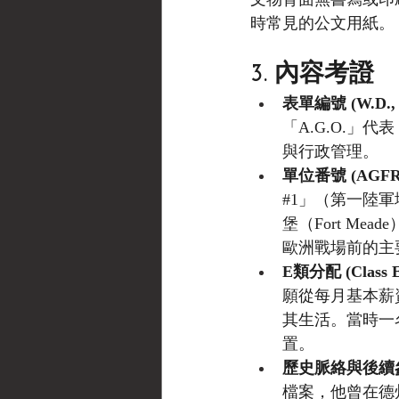
時常見的公文用紙。
3. 內容考證
表單編號 (W.D., A
「A.G.O.」代表
與行政管理。
單位番號 (AGFR
#1
」（第一陸軍
堡（Fort M
歐洲戰場前的主
E類分配 (Class E
願從每月基本薪
其生活。當時一
置。
歷史脈絡與後續
檔案，他曾在德州