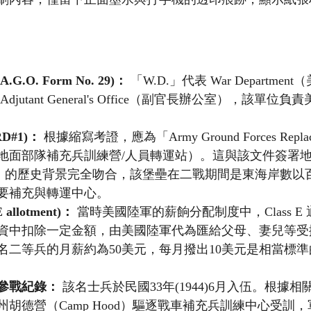
.G.O. Form No. 29)：
 「W.D.」代表 War Departme
 Adjutant General's Office（副官長辦公室），該單
D#1)：
 根據縮寫考證，應為「Army Ground Forces Replace
地面部隊補充兵訓練營/人員轉運站）。這與該文件簽署
eade）的歷史背景完全吻合，該堡壘在二戰期間是東海岸數
要補充與轉運中心。
 allotment)：
 當時美國陸軍的薪餉分配制度中，Class 
資中扣除一定金額，由美國陸軍代為匯給父母、妻兒等受
名二等兵的月薪約為50美元，每月撥出10美元是相當標
參戰紀錄：
 該名士兵於民國33年(1944)6月入伍。根據
胡德營（Camp Hood）驅逐戰車補充兵訓練中心受訓