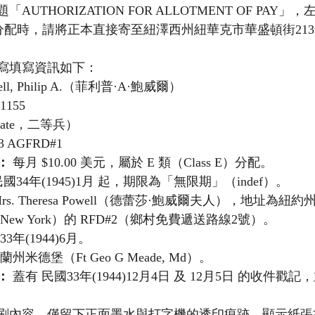
UTHORIZATION FOR ALLOTMENT OF PAY
分配時，請將正本直接寄至紐澤西州紐華克市華盛頓街21
寫填寫資訊如下：
well, Philip A.（菲利普·A·鮑威爾）
41155
rivate，二等兵）
-3 AGFRD#1
：
 每月 $10.00 美元，屬於 E 類（Class E）分配。
民國34年(1945)1月 起，期限為「無限期」（indef）。
Mrs. Theresa Powell（德蕾莎·鮑威爾夫人），地址為
es, New York）的 RFD#2（鄉村免費遞送路線2號）。
33年(1944)6月。
蘭州米德堡（Ft Geo G Meade, Md）。
：
 蓋有 民國33年(1944)12月4日 及 12月5日 的收件
刷內容，僅留下正面墨水與打字機的透印痕跡，顯示紙張