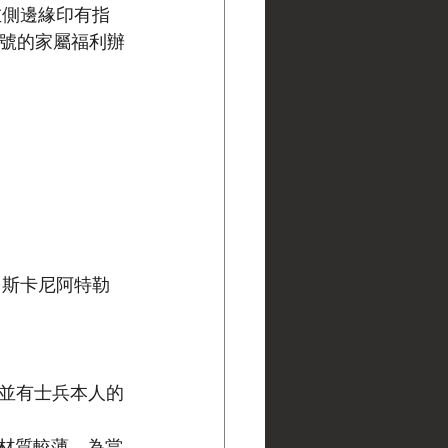
」，左側邊緣印有指
3號的家屬福利辦
紐約州斯卡尼阿特勒
戳記，並有士兵本人的
材質較薄，為當