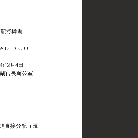
薪餉分配授權書
(W.D., A.G.O. 
4)12月4日
戰爭部副官長辦公室
餉直接分配（匯