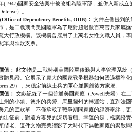
年(1947)國家安全法案中被改組為陸軍部，並併入新成立
 Defense）。
ce of Dependency Benefits, ODB)：
 文件左側提到
市，是二戰期間美國陸軍為了應對超過數百萬官兵家屬撫
龐大行政機構。該機構曾雇用了上萬名女性文職人員，專
配單與匯款支票。
價值：
 此文物是二戰時期美國陸軍後勤與人事管理系統
實體見證。它展示了龐大的國家戰爭機器如何透過標準化
.O. Form 29），來穩定前線士兵的軍心並照顧後方家屬。
價值：
 文獻記錄了一個普通美國家庭（Powell夫婦）在
上州的小鎮、德州的兵營、馬里蘭州的轉運站，直到法國
0美元的匯款單，不僅承載了戰爭期間家庭的經濟牽絆，
的出征前，對遠方妻兒的深切看顧。幸運的是，檔案證實
頭偕老。這件文物完美縮影了大時代下無數家庭的聚散與