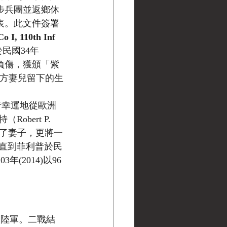
7步兵團並返鄉休
此表。此文件簽署
 110th Inf 
）於民國34年
戰負傷，獲頒「紫
為遠方妻兒留下的生
普幸運地從歐洲
ert P. 
告別了妻子，更將一
直到菲利普於民
年(2014)以96
美國陸軍。二戰結