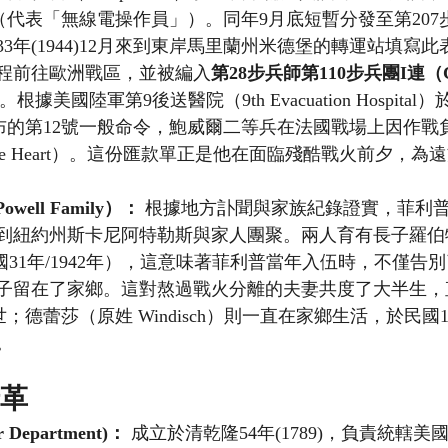
7（代表「無線電操作員」）。同年9月底短暫分發至第20
3年(1944)12月來到東岸馬里蘭州米德堡的轉運站填寫
程前往歐洲戰區，並被編入
第28步兵師第110步兵團I連（Co I,
。根據美國陸軍第9後送醫院（9th Evacuation Hospital
7日發布的第12號一般命令，鮑威爾二等兵在法國戰場上因作
ple Heart）。這份匯款單正是他在面臨殘酷戰火前夕，
well Family）：
 根據地方訃聞與家族紀錄證實，菲利
紐約州斯卡尼阿特勒斯與家人團聚。兩人育有長子羅伯特（Rob
於民國31年/1942年），這意味著菲利普當年入伍時，不僅
子留在了家鄉。這對熬過戰火分離的夫妻共度了大半生，
逝世；德蕾莎（原姓 Windisch）則一直在家鄉生活，於民國103
。
沿革
Department)：
 成立於清乾隆54年(1789)，負責統轄