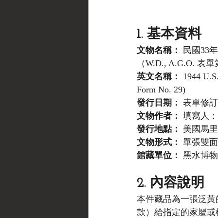
1. 基本資料
文物名稱：
 民國33年
（W.D., A.G.O. 表
英文名稱：
 1944 U.S.
Form No. 29)
發行日期：
 表單修訂於
文物作者：
 填寫人：菲
發行地點：
 美國馬里蘭
文物形式：
 單張雙
館藏單位：
 黑水博物館 
2. 內容說明
本件藏品為一張泛黃
款）給指定的家屬或