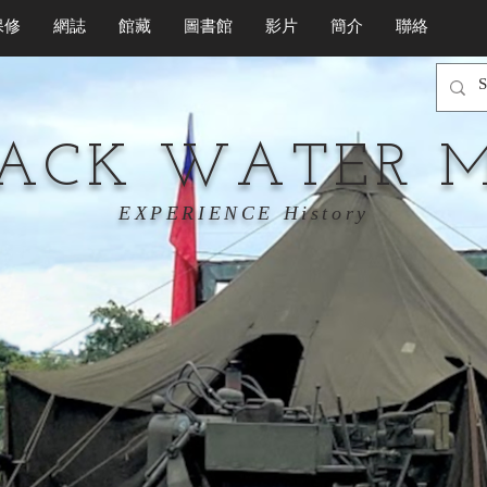
保修
網誌
館藏
圖書館
影片
簡介
聯絡
LACK WATER 
EXPERIENCE History