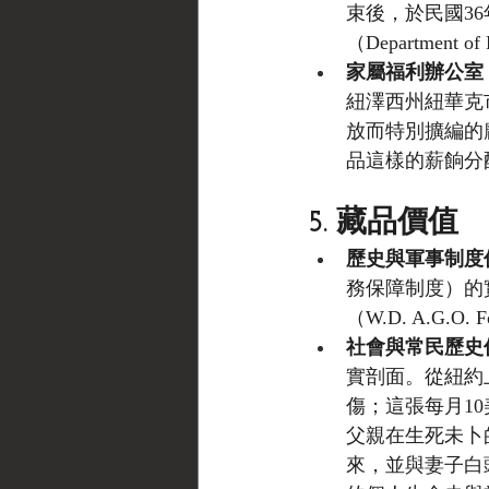
束後，於民國36
（Department of
家屬福利辦公室 (Offi
紐澤西州紐華克
放而特別擴編的
品這樣的薪餉分
5. 藏品價值
歷史與軍事制度
務保障制度）的
（W.D. A.G
社會與常民歷史
實剖面。從紐約
傷；這張每月1
父親在生死未卜
來，並與妻子白