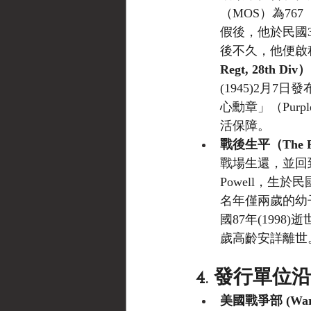
（MOS）為76
假後，他於民國3
後不久，他便啟
Regt, 28th Div）
(1945)2月
心勳章」（Pur
活保障。
戰後生平（The Po
戰場生還，並回到
Powell，生
名年僅兩歲的幼
國87年(1998)
歲高齡安詳離世
4. 發行單位
美國戰爭部 (War 