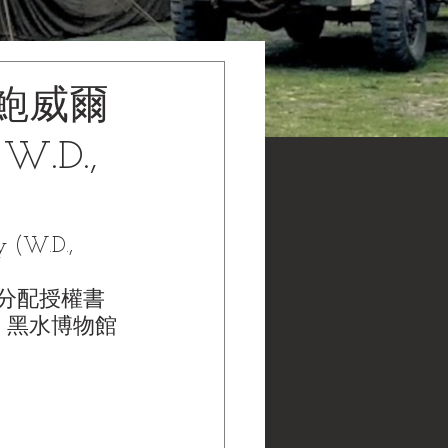
·鮑威爾
W.D.,
y (W.D., 
)薪餉分配授權書
ons | 黑水博物館