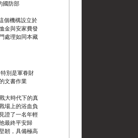
的國防部
的這個機構設立於
恤金與安家費發
門處理如同本藏
（特別是軍眷財
的文書作業
二戰大時代下的真
戰場上的浴血負
更見證了一名年輕
他最終平安歸
堅韌，具備極高