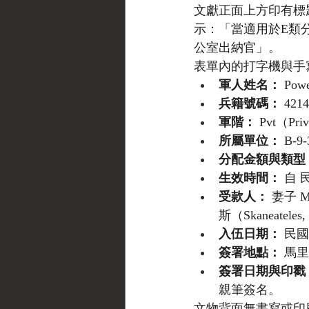
文獻正面上方印有標題「A
示：「當適用於E類
公室出納官」。
表單內的打字機與手
軍人姓名：
 Po
兵籍號碼：
 421
軍階：
 Pvt（P
所屬單位：
 B-9
分配金額與類型
生效時間：
 自 
受款人：
 妻子 
斯（Skaneatel
入伍日期：
 民國
簽署地點：
 馬里
簽署日期與印戳
親筆簽名。
文物背面無書寫或印