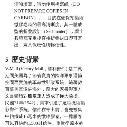
清晰填寫，請勿使用複寫紙（DO 
NOT PREPARE COPIES IN 
CARBON）」，目的在確保拍攝縮
微膠卷時的最高清晰度。其一體成
型的折疊設計（Self-mailer），讓士
兵填寫完畢後直接折疊封口即可寄
出，兼具保密性與輕便性。
3. 歷史背景
V-Mail (Victory Mail，勝利郵件) 是二戰
期間美國為了節省寶貴的跨洋軍事運輸
空間而實施的革命性郵政系統。隨著數
百萬美軍派駐海外，龐大的家書與軍方
文書體積對船隻運力造成了極大負擔。
民國31年(1942)，美軍引進了這種微縮攝
影郵件系統。信件在寄出前，會先被集
中拍攝成16毫米的微縮膠卷。一捲膠卷
可以容納約1,500封信件，重量從原本的