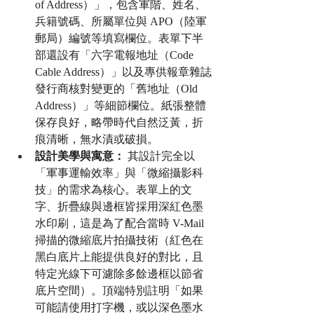
of Address）」，包含軍階、姓名、
兵籍號碼、所屬單位與 APO（陸軍
郵局）編號等填寫欄位。表單下半
部還設有「六字電報地址（Code 
Cable Address）」以及專供報章雜誌
發行商核對變更的「舊地址（Old 
Address）」等細節欄位。紙張整體
保存良好，略帶時代自然泛黃，折
痕清晰，無水漬或破損。
設計美學與寓意：
 其設計完全以
「軍事運輸效率」與「微縮攝影科
技」的需求為核心。表單上的文
字、折疊線與邊框皆採用深紅色墨
水印刷，這是為了配合當時 V-Mail 
掃描的微縮底片拍攝技術（紅色在
黑白底片上能提供良好的對比，且
特定光線下可濾除多餘邊框以節省
底片空間）。頂端特別註明「如果
可能請使用打字機，或以深色墨水