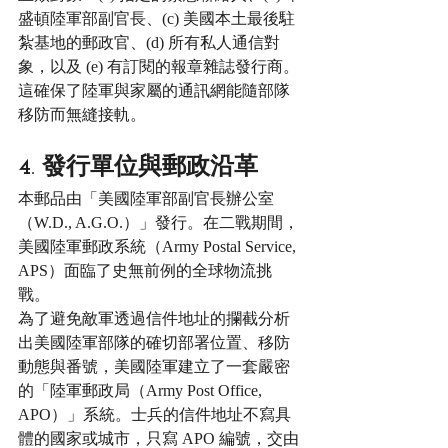
盛頓陸軍部副官長、(c) 美國本土最後駐
紮基地的郵政官、(d) 所有私人通信對
象，以及 (e) 有訂閱的報章雜誌發行商。
這確保了陸軍與家屬的通訊網能隨部隊
移防而無縫接軌。
4. 發行單位與郵政沿革
本郵品由「美國陸軍部副官長辦公室
（W.D., A.G.O.）」發行。在二戰期間，
美國陸軍郵政系統（Army Postal Service, 
APS）面臨了史無前例的全球物流挑
戰。
為了避免敵軍透過信件地址的攔截分析
出美國陸軍部隊的確切部署位置、移防
動態與番號，美國陸軍建立了一套嚴密
的「陸軍郵政局（Army Post Office, 
APO）」系統。士兵的信件地址不寫具
體的國家或城市，只寫 APO 編號，交由