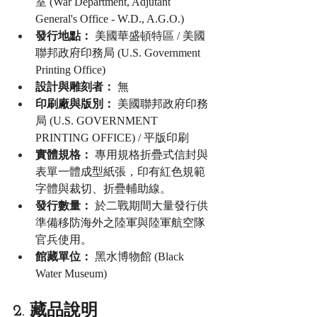
室 (War Department, Adjutant 
General's Office - W.D., A.G.O.)
發行地點：
 美國華盛頓特區 / 美國
聯邦政府印務局 (U.S. Government 
Printing Office)
設計與雕刻者：
 無
印刷廠與版別：
 美國聯邦政府印務
局 (U.S. GOVERNMENT 
PRINTING OFFICE) / 平版印刷
實體規格：
 專用規格折疊式信封與
表單一體成型紙張，印有紅色規範
字體與裁切、折疊輔助線。
發行數量：
 於二戰期間大量發行供
準備移防海外之陸軍與陸軍航空隊
官兵使用。
館藏單位：
 黑水博物館 (Black 
Water Museum)
2. 藏品說明