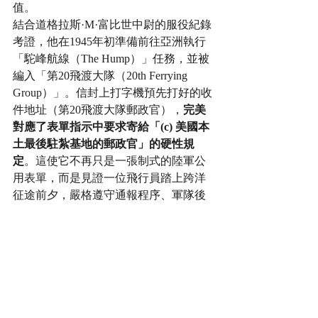
值。
結合道格拉斯·M·富比世中尉的服役紀錄
考證，他在1945年初準備前往亞洲執行
「駝峰航線（The Hump）」任務，並被
編入「第20飛渡大隊（20th Ferrying 
Group）」。信封上打字機預先打好的收
件地址（第20飛渡大隊郵政官），
完美
對應了表單指示中要求寄給「(c) 美國本
土最後駐紮基地的郵政官」的硬性規
定
。這使它不再只是一張制式的陸軍公
用表單，而是見證一位飛行員踏上跨洋
征途前夕，嚴格遵守通報程序、軍隊後
勤與人事調動完美運作的實體史料。