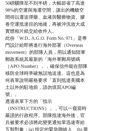
50磅驟降至不到半磅，大幅節省了高達
98%的空運與海運空間，讓出的機艙空
間得以運送彈藥、血液與醫療物資。膠
卷空運抵達目的地後，再被沖洗放大成
實體相片紙交給收件人。
此份「W.D., A.G.O. Form No. 971」是專
門設計給即將進行海外部署（Overseas 
movement）的部隊人員，用以通知陸軍
郵政系統其最新的「海外軍郵局號碼
（APO Number）」，確保信件能在部隊
移防全球時準確無誤地送達。這也是為
何表單說明嚴格要求「直到抵達美國本
土以外的駐地前，請勿填寫APO編
號」。
透過表單下方的「指示
（INSTRUCTIONS）」，可以一窺當時
嚴謹的行政程序。部隊抵達海外後，官
兵被要求必須將此變更通知單迅速寄給
五類對象：(a) 指定的緊急聯絡人、(b) 華