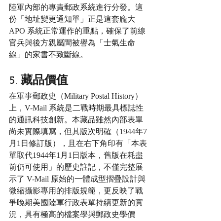
陸軍內部的專責郵政系統進行分發。這
份「地址變更通知單」正是這套龐大 
APO 系統正常運作的重點，確保了前線
官兵與後方親屬間被譽為「士氣生命
線」的家書不致斷線。
5. 藏品價值
在軍事郵政史（Military Postal History）
上，V-Mail 系統是二戰時期最具標誌性
的通訊科技創新。本藏品雖然內部表單
尚未實際填寫，但其版次明確（1944年7
月1日修訂版），且在右下角印有「本表
單取代1944年1月1日版本，舊版在耗盡
前仍可使用」的歷史註記，不僅完整展
示了 V-Mail 原始的一體成型摺疊設計與
微縮攝影專用的排版規範，更反映了戰
爭晚期美國陸軍行政表單持續更新的實
況，具有極高的檔案學與郵政史學價