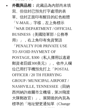
外觀與品相：
 此藏品為內部尚未填
寫、但信封已預先打字處理的表
單。信封正面印有醒目的紅色粗體
「V-MAIL」字樣，左上角標示
「WAR DEPARTMENT / OFFICIAL 
BUSINESS（美國陸軍部 / 公務專
用）」，右上角印有免資警語
「PENALTY FOR PRIVATE USE 
TO AVOID PAYMENT OF 
POSTAGE, $300（私人挪用以逃避
郵資者罰鍰300美元）」。收件人欄
位已用打字機預先打上「POSTAL 
OFFICER / 20 TH FERRYING 
GROUP / MUNICIPAL AIRPORT / 
NASHVILLE, TENNESSEE（田納
西州納許維爾市立機場，第20飛渡
大隊郵政官）」。展開後的內頁為
標準的「地址變更通知單（Change 