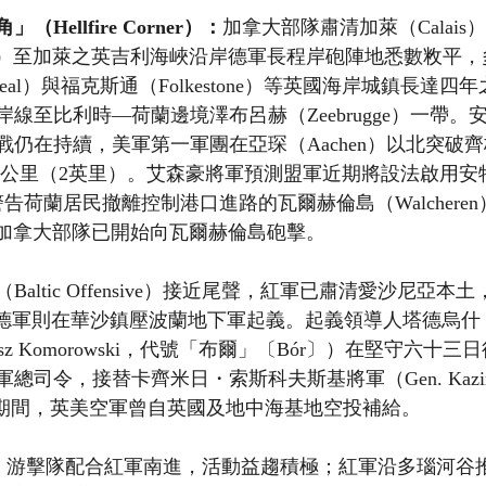
ellfire Corner）：
加拿大部隊肅清加萊（Calai
s Nez）至加萊之英吉利海峽沿岸德軍長程岸砲陣地悉數敉平
Deal）與福克斯通（Folkestone）等英國海岸城鎮長達
線至比利時—荷蘭邊境澤布呂赫（Zeebrugge）一帶。安恆
戰仍在持續，美軍第一軍團在亞琛（Aachen）以北突破
Line）約3公里（2英里）。艾森豪將軍預測盟軍近期將設法啟用
並警告荷蘭居民撤離控制港口進路的瓦爾赫倫島（Walchere
and）；加拿大部隊已開始向瓦爾赫倫島砲擊。
Baltic Offensive）接近尾聲，紅軍已肅清愛沙尼亞
）；德軍則在華沙鎮壓波蘭地下軍起義。起義領導人塔德烏
Tadeusz Komorowski，代號「布爾」〔Bór〕）在堅守六
司令，接替卡齊米日・索斯科夫斯基將軍（Gen. Kazimi
）。起義期間，英美空軍曾自英國及地中海基地空投補給。
to）游擊隊配合紅軍南進，活動益趨積極；紅軍沿多瑙河谷