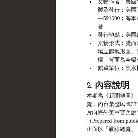
文物作者：美國陸軍後勤
製及發行；美國聯邦政
—591000；海軍系
發
發行地點：美國紐約州紐約
文物形式：雙面
場立體地形圖、義
欄；背面為全幅
館藏單位：黑水博物館
2. 內容說明
本期為《新聞地圖》（Ne
覽，內容彙整民國33
片向海外美軍官兵說
（Prepared from publi
正面以「戰線總覽」（