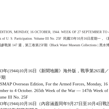
TION, MONDAY, 16 OCTOBER, 1944. WEEK OF 27 SEPTEMBER TO 4
 Week of U. S. Participation. Volume III No. 25F  民國33年10月1
參戰第 147 週，第三卷第25F期《Black Water Museum Collections |
年(1944)10月16日《新聞地圖》海外版，戰爭第265週
F期
verseas Edition, For the Armed Forces, Monday, 16 Oc
mber to 4 October. 265th Week of the War — 147th Week of 
lume III No. 25F
年(1944)10月16日（內容涵蓋同年9月27日至10月4日戰