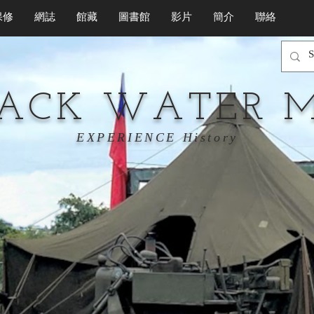
保修
網誌
館藏
圖書館
影片
簡介
聯絡
LACK WATER 
EXPERIENCE History