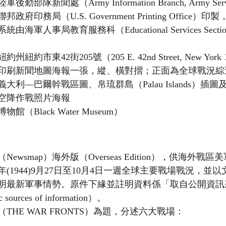
部隊新聞處（Army Information Branch, Army Servi
府印務局（U.S. Government Printing Office）印
統由海軍人事局教育服務科（Educational Services Section
市東42街205號（205 E. 42nd Street, New York 17
印刷新聞地圖海報一張，縱、橫對摺；正面為全球戰況綜
大利—巴爾幹戰區圖、帛琉群島（Palau Islands）插
空降作戰照片海報
（Black Water Museum）
wsmap）海外版（Overseas Edition），供海外戰
年(1944)9月27日至10月4日一週全球主要戰場戰況，並
明最新軍事情勢。原件下緣並註明資料係「取自公開資訊
c sources of information）。
THE WAR FRONTS）為題，分述六大戰場：