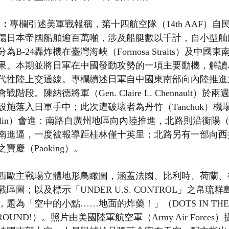
）：
專欄引述美軍戰報稱，第十四航空隊（14th AAF）自民國3
傷日本帝國船舶逾百萬噸，涉及船艇數以千計，自小型舢
B-24轟炸機在臺灣海峽（Formosa Straits）及中國
果。本期並將日軍在中國發動攻勢的一項主要動機，解讀
代性陸上交通線。專欄續述日軍自中國東南部向內陸推進
段。陳納德將軍（Gen. Claire L. Chennault）
施落入日軍手中；此次遭破壞者為丹竹（Tanchuk）機
lin）會進：南路自廣州地區向內陸推進，北路則沿衡陽（He
南進逼，一度被報導距桂林僅十英里；北路另有一部向西
慶（Paoking）。
西歐主戰場立體地形鳥瞰圖，涵蓋法國、比利時、荷蘭、
圖；以及標示「UNDER U.S. CONTROL」之帛琉
為「空中的小點……地面的炸藥！」（DOTS IN THE SK
HE GROUND!）。照片由美國陸軍航空軍（Army Air Forc