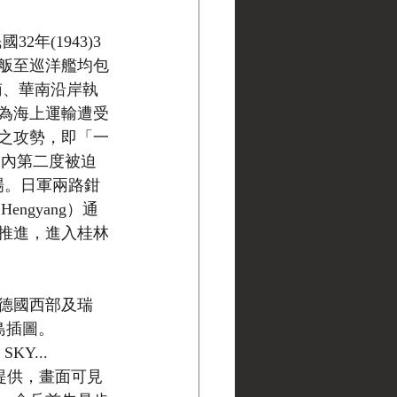
2年(1943)3
舨至巡洋艦均包
東南、華南沿岸執
為海上運輸遭受
之攻勢，即「一
於兩週內第二度被迫
場。日軍兩路鉗
ngyang）通
推進，進入桂林
德國西部及瑞
群島插圖。
Y... 
es）提供，畫面可見