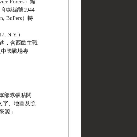
ce Forces）編
製，印製編號1944
, BuPers）轉
, N.Y.）
述，含西歐主戰
圖及中國戰場專
區美軍部隊張貼閱
以文字、地圖及照
來源」