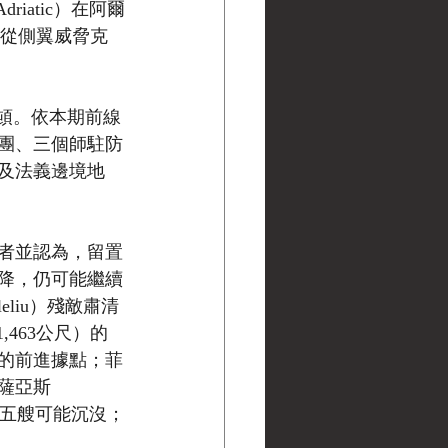
riatic）在阿爾
），從側翼威脅克
停頓。依本期前線
團、三個師駐防
及法義邊境地
者並認為，留置
降，仍可能繼續
liu）殘敵肅清
1,463公尺）的
的前進據點；菲
維薩亞斯
十五艘可能沉沒；