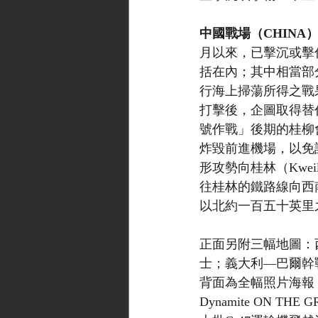
中國戰場（CHINA
月以來，已擊沉或擊
括在內；其中相當部分為
行海上掃蕩所得之戰
打擊後，企圖取得替
號作戰」後期的桂柳會戰階
炸毀前進機場，以免設
形攻勢向桂林（Kwei
往桂林的鐵路線向西
以北約一百五十英里之寶
正面另附三幅地圖：
士；義大利—巴爾幹戰區
背面為全幅照片海報，題
Dynamite ON T