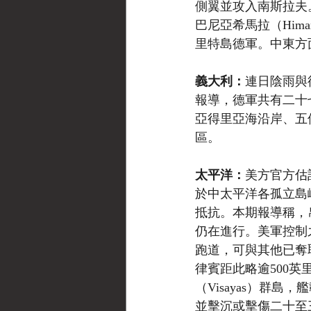
側翼並攻入南斯拉夫。新編
巴尼亞希馬拉（Him
里特島德軍。中東方
義大利：
連日陰雨與德
報導，德軍共有二十
亞得里亞海沿岸、五
區。
太平洋：
美方官方估
於中太平洋各孤立島
抵抗。本期報導稱，帛
仍在進行。美軍控制之恩格
跑道，可與其他已奪
律賓距此略逾500英
（Visayas）群
並擊沉或擊傷二十至