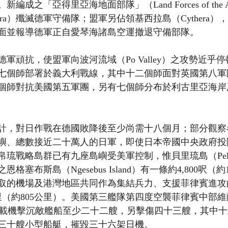
成之「亞得里亞海地面部隊」（Land Forces of the Ad
ara）殲滅德軍守備隊；盟軍另佔領基西拉島（Cythera
面並報導德軍正自愛琴海諸島空運撤退守備部隊。
軍頑抗，使盟軍向波河流域（Po Valley）之攻勢近乎
七個師部署於義大利戰線，其中十二個師面對英國第八軍
個師對抗美國第五軍團，另有七個師分布於利古里亞海岸
計，對日作戰在德國敗降後至少尚需十八個月；部分觀察
嶼、總數接近二十萬人的日軍，即使日本帝國中央政府投
琉戰略島群已有九座島嶼受美軍控制，惟貝里琉島（Pele
塞布斯島（Ngesebus Island）有一條約4,800呎（約
取的機場及港灣地區共同作為集結兵力、支援菲律賓進攻
里（約805公里）。美國第三艦隊第四度空襲菲律賓中部
島，艦載機擊沉敵艦船至少二十二艘，另擊傷四十三艘，其中
三十艘小型船艇，摧毀三十六架日機。