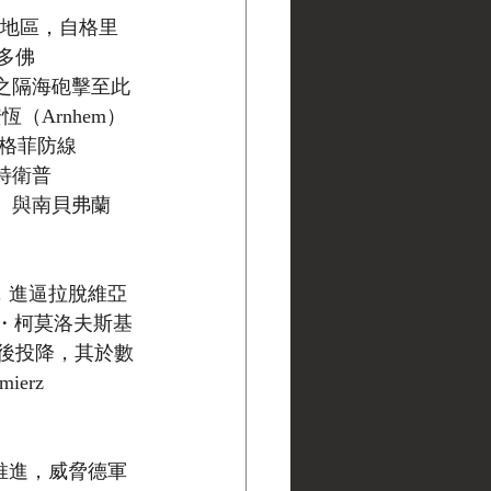
s）地區，自格里
，多佛
四年之隔海砲擊至此
（Arnhem）
齊格菲防線
安特衛普
n）與南貝弗蘭
本土，進逼拉脫維亞
什・柯莫洛夫斯基
十三日後投降，其於數
erz 
推進，威脅德軍