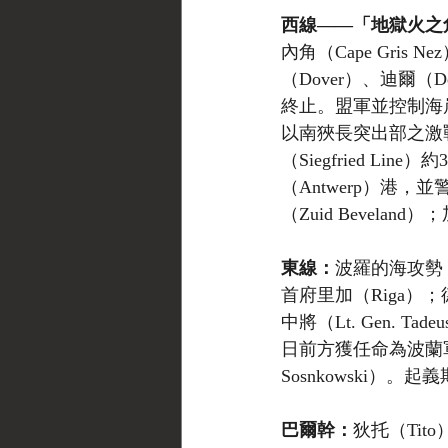
西線——「地獄火之角」（H
內角（Cape Gri
（Dover）、迪爾（
終止。盟軍並控制海岸
以南狹長突出部之激
（Siegfried 
（Antwerp）港，
（Zuid Bevel
東線：
波羅的海攻勢（
首府里加（Riga
中將（Lt. Gen. 
日前方獲任命為波蘭軍總
Sosnkowski
巴爾幹：
狄托（Ti