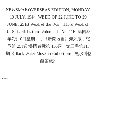
NEWSMAP OVERSEAS EDITION, MONDAY, 
10 JULY, 1944. WEEK OF 22 JUNE TO 29 
JUNE, 251st Week of the War - 133rd Week of 
U. S. Participation. Volume III No. 11F  民國33
年7月10日星期一，《新聞地圖》海外版，戰
爭第 251週/美國參戰第 133週，第三卷第11F
期《Black Water Museum Collections | 黑水博物
館館藏》
標記：
黑水博物館
黑水博物館館藏
二戰
第二次世界大戰
WWII
Black Water Museum Collection
BLACK WATER MUSEUM
World War II
中華民國
Republic of China
美國
日本帝國
Empire of Japan
China
U.S. ARMY
CBI
1944
民國33年
中緬印戰區
China-Burma-India theater
緬甸
BURMA
China Theater
海報類收藏品