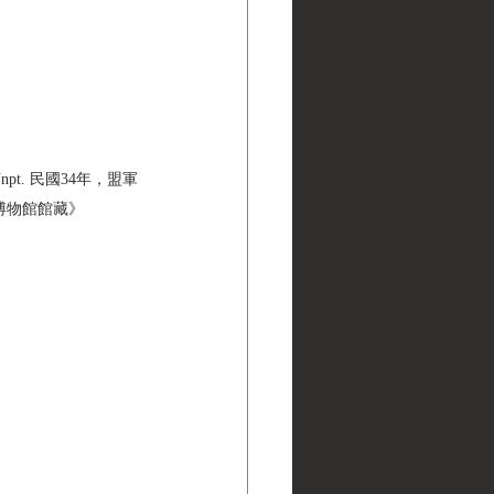
B" in Unpt. 民國34年，盟軍
| 黑水博物館館藏》