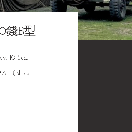
0錢B型
y, 10 Sen, 
A 《Black 