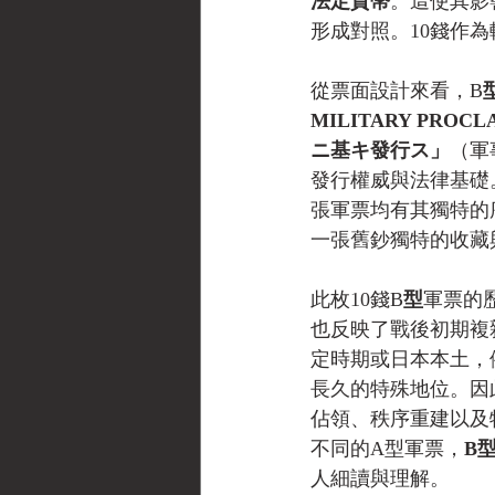
法定貨幣
。這使其影
形成對照。10錢作
從票面設計來看，B
MILITARY PROCL
ニ基キ發行ス」
（軍
發行權威與法律基礎
張軍票均有其獨特的序
一張舊鈔獨特的收藏
此枚10錢B
型
軍票的
也反映了戰後初期複
定時期或日本本土，
長久的特殊地位。因
佔領、秩序重建以及
不同的A型軍票，
B
人細讀與理解。