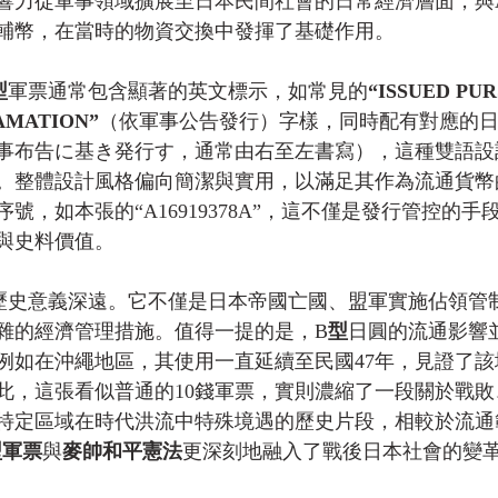
響力從軍事領域擴展至日本民間社會的日常經濟層面，與
為輔幣，在當時的物資交換中發揮了基礎作用。
型
軍票通常包含顯著的英文標示，如常見的
“ISSUED PU
AMATION”
（依軍事公告發行）字樣，同時配有對應的
事布告に基き発行す，通常由右至左書寫），這種雙語設
。整體設計風格偏向簡潔與實用，以滿足其作為流通貨幣
號，如本張的“A16919378A”，這不僅是發行管控的
與史料價值。
歷史意義深遠。它不僅是日本帝國亡國、盟軍實施佔領管
雜的經濟管理措施。值得一提的是，B
型
日圓的流通影響
例如在沖繩地區，其使用一直延續至民國47年，見證了該
此，這張看似普通的10錢軍票，實則濃縮了一段關於戰敗
特定區域在時代洪流中特殊境遇的歷史片段，相較於流通
型軍票
與
麥帥和平憲法
更深刻地融入了戰後日本社會的變