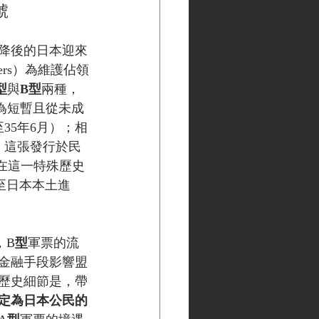
號
投降後的日本迎來
ers）為維護佔領
型
與
B型
兩種，
為短暫且從未成
35年6月）；相
。這張發行於民
在這一特殊歷史
至日本本土進
，B
型
軍票的流
金融手段影響盟
歷史細節是，帶
定為日本公民的