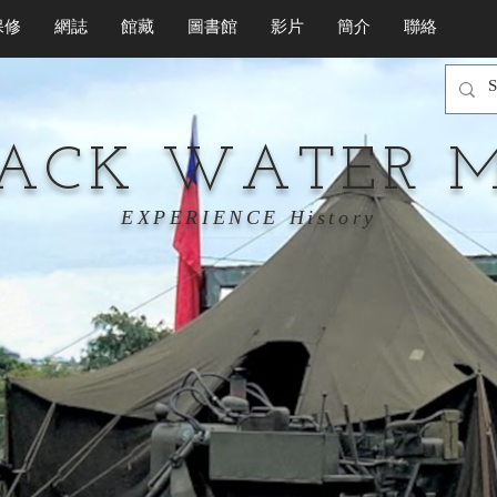
保修
網誌
館藏
圖書館
影片
簡介
聯絡
LACK WATER 
EXPERIENCE History