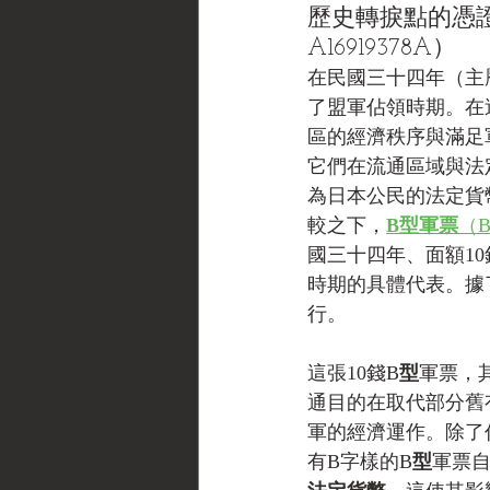
歷史轉捩點的憑證
A16919378A）
在民國三十四年（主
了盟軍佔領時期。在這一
區的經濟秩序與滿足
它們在流通區域與法
為日本公民的法定貨
較之下，
B型軍票
（B 
國三十四年、面額10錢
時期的具體代表。據
行。
這張10錢B
型
軍票，
通目的在取代部分舊
軍的經濟運作。除了
有B字樣的B
型
軍票自