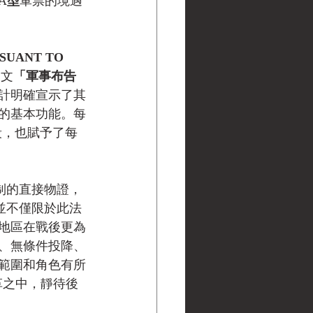
A
型
軍票的境遇
RSUANT TO 
日文
「軍事布告
計明確宣示了其
的基本功能。每
手段，也賦予了每
制的直接物證，
並不僅限於此法
地區在戰後更為
、無條件投降、
範圍和角色有所
革之中，靜待後