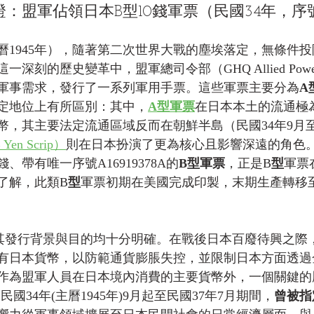
：盟軍佔領日本B型10錢軍票（民國34年，序
曆1945年），隨著第二次世界大戰的塵埃落定，無條件
深刻的歷史變革中，盟軍總司令部（GHQ Allied Pow
軍事需求，發行了一系列軍用手票。這些軍票主要分為
A
定地位上有所區別：其中，
A型軍票
在日本本土的流通極
幣，其主要法定流通區域反而在朝鮮半島（民國34年9月至
Yen Scrip）
則在日本扮演了更為核心且影響深遠的角色
、帶有唯一序號A16919378A的
B型軍票
，正是B
型
軍票
了解，此類B
型
軍票初期在美國完成印製，末期生產轉移
其發行背景與目的均十分明確。在戰後日本百廢待興之際
有日本貨幣，以防範通貨膨脹失控，並限制日本方面透過
作為盟軍人員在日本境內消費的主要貨幣外，一個關鍵的
民國34年(主曆1945年)9月起至民國37年7月期間，
曾被指