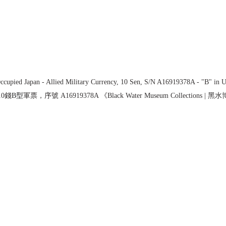
Occupied Japan - Allied Military Currency, 10 Sen, S/N A16919378A - "
0錢
B型
軍票，序號 A16919378A 《Black Water Museum Collections 