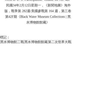
 民國34年2月12日星期一，《新聞地圖》海外
版，戰爭第 282週/美國參戰第 164 週，第三卷
第42F期《Black Water Museum Collections | 黑
水博物館館藏》
標記：
黑水博物館
二戰
黑水博物館館藏
第二次世界大戰
WWII
Black Water Museum Collection
BLACK WATER MUSEUM
World War II
中華民國
Republic of China
美國
日本帝國
陸軍
Empire of Japan
China
U.S. ARMY
歷史機動物件
TAIWAN
FORMOSA
1945
民國34年
GPW
海報類收藏品