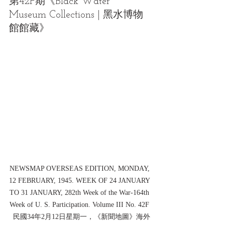
第42F期《Black Water 
Museum Collections | 黑水博物
館館藏》
NEWSMAP OVERSEAS EDITION, MONDAY, 
12 FEBRUARY, 1945. WEEK OF 24 JANUARY 
TO 31 JANUARY, 282th Week of the War-164th 
Week of U. S. Participation. Volume III No. 42F 
 民國34年2月12日星期一，《新聞地圖》海外