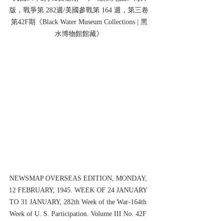
版，戰爭第 282週/美國參戰第 164 週，第三卷
第42F期《Black Water Museum Collections | 黑
水博物館館藏》
NEWSMAP OVERSEAS EDITION, MONDAY, 
12 FEBRUARY, 1945. WEEK OF 24 JANUARY 
TO 31 JANUARY, 282th Week of the War-164th 
Week of U. S. Participation. Volume III No. 42F 