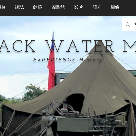
保修
網誌
館藏
圖書館
影片
簡介
聯絡
LACK WATER 
EXPERIENCE History