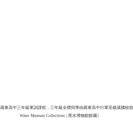
年)，羅東高中三年級軍訓課程，三年級全體同學由羅東高中行軍至礁溪國校前留影
Water Museum Collections | 黑水博物館館藏》