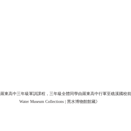
年)，羅東高中三年級軍訓課程，三年級全體同學由羅東高中行軍至礁溪國校前留影
Water Museum Collections | 黑水博物館館藏》