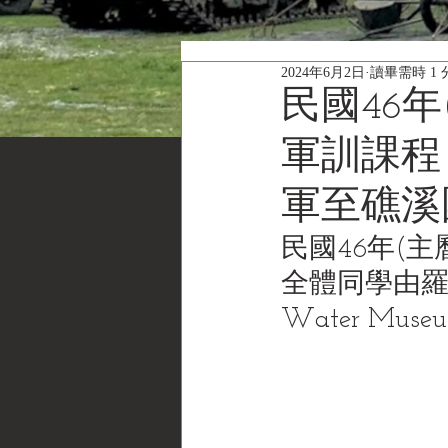
2024年6月2日
讀畢需時 1 
民國46年
軍訓課程
軍至礁溪
民國46年(
全體同學由
Water Muse