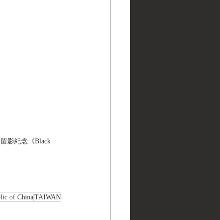
紀念《Black 
lic of China
TAIWAN