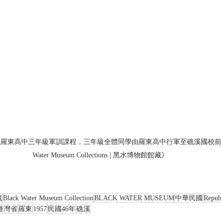
年)，羅東高中三年級軍訓課程，三年級全體同學由羅東高中行軍至礁溪國校前留影
Water Museum Collections | 黑水博物館館藏》
藏
Black Water Museum Collection
BLACK WATER MUSEUM
中華民國
Repub
臺灣省
羅東
1957
民國46年
礁溪