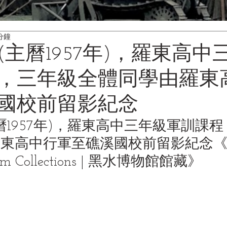
分鐘
(主曆1957年)，羅東高中
，三年級全體同學由羅東
國校前留影紀念
主曆1957年)，羅東高中三年級軍訓課
羅東高中行軍至礁溪國校前留影紀念
《
um Collections | 黑水博物館館藏》