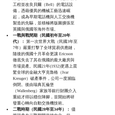
工程並改良貝爾（Bell）的電話設
備，憑藉優異的機械工藝迅速崛
起，成為早期電話機與人工交換機
製造的先驅，並積極將版圖擴張至
英國與俄國等海外市場。
一戰與戰間期（民國初年至20年
代）：
 第一次世界大戰（民國3年至
7年）嚴重打擊了全球貿易供應鏈，
隨後的俄國十月革命更讓 Ericsson 
徹底失去了其在俄國的龐大廠房與
市場資產。民國21年(1932)更遇上震
驚全球的金融大亨克魯格（Ivar 
Kreuger）破產事件，公司一度瀕臨
倒閉。後由瑞典瓦倫堡
（Wallenberg）家族等銀行財團介入
重組才得以穩住陣腳，並開始將研
發重心轉向自動交換機技術。
二戰時期（民國28年至34年）：
 儘