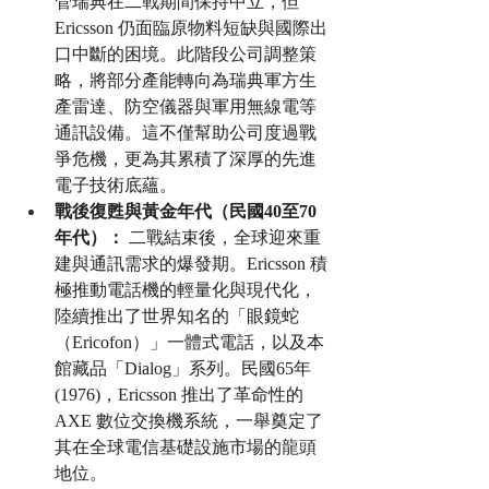
管瑞典在二戰期間保持中立，但 
Ericsson 仍面臨原物料短缺與國際出
口中斷的困境。此階段公司調整策
略，將部分產能轉向為瑞典軍方生
產雷達、防空儀器與軍用無線電等
通訊設備。這不僅幫助公司度過戰
爭危機，更為其累積了深厚的先進
電子技術底蘊。
戰後復甦與黃金年代（民國40至70
年代）：
 二戰結束後，全球迎來重
建與通訊需求的爆發期。Ericsson 積
極推動電話機的輕量化與現代化，
陸續推出了世界知名的「眼鏡蛇
（Ericofon）」一體式電話，以及本
館藏品「Dialog」系列。民國65年
(1976)，Ericsson 推出了革命性的 
AXE 數位交換機系統，一舉奠定了
其在全球電信基礎設施市場的龍頭
地位。