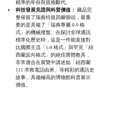
精準的年份與規格斷代。
科技發展見證與科普價值：
 藏品完
整保留了瑞典特規四腳插頭，最重
要的是具備了「瑞典專屬 0-9 格
式」的機械撥盤。在探討全球通訊
標準化歷史時，這是一件能直接對
比國際主流「1-0 格式」與罕見「紐
西蘭反向格式」的絕佳實體教具，
非常適合在展覽中講述如「紐西蘭 
111 求救電話由來」等精彩的通訊史
故事，具備極高的博物館科普展示
價值。