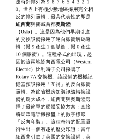
逆時針排列為 9, 8, 7, 6, 5, 4, 3, 2, 1, 
0。世界上有極少數地區採用完全相
反的排列邏輯，最具代表性的即是
紐西蘭
與挪威首都
奧斯陸
（Oslo）
。這是因為他們早期引進
的交換設備採用了逆向脈衝解碼邏
輯（撥 9 產生 1 個脈衝，撥 0 產生 
10 個脈衝）。這種格式的出現，起
因於這兩地皆向西電公司（Western 
Electric）比利時子公司採購了 
Rotary 7A 交換機。該設備的機械記
憶器預設採用「互補」的反向脈衝
邏輯。為節省機房加裝訊號轉換設
備的龐大成本，紐西蘭與奧斯陸選
擇了最簡單的硬體妥協方案：直接
將民眾電話機撥盤上的數字標籤
「反向印製」。這種奇特的配置還
衍生出一個有趣的歷史印證：當年
紐西蘭引進了英國的交換設備，英