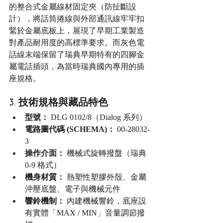
的整合式金屬線材固定夾（防扯斷設
計），將話筒捲線與外部通訊線牢牢扣
緊於金屬底板上，展現了早期工業製造
對產品耐用度的高標準要求。而灰色電
話線末端保留了瑞典早期特有的四腳金
屬電話插頭，為當時瑞典國內專用的插
座規格。
3. 技術規格與藏品特色
型號：
 DLG 0102/8（Dialog 系列）
電路圖代碼 (SCHEMA)：
 00-28032-
3
操作介面：
 機械式旋轉撥盤（瑞典 
0-9 格式）
機身材質：
 熱塑性塑膠外殼、金屬
沖壓底盤、電子與機械元件
響鈴機制：
 內建機械響鈴，底座設
有實體「MAX / MIN」音量調節撥