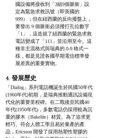
國設備將接收到「3組9個脈衝」設
定為緊急求救訊號（即英國的 
999）；但在紐西蘭的反向撥盤上，
要發出 9 個脈衝必須撥打孔位數字
「1」，這造就了紐西蘭的緊急求救
電話變成了「111」並沿用至今。這
種非主流格式與瑞典的 0-9 格式一
樣，都是見證各國早期電信標準發
展差異的重要實物。
4. 發展歷史
「Dialog」系列電話機誕生於民國50年代
(1960年代)初期，是瑞典推動通訊設備現
代化的重要里程碑。在二戰後至民國40
年代(1950年代)，多數電話仍採用較為沉
重的膠木（Bakelite）材質。為了追求更
輕巧、符合人體工學且易於量產的產
品，Ericsson 開發了採用熱塑性塑膠的 