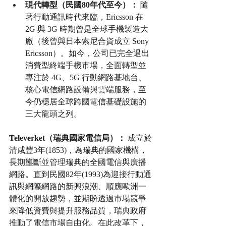
現代轉型（民國80年代至今）：
 隨
著行動通訊時代來臨，Ericsson 在 
2G 與 3G 時期曾是全球手機製造大
廠（後曾與日本索尼合資成立 Sony 
Ericsson）。如今，公司已完全退出
消費型終端手機市場，全面轉型並
專注於 4G、5G 行動網路基地台、
核心電信網路設備與雲端服務，至
今仍穩居全球跨國電信基礎設施的
三大龍頭之列。
Televerket（瑞典國家電信局）：
 成立於
清咸豐3年(1853)，為瑞典的國家機構，
長期壟斷並管理瑞典的全國電信與廣播
網路。直到民國82年(1993)為迎接行動通
訊與網際網路的新興浪潮、順應歐洲一
體化的開放趨勢，並期盼透過市場競爭
來降低資費與提升服務品質，瑞典政府
推動了電信市場自由化。在此改革下，