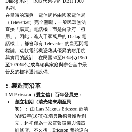
Dialog 系列，以取代舊型的 DBH 1000 
系列。
在當時的瑞典，電信網路由國家電信局
（Televerket）完全壟斷，一般民眾無法
直接「購買」電話機，而是向政府「租
用」。因此，進入千家萬戶的 Dialog 電
話機上，都會印有 Televerket 的皇冠閃電
標誌。這款電話機憑藉其優異的耐用度
與實用的設計，在民國50至60年代(1960
至1970年代)成為瑞典家庭與辦公室中最
普及的標準通訊設備。
5. 製造商沿革
LM Ericsson（愛立信）百年發展史：
創立初期（清光緒末期至民
初）：
 由 Lars Magnus Ericsson 於清
光緒2年(1876)在瑞典斯德哥爾摩創
立，起初僅為一家電報設備與儀器
維修店。不久後，Ericsson 開始逆向