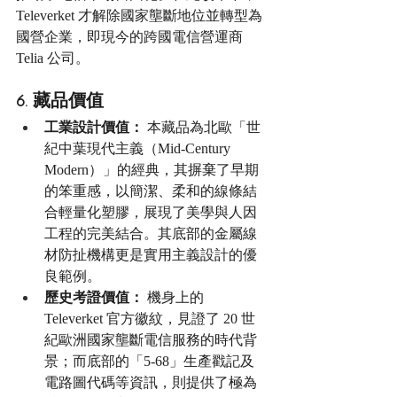
Televerket 才解除國家壟斷地位並轉型為
國營企業，即現今的跨國電信營運商 
Telia 公司。
6. 藏品價值
工業設計價值：
 本藏品為北歐「世
紀中葉現代主義（Mid-Century 
Modern）」的經典，其摒棄了早期
的笨重感，以簡潔、柔和的線條結
合輕量化塑膠，展現了美學與人因
工程的完美結合。其底部的金屬線
材防扯機構更是實用主義設計的優
良範例。
歷史考證價值：
 機身上的 
Televerket 官方徽紋，見證了 20 世
紀歐洲國家壟斷電信服務的時代背
景；而底部的「5-68」生產戳記及
電路圖代碼等資訊，則提供了極為