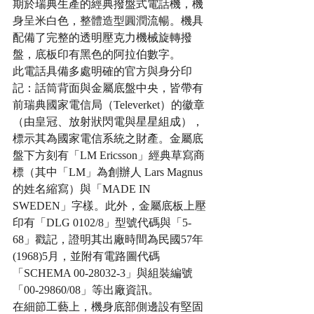
期於瑞典生產的經典撥盤式電話機，機
身呈米白色，整體造型圓潤流暢。機具
配備了完整的透明壓克力機械旋轉撥
盤，底板印有黑色的阿拉伯數字。
此電話具備多處明確的官方與身分印
記：話筒背面與金屬底盤中央，皆帶有
前瑞典國家電信局（Televerket）的徽章
（由皇冠、放射狀閃電與星星組成），
標示其為國家電信系統之財產。金屬底
盤下方刻有「LM Ericsson」經典草寫商
標（其中「LM」為創辦人 Lars Magnus 
的姓名縮寫）與「MADE IN 
SWEDEN」字樣。此外，金屬底板上壓
印有「DLG 0102/8」型號代碼與「5-
68」戳記，證明其出廠時間為民國57年
(1968)5月，並附有電路圖代碼
「SCHEMA 00-28032-3」與組裝編號
「00-29860/08」等出廠資訊。
在細節工藝上，機身底部側邊設有堅固