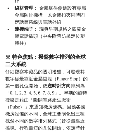
桿
線材管理：
 金屬底盤側邊設有專屬
金屬防扯機構，以金屬扣夾同時固
定話筒捲線與電話外線
連接端子：
 瑞典早期規格之四腳金
屬電話插頭（中央附帶防呆定位塑
膠柱）
※ 特色焦點：撥盤數字排列的全球
三大系統
仔細觀察本藏品的透明撥盤，可發現其
數字從最靠近金屬擋塊（Finger Stop）的
第一個孔位開始，依
逆時針方向
排列為
「0, 1, 2, 3, 4, 5, 6, 7, 8, 9」。早期的旋轉
撥盤是藉由「斷開電路產生脈衝
（Pulse）」來通知機房號碼。因應各國
機房設備的不同，全球主要演化出三種
截然不同的數字排列格式（皆從最靠近
擋塊、行程最短的孔位開始，依逆時針