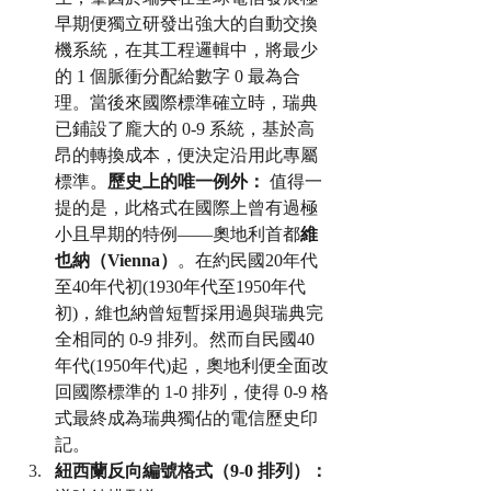
早期便獨立研發出強大的自動交換
機系統，在其工程邏輯中，將最少
的 1 個脈衝分配給數字 0 最為合
理。當後來國際標準確立時，瑞典
已鋪設了龐大的 0-9 系統，基於高
昂的轉換成本，便決定沿用此專屬
標準。
歷史上的唯一例外：
 值得一
提的是，此格式在國際上曾有過極
小且早期的特例——奧地利首都
維
也納（Vienna）
。在約民國20年代
至40年代初(1930年代至1950年代
初)，維也納曾短暫採用過與瑞典完
全相同的 0-9 排列。然而自民國40
年代(1950年代)起，奧地利便全面改
回國際標準的 1-0 排列，使得 0-9 格
式最終成為瑞典獨佔的電信歷史印
記。
紐西蘭反向編號格式（9-0 排列）：