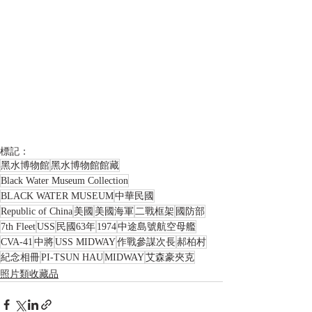
標記：
黑水博物館
黑水博物館館藏
Black Water Museum Collection
BLACK WATER MUSEUM
中華民國
Republic of China
美國
美國海軍
二戰框架
國防部
7th Fleet
USS
民國63年
1974
中途島號航空母艦
CVA-41
中將
USS MIDWAY
作戰參謀次長
郝柏村
紀念相冊
PI-TSUN HAU
MIDWAY
艾森豪夾克
照片類收藏品