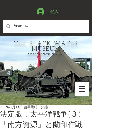
登入
THE BLACK WATER
MUSEUM
EXPERIENCE History
2022年7月13日
讀畢需時 1 分鐘
決定版，太平洋戦争(３)
「南方資源」と蘭印作戦