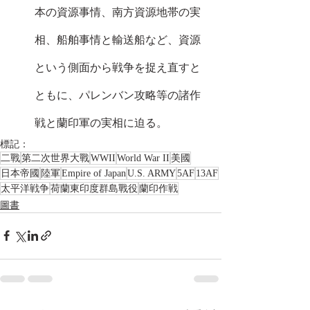
本の資源事情、南方資源地帯の実
相、船舶事情と輸送船など、資源
という側面から戦争を捉え直すと
ともに、パレンバン攻略等の諸作
戦と蘭印軍の実相に迫る。
標記：
二戰
第二次世界大戰
WWII
World War II
美國
日本帝國
陸軍
Empire of Japan
U.S. ARMY
5AF
13AF
太平洋戦争
荷蘭東印度群島戰役
蘭印作戦
圖書