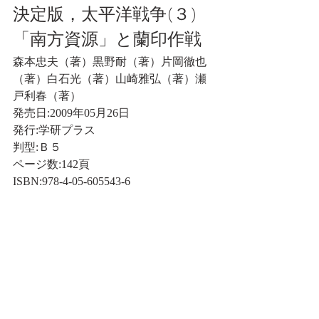
決定版，太平洋戦争(３)
「南方資源」と蘭印作戦
森本忠夫（著）黒野耐（著）片岡徹也
（著）白石光（著）山崎雅弘（著）瀬
戸利春（著）
発売日:2009年05月26日
発行:学研プラス
判型:Ｂ５
ページ数:142頁
ISBN:978-4-05-605543-6