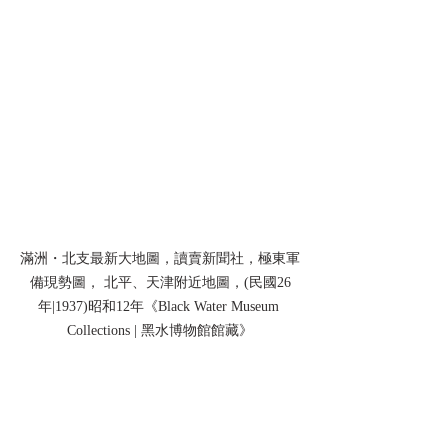
滿洲・北支最新大地圖，讀賣新聞社，極東軍
備現勢圖， 北平、天津附近地圖，(民國26
年|1937)昭和12年《Black Water Museum 
Collections | 黑水博物館館藏》