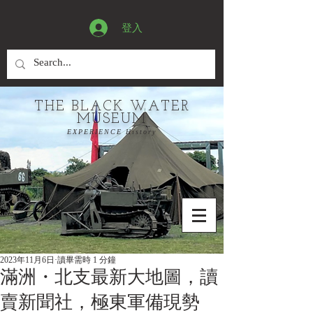
登入
THE BLACK WATER
MUSEUM
EXPERIENCE History
2023年11月6日
讀畢需時 1 分鐘
滿洲・北支最新大地圖，讀
賣新聞社，極東軍備現勢