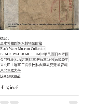
標記：
黑水博物館
黑水博物館館藏
Black Water Museum Collection
BLACK WATER MUSEUM
中華民國
日本帝國
金門戰役
PLA
共軍
紅軍
解放軍
1946
民國35年
東北民主聯軍
工兵學校
林彪
爆破要覽
教育科
東北軍政大學
技令類收藏品