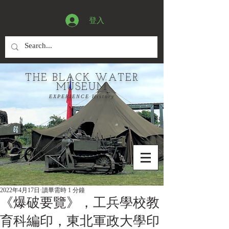
登入
THE BLACK WATER
MUSEUM
EXPERIENCE History
2022年4月17日
讀畢需時 1 分鐘
《爆破要覽》，工兵學校教
育科編印，東北軍政大學印