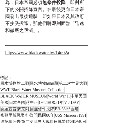
為：日本帝國必須
無條件投降
，即對所
下的公開招降宣言。在最後更向日本帝
國發出最後通牒；即如果日本及其政府
不接受投降，那他們將即刻面臨「迅速
和徹底之毀滅」。
https://www.blackwater.tw/
14u02a
標記：
黑水博物館
二戰
黑水博物館館藏
第二次世界大戰
WWII
Black Water Museum Collection
BLACK WATER MUSEUM
World War II
中華民國
美國
日本帝國
蔣中正
1942
民國31年
V-J DAY
開羅宣言
麥克阿瑟
無條件投降
BB-63
邱吉爾
密蘇里號戰艦
杜魯門
民國80年
USS Missouri
1991
波茨坦公告
第二次世界大戰對日戰爭勝利紀念日
WIN THE WAR