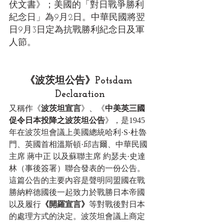
伏文書》；美國的「對日戰爭勝利
紀念日」為9月2日。中華民國將翌
日9月3日定為抗戰勝利紀念日及軍
人節。
《波茨坦公告》Potsdam 
Declaration
又稱作《
波茨坦宣言
》、《
中美英三國
促令日本投降之波茨坦公告
》，是1945
年在波茨坦會議上美國總統哈利·S·杜魯
門、英國首相溫斯頓·邱吉爾、中華民國
主席 蔣中正 以及蘇聯主席 約瑟夫·史達
林（事後簽署）聯合發表的一份公告。
這篇公告的主要內容是聲明同盟國在戰
勝納粹德國後一起致力於戰勝日本帝國
以及履行
《開羅宣言》
等對戰後對日本
的處理方式的決定。波茨坦會議上商定