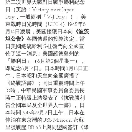
第二次世界大戰對日戰爭勝利紀念
日（英語：Victory over Japan 
Day，一般簡稱「V-J Day」）。美
東戰時日光時間（UTC-4）1945年8
月14日凌晨，美國接獲日本向
《波茨
坦公告》
各國傳遞的投降決定，當
日美國總統哈利·S·杜魯門向全國宣
佈了這一消息；美國羅德島州的
「勝利日」（8月第2個星期一），
即紀念8月14日。日本時間8月15日正
午，日本昭和天皇向全國廣播了
《終戰詔書》；同日重慶時間上午
10時，中華民國軍事委員會委員長
蔣中正特級上將發表了《抗戰勝利
告全國軍民及全世界人士書》。日
本時間1945年9月2日上午，日本在
停泊在東京灣的USS Missouri 密蘇
里號戰艦 BB-63上與同盟國簽訂《降