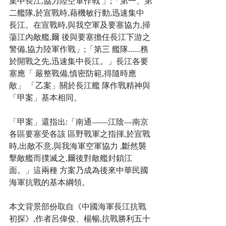
集中長江,協力陸空軍作戰 」;「第一、第
二艦隊,於宣戰時,藉機敏行動,迅速集中 
長江。在宣戰時,與我空軍及要塞協力,掃
蕩江內敵艦,爾 後與要塞擔任長江下游之
警備,協力陸軍作戰」;「第三 艦隊......務
於開戰之先,迅速集中長江。」長江各要
塞應「 嚴整戰備,慎密防範,得隨時應
敵」 「乙案」關於長江艦 隊作戰精神與
「甲案」基本相同。
「甲案」還指出:「南通——江陰—南京
各區要塞受各該 區野戰軍之指揮,於宣戰
時,出敵不意,與我海軍空軍協力 ,斷然襲
擊敵艦而撲滅之,爾後對敵艦封鎖江
面。」這兩種 方案乃成為後來中華民國
海軍抗戰的基本綱領。
本文背景部份取自《中國海軍長江抗戰
初探》,作者呂偉俊、楊暢,抗戰勝利五十