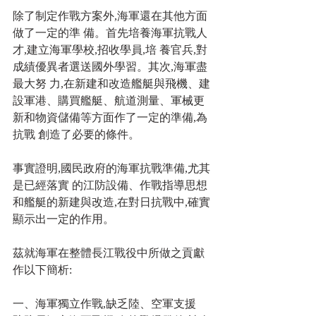
除了制定作戰方案外,海軍還在其他方面
做了一定的準 備。首先培養海軍抗戰人
才,建立海軍學校,招收學員,培 養官兵,對
成績優異者選送國外學習。其次,海軍盡
最大努 力,在新建和改造艦艇與飛機、建
設軍港、購買艦艇、航道測量、軍械更
新和物資儲備等方面作了一定的準備,為
抗戰 創造了必要的條件。
事實證明,國民政府的海軍抗戰準備,尤其
是已經落實 的江防設備、作戰指導思想
和艦艇的新建與改造,在對日抗戰中,確實
顯示出一定的作用。
茲就海軍在整體長江戰役中所做之貢獻
作以下簡析: 
一、海軍獨立作戰,缺乏陸、空軍支援