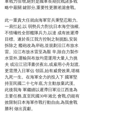
軍戰力倍增,絕對是國軍長期抗戰諸多戰
略中最關 鍵部分,重要性更勝淞滬會戰。 
此一重責大任就由海軍官兵秉堅忍毅力,
一肩扛起,以 弱勢兵力對抗日本海空強權,
不惜犧牲全部艦隊兵力,以達 成有效遲滯
目標。遂於長江我方控制之制扼點,安裝
拆除之 艦砲改為岸砲,並規劃沿江布放水
雷。沿江布放水雷至為艱 辛,除自力製作
水雷外,運輸與布放均需運用大量人力挑
夫 或沿江沼澤晝伏夜出,或雇用小舟划渡,
更需潛入日軍佔 領區,始有威脅效果,堪稱
九死一生。在海軍全力的投入下 國軍堅
持至民國二十七年底,方主動放棄武漢。
此後我海 軍繼續以遲滯日軍沿江西進為
主要任務,直至民國30年湘北 會戰,仍能有
效限制日本海軍作戰行動自由,為我會戰
勝利 做出貢獻。 