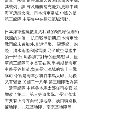
數量、噸位,還是海軍人數,都遠超過中國,
其裝備、訓 練及艦艇補充能力,更非中國
海軍所能比擬。日本海軍常駐 中國的是
第三艦隊,主要集中在長江流域活動。
日本海軍艦艇數量約我國的5倍,噸位則約
我國的24倍 。抗日戰爭初期,日本海軍除
戰鬥艦未參加外,其巡洋艦、 驅逐艦、砲
艦、淺水砲艦和掃雷艇,乃至航空母艦中
的一部 分,均參加了對華的侵略戰爭。侵
華第三艦隊司令長官在戰 爭初期是海軍
中將長谷川清,負責長江流域的第十一戰
隊司 令官是海軍少將谷本馬太郎。此後
又有變更,民國二十八年 第三艦隊改為第
一遣華艦隊,中將谷本馬太郎任司令官,並 
增改了第二、第三等遣艦隊。長江流域
主要有上海方面根 據地隊、漢口特別根
據地隊、九江基地隊、南京基地隊等。