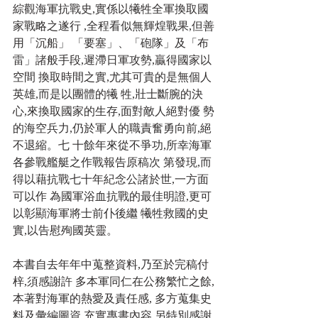
綜觀海軍抗戰史,實係以犧牲全軍換取國
家戰略之遂行 ,全程看似無輝煌戰果,但善
用「沉船」 「要塞」、「砲隊」及「布
雷」諸般手段,遲滯日軍攻勢,贏得國家以
空間 換取時間之實,尤其可貴的是無個人
英雄,而是以團體的犧 牲,壯士斷腕的決
心,來換取國家的生存,面對敵人絕對優 勢
的海空兵力,仍於軍人的職責奮勇向前,絕
不退縮。七 十餘年來從不爭功,所幸海軍
各參戰艦艇之作戰報告原稿次 第發現,而
得以藉抗戰七十年紀念公諸於世,一方面
可以作 為國軍浴血抗戰的最佳明證,更可
以彰顯海軍將士前仆後繼 犧牲救國的史
實,以告慰殉國英靈。
本書自去年年中蒐整資料,乃至於完稿付
梓,須感謝許 多本軍同仁在公務繁忙之餘,
本著對海軍的熱愛及責任感, 多方蒐集史
料及彙編圖資,充實專書內容,另特別感謝