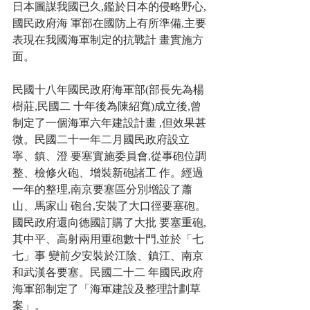
日本圖謀我國已久,鑑於日本的侵略野心,
國民政府海 軍部在國防上有所準備,主要
表現在我國海軍制定的抗戰計 畫實施方
面。
民國十八年國民政府海軍部(部長先為楊
樹莊,民國二 十年後為陳紹寬)成立後,曾
制定了一個海軍六年建設計畫 ,但效果甚
微。民國二十一年二月國民政府設立
寧、鎮、澄 要塞實施委員會,從事砲位調
整、檢修火砲、增裝新砲諸工 作。經過
一年的整理,南京要塞區分別增設了蕭
山、馬家山 砲台,安裝了大口徑要塞砲。
國民政府還向德國訂購了大批 要塞重砲,
其中平、高射兩用重砲數十門,並於「七
七」事 變前夕安裝於江陰、鎮江、南京
和武漢各要塞。民國二十二 年國民政府
海軍部制定了「海軍建設及整理計劃草
案」。