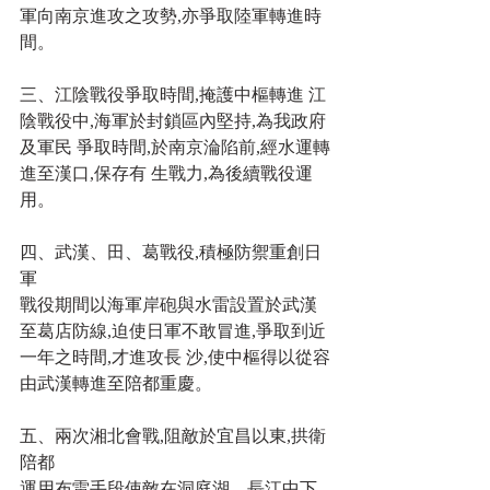
軍向南京進攻之攻勢,亦爭取陸軍轉進時
間。
三、江陰戰役爭取時間,掩護中樞轉進 江
陰戰役中,海軍於封鎖區內堅持,為我政府
及軍民 爭取時間,於南京淪陷前,經水運轉
進至漢口,保存有 生戰力,為後續戰役運
用。
四、武漢、田、葛戰役,積極防禦重創日
軍
戰役期間以海軍岸砲與水雷設置於武漢
至葛店防線,迫使日軍不敢冒進,爭取到近
一年之時間,才進攻長 沙,使中樞得以從容
由武漢轉進至陪都重慶。 
五、兩次湘北會戰,阻敵於宜昌以東,拱衛
陪都
運用布雷手段使敵在洞庭湖、長江中下