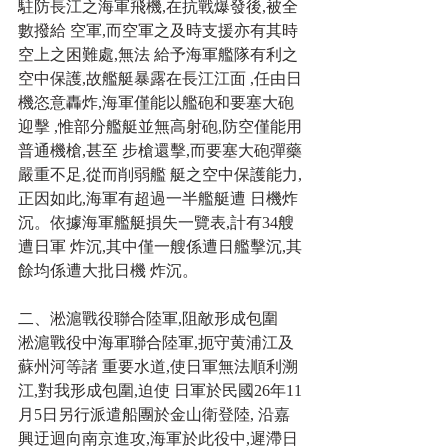
駐防長江之海軍飛機,在抗戰爆發後,被全
數撥給 空軍,而空軍之及時支援亦有其時
空上之困難處,無法 給予海軍艦隊有利之
空中保護,故艦艇暴露在長江江面 ,任由日
機恣意轟炸,海軍僅能以艦砲和要塞大砲
迎擊 ,惟部分艦艇並無高射砲,防空僅能用
普通機槍,甚至 步槍還擊,而要塞大砲彈藥
嚴重不足,從而削弱艦 艇之空中保護能力,
正因如此,海軍有超過一半艦艇遭 日機炸
沉。依據海軍艦艇損失一覽表,計有34艘
遭日軍 炸沉,其中僅一艘係遭日艦擊沉,其
餘均係遭大批日機 炸沉。
二、淞滬戰役聯合陸軍,阻敵形成包圍
淞滬戰役中海軍聯合陸軍,扼守黄浦江及
蘇州河等諸 重要水道,使日軍無法順利溯
江,對我形成包圍,迫使 日軍於民國26年11
月5日另行派遣船團於金山衛登陸, 沿嘉
興迂迴向南京進攻,海軍於此役中,遲滯日