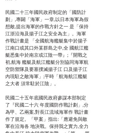
民國二十三年國民政府制定的「國防計
劃」,專闢「海軍」一章,以日本海軍為假
想敵,提出海軍的作戰方針之一 是「保持
江浙沿海及揚子江之安全為主」。海軍
作戰計畫是 「全國航海艦艇集中於揚子
江南口或其口外某群島之中,全 國航江艦
艇悉集中於南京或江陰一帶』;『開戰之
初,航海 艦艇及航江艦艇分別協同海軍航
空防禦隊及要塞撲滅揚子江 口及揚子江
內現駐之敵海軍」;平時「航海航江艦艇
之大者 須常駐於江陰」。
民國二十五年底國民政府參謀本部制定
了『民國二十六 年度國防作戰計劃」,分
為甲、乙兩案,對長江流域海軍作 戰計畫
作了規定。「甲案」指出:「應避免與敵
軍在沿海各 地決戰。保持我之實力,全力