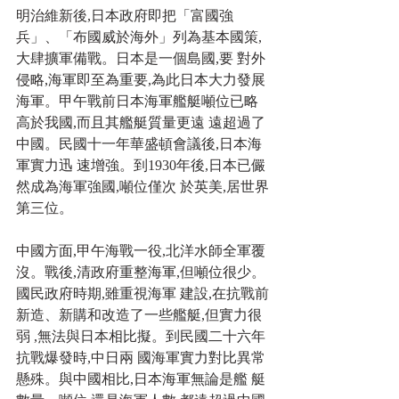
明治維新後,日本政府即把「富國強
兵」、「布國威於海外」列為基本國策,
大肆擴軍備戰。日本是一個島國,要 對外
侵略,海軍即至為重要,為此日本大力發展
海軍。甲午戰前日本海軍艦艇噸位已略
高於我國,而且其艦艇質量更遠 遠超過了
中國。民國十一年華盛頓會議後,日本海
軍實力迅 速增強。到1930年後,日本已儼
然成為海軍強國,噸位僅次 於英美,居世界
第三位。
中國方面,甲午海戰一役,北洋水師全軍覆
沒。戰後,清政府重整海軍,但噸位很少。
國民政府時期,雖重視海軍 建設,在抗戰前
新造、新購和改造了一些艦艇,但實力很
弱 ,無法與日本相比擬。到民國二十六年
抗戰爆發時,中日兩 國海軍實力對比異常
懸殊。與中國相比,日本海軍無論是艦 艇