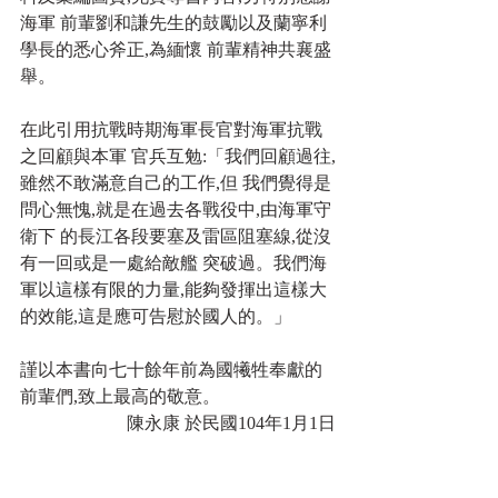
海軍 前輩劉和謙先生的鼓勵以及蘭寧利
學長的悉心斧正,為緬懷 前輩精神共襄盛
舉。
在此引用抗戰時期海軍長官對海軍抗戰
之回顧與本軍 官兵互勉:「我們回顧過往,
雖然不敢滿意自己的工作,但 我們覺得是
問心無愧,就是在過去各戰役中,由海軍守
衛下 的長江各段要塞及雷區阻塞線,從沒
有一回或是一處給敵艦 突破過。我們海
軍以這樣有限的力量,能夠發揮出這樣大
的效能,這是應可告慰於國人的。」
謹以本書向七十餘年前為國犧牲奉獻的
前輩們,致上最高的敬意。
陳永康 於民國104年1月1日