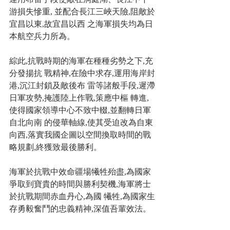
游損失慘重, 並配合長江三峽天險,阻敵於
宜昌以東,故宜昌以西 之海軍損失均為日
本航空兵力所為。
綜此,抗戰時期的海軍在種種劣勢之下,充
分發揚抗 戰精神,在險中求存,運用海岸封
港,沉江封鎖及敵後布 雷等諸般手段,遲滯
日軍攻勢,掩護陸上作戰,策應中樞 轉進,
使得國家領導中心不致中輟,並翻轉日軍
自北向南 的侵華軸線,使其受迫改為自東
向西,落實我國企圖以空間換取時間的戰
略規劃,終獲致最後勝利。
海軍於抗戰中效命疆場犧牲殆盡,為國家
爭取到寶貴的時間與勝利契機,海軍將士
於抗戰期間赤血丹心,為國 犧牲,為國家生
存勇毅奮鬥的忠義精神,深值吾輩效法。