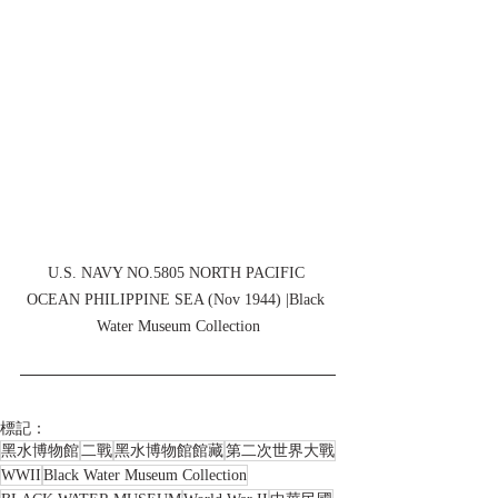
U.S. NAVY NO.5805 NORTH PACIFIC 
OCEAN PHILIPPINE SEA (Nov 1944) |Black 
Water Museum Collection
標記：
黑水博物館
二戰
黑水博物館館藏
第二次世界大戰
WWII
Black Water Museum Collection