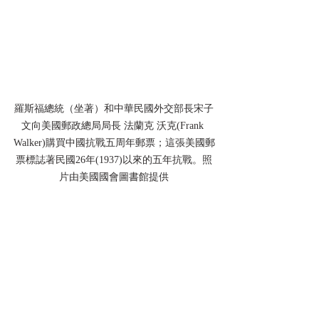
羅斯福總統（坐著）和中華民國外交部長宋子
文向美國郵政總局局長 法蘭克 沃克(Frank 
Walker)購買中國抗戰五周年郵票；這張美國郵
票標誌著民國26年(1937)以來的五年抗戰。照
片由美國國會圖書館提供