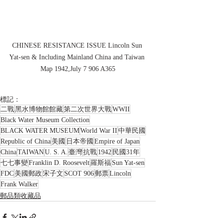
CHINESE RESISTANCE ISSUE Lincoln Sun 
Yat-sen & Including Mainland China and Taiwan 
Map 1942,July 7 906 A365
標記：
二戰
黑水博物館館藏
第二次世界大戰
WWII
Black Water Museum Collection
BLACK WATER MUSEUM
World War II
中華民國
Republic of China
美國
日本帝國
Empire of Japan
China
TAIWAN
U. S. A.
臺灣
抗戰
1942
民國31年
七七事變
Franklin D. Roosevelt
羅斯福
Sun Yat-sen
FDC
美國郵政
宋子文
SCOT 906
郵票
Lincoln
Frank Walker
郵品類收藏品