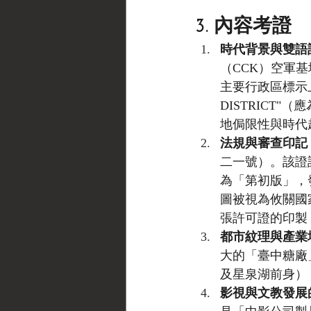
3. 內容考證
時代背景與雙語
（CCK）空軍
主要行政區標示上
DISTRICT
地侷限性與時代
法規與審查印記
二一號）。該證
為「第初版」，發
圖被視為攸關國
張許可證的印製
都市紋理與產業
大的「臺中糖廠
及星泉湖前身）
影視與文教發展