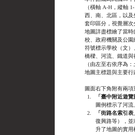
（橫軸 A-H，縱軸
西、南、北區，以及
套印區分，視覺層次
地圖詳盡標繪了當時
校、政府機關及公園
符號標示學校（文）
橋樑、河流、鐵道與
（由左至右依序為：
地圖主標題與主要行
圖面右下角附有兩項
「臺中附近遊覽
圖例標示了河流
「街路名索引表
復興路等），並
升了地圖的實用