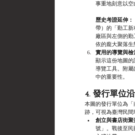
事重地刻意以空
歷史考證延伸：
帶）的「勤工新
廠區與左側的勤
依的龐大聚落生
實用的導覽與檢
顯示這份地圖的
導覽工具。附屬
中的重要性。
4. 發行單位
本圖的發行單位為「
跡，可視為臺灣民間
創立與書店街聚落
號」。戰後至民國