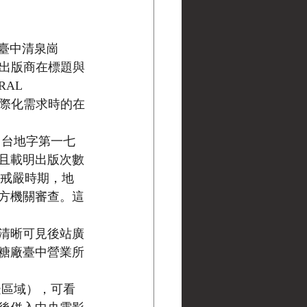
，臺中清泉崗
使出版商在標題與
AL 
應國際化需求時的在
（台地字第一七
且載明出版次數
在戒嚴時期，地
方機關審查。這
清晰可見後站廣
糖廠臺中營業所
邊區域），可看