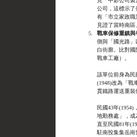
見「中影公司製
公司，這標示了
有「市立家政職
見證了當時南區
戰車保修重鎮與
側與「國光路」以
白街廓。比對國
戰車工廠）。
該單位前身為民國
(1948)改為
貫鐵路運送重裝
民國43年(19
地勤務處」，成
直至民國81年(
駐南投集集岳崗營