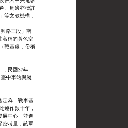
後併入中央電影
色。周邊亦標註
」等文教機構，
復興路三段」南
標註名稱的黃色空
（戰基處，俗稱
」，民國37年
，因臺中車站與縱
式核定為「戰車基
此運作數十年，
備發展中心」並進
資保密考量，該軍