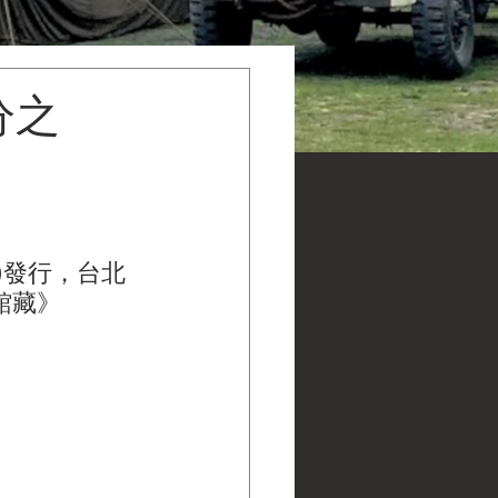
分之
)發行，台北
物館館藏》