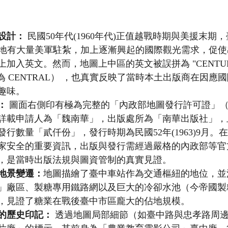
設計：
 民國50年代(1960年代)正值越戰時期與美援末期
基地有大量美軍駐紮，加上逐漸興起的國際觀光需求，促
加入英文。然而，地圖上中區的英文被誤拼為 "CENTUR
"（應為 CENTRAL） ，也真實反映了當時本土出版商在因
趣味。
：
 圖面右側印有極為完整的「內政部地圖發行許可證」
詳載申請人為「魏南華」，出版處所為「南華出版社」，
行數量「貳仟份」，發行時期為民國52年(1963)9月。
家安全的重要資訊，出版與發行需經過嚴格的內政部等官
，是當時出版法規與圖資管制的真實見證。
地景變遷：
地圖描繪了臺中車站作為交通樞紐的地位，並
」廠區、製糖專用鐵路網以及巨大的冷卻水池（今帝國製
，見證了糖業在戰後臺中市區龐大的佔地規模。
的歷史印記：
 透過地圖局部細節（如臺中路與忠孝路周