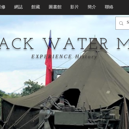
保修
網誌
館藏
圖書館
影片
簡介
聯絡
LACK WATER 
EXPERIENCE History