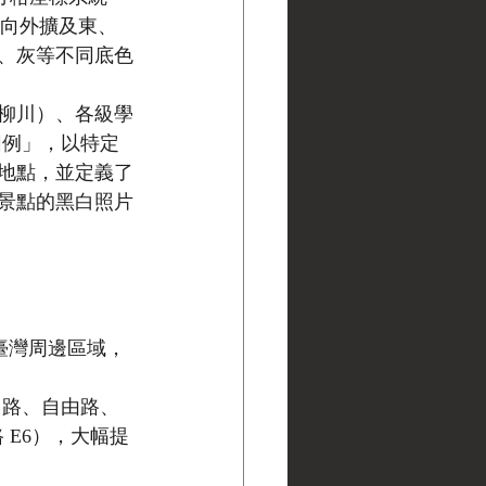
，向外擴及東、
、灰等不同底色
柳川）、各級學
圖例」，以特定
地點，並定義了
景點的黑白照片
中臺灣周邊區域，
山路、自由路、
 E6），大幅提