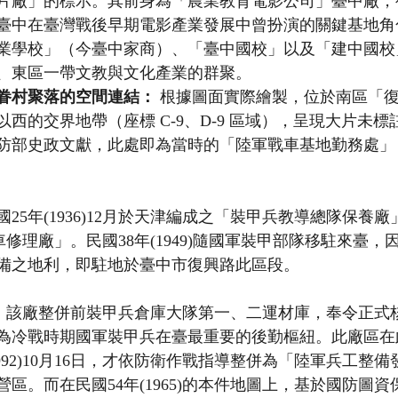
片廠」的標示。其前身為「農業教育電影公司」臺中廠，
臺中在臺灣戰後早期電影產業發展中曾扮演的關鍵基地角
業學校」（今臺中家商）、「臺中國校」以及「建中國校
、東區一帶文教與文化產業的群聚。
眷村聚落的空間連結：
 根據圖面實際繪製，位於南區「
西的交界地帶（座標 C-9、D-9 區域），呈現大片未
防部史政文獻，此處即為當時的「陸軍戰車基地勤務處」
25年(1936)12月於天津編成之「裝甲兵教導總隊保養廠
「戰車修理廠」。民國38年(1949)隨國軍裝甲部隊移駐來臺
備之地利，即駐地於臺中市復興路此區段。
54)，該廠整併前裝甲兵倉庫大隊第一、二運材庫，奉令正
為冷戰時期國軍裝甲兵在臺最重要的後勤樞紐。此廠區在
1992)10月16日，才依防衛作戰指導整併為「陸軍兵工整
區。而在民國54年(1965)的本件地圖上，基於國防圖