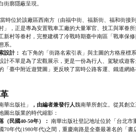
白街廓隱蔽呈現。
 當時位於該廠區西南方（由福中街、福新街、福和街接
村」，正是專為安置戰車工廠的大量軍官、技工與軍眷所
工新村等眷村，完整建構了冷戰時期臺中南區「戰車保修
態系。
索設計：
 右下角的「街路名索引表」與主圖的方格座標
設計不單是為了宏觀展示，更是一份為行人、駕駛或遊客
的「臺中附近遊覽圖」更反映了當時公路客運、鐵道網絡
沿革
南華出版社」
，由編者兼發行人
魏南華所創立。從其創立
地圖出版業的時代縮影：
（民國40-50年）：
 南華出版社登記地址位於「台北市重
70年代(1980年代)之間，重慶南路是全臺最著名的「