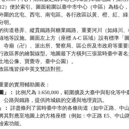
 1-12）便於索引。圖面範圍以臺中市中心（中區）為核心
外圍的北屯、西屯、南屯區。各行政區以黃、橙、紅、綠
分明。
的街道巷弄、縱貫鐵路與糖業鐵路、重要河川（如綠川、
綠地等設施。圖面左上方（座標 A-C 區域）設有標準「
、寺廟（卍）、派出所、警察局、區公所及市政府等重要
行政區界的繪製線型。地圖最下方橫列三張當時臺中著名
土地公像、寶覺寺、臺中公園）。
政區塊皆採中英文雙語對照。
重要的實用輔助圖表：
圖」：
 比例尺為 1:650,000，範圍擴及大臺中與彰化等
、公路與鐵路，提供跨城鎮的交通與地理資訊。
」：
 詳盡條列了當時臺中市的各條街道（如中正路、中
將其對應至地圖上的方格座標（例如：中正路 E5、中山路
檢索功能。