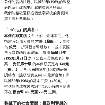
公佈的薪給法規、民國58年(1969)的調整
表以及行政院主計處的國民所得統計，
我們能精確還原這個數字背後的真實購
買力與社會地位：
「140元」的真相：
本俸而非實領
 文件上的「壹肆零元」係
指當時公務人員的 
本俸（薪級）
 ，單位
為 
銀元
 （折算新台幣發放），並非實際
放入口袋的現金總額。 依據 
民國42年
(1953)1月21日
 之《公務人員俸給表》草
案， 
委任第十級
 的本俸額度定為 
140元
（銀元）
 。對照民國58年(1969)的薪俸
調整表（該級段實支約590元新台幣）與
民國53年(1964)的基本工資（450元），
推估熊震球在民國54年(1965)時的月薪應
落在 
新台幣 480元至550元
 之間。
數據下的社會階層：相對剝奪感的