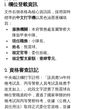
1. 欄位登載資訊
文件右側表格為核心資訊區，採用當時
標準的
中文打字機
以黑色油墨逐欄填
寫：
服務機關
：本府警務處直屬警察大
隊裝甲車中隊。
現任職務
：小隊長。
姓名
：熊震球。
核定官等
：委任拾級。
核定暫支薪額
：
壹肆零元
。
2. 資格審查註記
中央備註欄打字註明：「該員應54年特
種考試及、丙等警察人員考試及格應予
改支如上」。此段文字證實了熊震球在
轉任警職過程中，通過了國家舉辦的特
種考試與丙等警察特考，依據《公務人
員任用法》取得正式委任官資格，並據