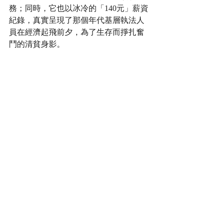
務；同時，它也以冰冷的「140元」薪資
紀錄，真實呈現了那個年代基層執法人
員在經濟起飛前夕，為了生存而掙扎奮
鬥的清貧身影。