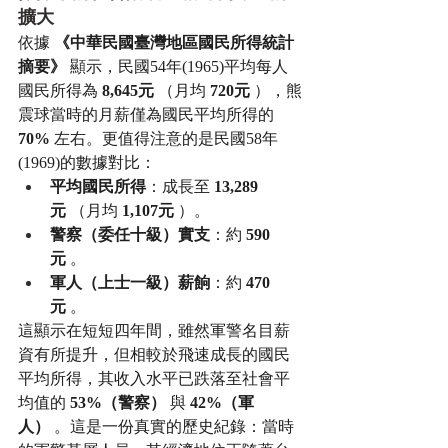
擴大 
依據 
《中華民國臺灣地區國民所得統計
摘要》
 顯示，民國54年(1965)平均每人
國民所得為 
8,645元
 （月均 
720元
 ），熊
震球當時的月薪僅為國民平均所得的 
70%
 左右。更值得注意的是民國58年
(1969)的數據對比：
平均國民所得
：成長至 
13,289
元
 （月均 
1,107元
 ）。
警察（委任十級）實支
：約 
590
元
 。
軍人（上士一級）薪餉
：約 
470
元
 。
這顯示在短短四年間，雖然軍警名目薪
資有所提升，但相較於飛速成長的國民
平均所得，其收入水平已跌落至社會平
均值的 
53%（警察）
 與 
42%（軍
人）
 。這是一份真實的歷史紀錄：當時