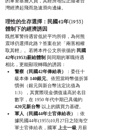
的軍警基層人員，其經濟地位正隨著台
灣經濟起飛而急速滑向邊緣。
理性的生存選擇：
民國42年(1953)
體制下的經濟誘因 
既然軍警待遇皆低於平均所得，為何熊
震球仍選擇此路？答案在於「兩害相權
取其輕」。若將本件公文所依循的 
民國
42年(1953)薪給體制
 與同期的軍職待遇
相比，更能顯現轉職的誘因：
警察（民國42年俸給表）
：委任十
級本俸 
140銀元
。依照當時幣值折算
慣例（銀元與新台幣法定比值為 
1:3），其實際現金價值遠高於名目
數字，在 1950 年代中期已具備約 
420元新台幣
 以上的購買力基礎。
軍人（民國44年
士官俸給表
）
：依
據民國44年(1955)10月27日之
陸海空
軍士官俸給表
，國軍 
上士一級
 月薪