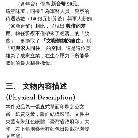
（含年資）僅為 
新台幣 90元
。
這意味著，同樣作為軍警人員，警察的
待遇基數（140銀元折算後）與軍人薪餉
（90新台幣）相比，呈現出 
數倍的差
距
。轉任警察不僅帶來了經濟上的「脫
貧」，更換取了 
「文職體制的自由」
 與 
「可與家人同住」
 的空間。這是這位英
雄為了成家立業，在生存壓力下所能爭
取到的最大翻身機會。
三、 文物內容描述 
(Physical Description)
本件藏品為一張直式單面印刷之公文
書，紙質泛黃，版面結構嚴謹。文件中
央蓋有朱紅色篆體「臺灣省政府印」大
印，左下角則疊蓋有藍色日期戳記與發
文字號。