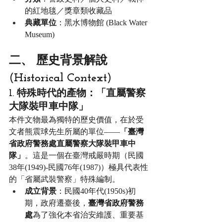
的紅地毯／獎章類收藏品
典藏單位
：黑水博物館 (Black Water 
Museum)
二、 歷史背景解說 
(Historical Context)
1. 特殊時代的產物：「直屬警察
大隊裝甲車中隊」
本件文物最為獨特的歷史價值，在於受
文者熊震球先生所屬的單位——
「臺灣
省政府警務處直屬警察大隊裝甲車中
隊」
。這是一個在臺灣戒嚴時期（民國
38年(1949)-民國76年(1987)）極具代表性
的「省屬武裝警察」特殊編制。
成立背景
：民國40年代(1950s)初
期，政府遷臺後，
臺灣省政府警務
處
為了強化本省治安維護、重要基