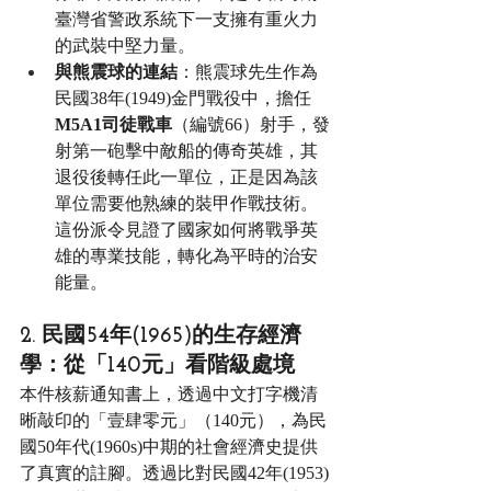
臺灣省警政系統下一支擁有重火力
的武裝中堅力量。
與熊震球的連結
：熊震球先生作為
民國38年(1949)金門戰役中，擔任
M5A1司徒戰車
（編號66）射手，發
射第一砲擊中敵船的傳奇英雄，其
退役後轉任此一單位，正是因為該
單位需要他熟練的裝甲作戰技術。
這份派令見證了國家如何將戰爭英
雄的專業技能，轉化為平時的治安
能量。
2. 民國54年(1965)的生存經濟
學：從「140元」看階級處境
本件核薪通知書上，透過中文打字機清
晰敲印的「壹肆零元」（140元），為民
國50年代(1960s)中期的社會經濟史提供
了真實的註腳。透過比對民國42年(1953)