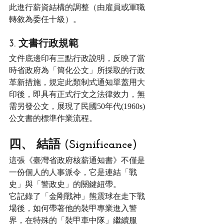
此進行薪資結構的調整（由雇員或軍職
轉敘為委任十級）。
3. 文書行政規範
文件底邊印有三點行政說明，反映了當
時省政府為「簡化公文」所採取的行政
革新措施，規定此類制式通知單蓋用大
印後，即具有正式行文之法律效力，無
需另發公文，展現了民國50年代(1960s)
公文書的標準作業流程。
四、 結語 (Significance)
這張《臺灣省政府核薪通知書》不僅是
一份個人的人事派令，它是連結「戰
史」與「警政史」的關鍵紐帶。
它記錄了「金剛戰神」熊震球在走下戰
場後，如何帶著他的裝甲專業進入警
界，在特殊的「裝甲車中隊」繼續服