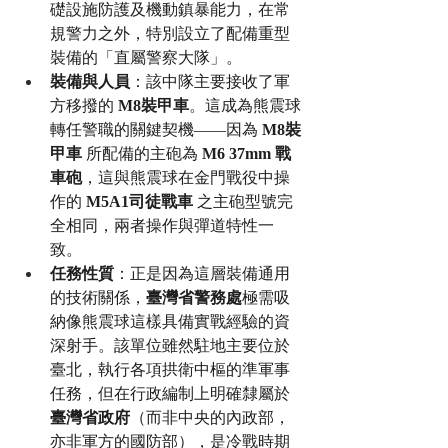
礎設施防護及機動鎮暴能力，在常
規警力之外，特別設立了配備重型
裝備的「直屬警察大隊」。
裝備與人員
：該中隊主要接收了軍
方移撥的 
M8裝甲車
。這成為熊震球
轉任警職的關鍵契機——因為 
M8裝
甲車
 所配備的主砲為 
M6 37mm 戰
車砲
，這與熊震球在金門戰役中操
作的 
M5A1司徒戰車
 之主砲型號完
全相同，兩者操作與彈道特性一
致。
任務性質
：正是因為這層裝備通用
的技術關係，
臺灣省警務處
極需吸
納像熊震球這樣具備實戰經驗的資
深射手。該單位雖然駐地主要位於
臺北，執行各項拱衛中樞的準軍事
任務，但在行政編制上明確隸屬於
臺灣省政府
（而非中央的內政部，
亦非軍方的國防部），是冷戰時期