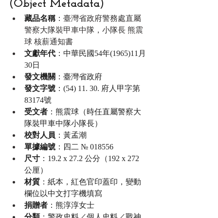
(Object Metadata)
藏品名稱
：
臺灣省政府警務處直屬
警察大隊裝甲車中隊，小隊長 熊震
球 核薪通知書
文獻年代
：中華民國54年(1965)11月
30日
發文機關
：臺灣省政府
發文字號
：(54) 11. 30. 府人甲字第
83174號
受文者
：熊震球（時任直屬警察大
隊裝甲車中隊小隊長）
校對人員
：黃孟潮
單據編號
：四二 № 018556
尺寸
：19.2 x 27.2 公分（192 x 272 
公厘）
材質
：紙本，紅色官印蓋印，變動
欄位以中文打字機填寫
捐贈者
：熊淳淳女士
分類
：警政史料／個人史料／戰神