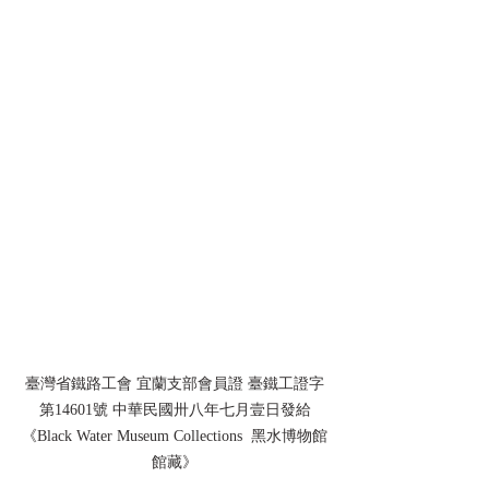
臺灣省鐵路工會 宜蘭支部會員證 臺鐵工證字
第14601號 中華民國卅八年七月壹日發給
《Black Water Museum Collections  黑水博物館
館藏》