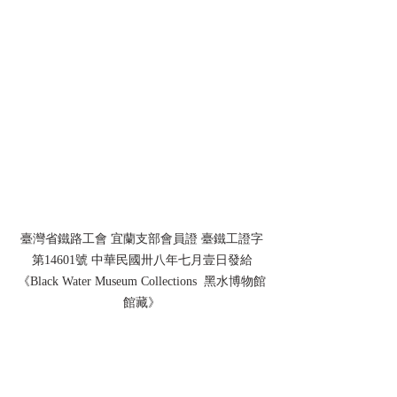
臺灣省鐵路工會 宜蘭支部會員證 臺鐵工證字
第14601號 中華民國卅八年七月壹日發給
《Black Water Museum Collections  黑水博物館
館藏》