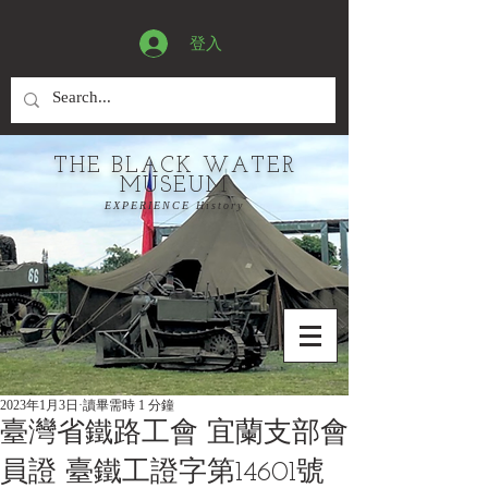
登入
THE BLACK WATER
MUSEUM
EXPERIENCE History
2023年1月3日
讀畢需時 1 分鐘
臺灣省鐵路工會 宜蘭支部會
員證 臺鐵工證字第14601號