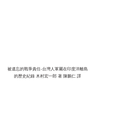
被遺忘的戰爭責任-台灣人軍屬在印度洋離島
的歷史紀錄 木村宏一郎 著 陳鵬仁 譯