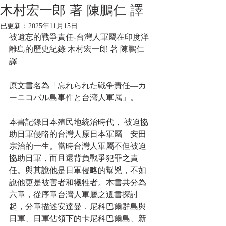
木村宏一郎 著 陳鵬仁 譯
已更新：
2025年11月15日
被遺忘的戰爭責任-台灣人軍屬在印度洋
離島的歷史紀錄 木村宏一郎 著 陳鵬仁 
譯
原文書名為「忘れられた戦争責任—カ
ーニコバル島事件と台湾人軍属」。
本書記錄日本殖民地統治時代， 被迫協
助日軍侵略的台灣人原日本軍屬—安田
宗治的一生。當時台灣人軍屬不但被迫
協助日軍，而且還背負戰爭犯罪之責
任。與其說他是日軍侵略的幫兇，不如
說他更是被害者和犧牲者。本書共分為
六章，從序章台灣人軍屬之遺書探討
起，分章描述安達曼．尼科巴爾群島與
日軍、日軍佔領下的卡尼科巴爾島、新