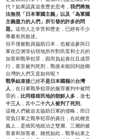
代？如果認真追查歷史思考，
我們將無
法無視「日本軍國主義」以及「為軍國
主義盡力的人們」所引發的許多的問
題。
這些人之辛苦和歷史，已經有不少
專書有所敘述。
但不僅被動員協助日本，也被迫參與日
軍在亞洲等佔領地所作對民眾和士兵的
加害和戰爭犯罪，因而負起責任且成罪
行，甚至被判死刑，戰後未能回到故鄉
台灣的人們又是如何呢？
戰爭結束後
已經
不是日本國籍
的
台灣
人
，在日軍戰爭犯罪的服罪審判中被問
罪的，
比同樣殖民地的朝鮮人多
，達
七
十三人
，其中
二十六人被判了死刑
。
這種人們被迫去協助日軍的侵略，而日
背負日軍之戰爭犯罪的責任，在此種意
義上，是殖民地統治之雙層、三層的被
害者和加害者。雖然如此，戰爭結束之