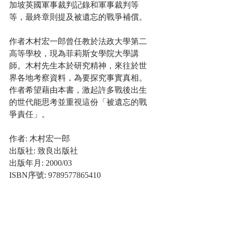
加坡英國軍事裁判記錄和軍事裁判等
等，最終章則提及被遺忘的戰爭補償。
作者木村宏一郎曾任教於法政大學第二
高等學校，現為菲莉斯女學院大學講
師。木村先生本於研究精神，來往於世
界各地考察資料，為要探究事實真相。
作者希望藉由本書，激起許多戰後出生
的世代能思考並重視這份「被遺忘的戰
爭責任」。
作者: 木村宏一郎
出版社: 致良出版社
出版年月: 2000/03
ISBN序號: 9789577865410