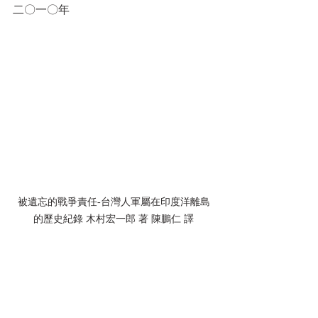
二〇一〇年
被遺忘的戰爭責任-台灣人軍屬在印度洋離島
的歷史紀錄 木村宏一郎 著 陳鵬仁 譯