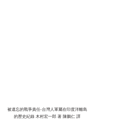
被遺忘的戰爭責任-台灣人軍屬在印度洋離島
的歷史紀錄 木村宏一郎 著 陳鵬仁 譯