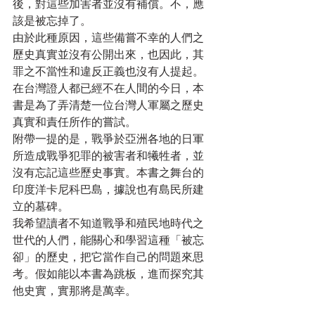
後，對這些加害者並沒有補償。不，應
該是被忘掉了。
由於此種原因，這些備嘗不幸的人們之
歷史真實並沒有公開出來，也因此，其
罪之不當性和違反正義也沒有人提起。
在台灣證人都已經不在人間的今日，本
書是為了弄清楚一位台灣人軍屬之歷史
真實和責任所作的嘗試。
附帶一提的是，戰爭於亞洲各地的日軍
所造成戰爭犯罪的被害者和犧牲者，並
沒有忘記這些歷史事實。本書之舞台的
印度洋卡尼科巴島，據說也有島民所建
立的墓碑。
我希望讀者不知道戰爭和殖民地時代之
世代的人們，能關心和學習這種「被忘
卻」的歷史，把它當作自己的問題來思
考。假如能以本書為跳板，進而探究其
他史實，實那將是萬幸。