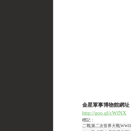
金星軍事博物館網址
http://goo.gl/cWfNX
標記：
二戰
第二次世界大戰
WWII