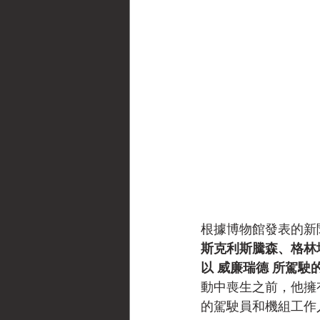
根據博物館發表的新
斯克利斯騰森、格林
以 威廉瑞德 所駕駛
動中喪生之前，他擁
的駕駛員和機組工作