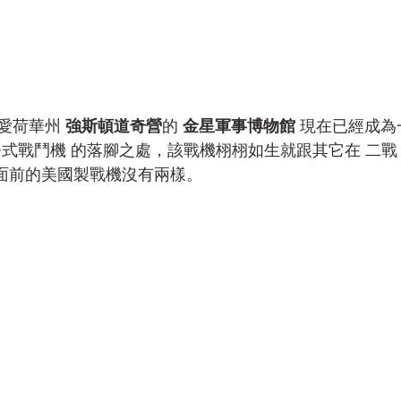
 愛荷華州 
強斯頓道奇營
的 
金星軍事博物館
 現在已經成
B 戰斧式戰鬥機 的落腳之處，該戰機栩栩如生就跟其它在 二
 面前的美國製戰機沒有兩樣。 