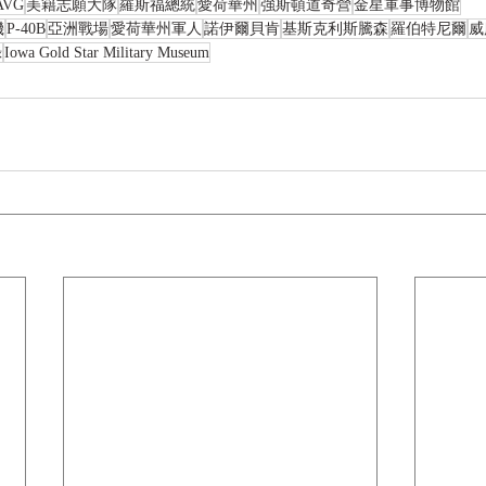
AVG
美籍志願大隊
羅斯福總統
愛荷華州
強斯頓道奇營
金星軍事博物館
機
P-40B
亞洲戰場
愛荷華州軍人
諾伊爾貝肯
基斯克利斯騰森
羅伯特尼爾
威
錄
Iowa Gold Star Military Museum