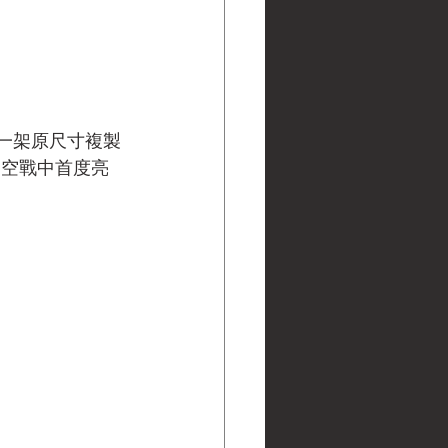
為一架原尺寸複製
戰 空戰中首度亮