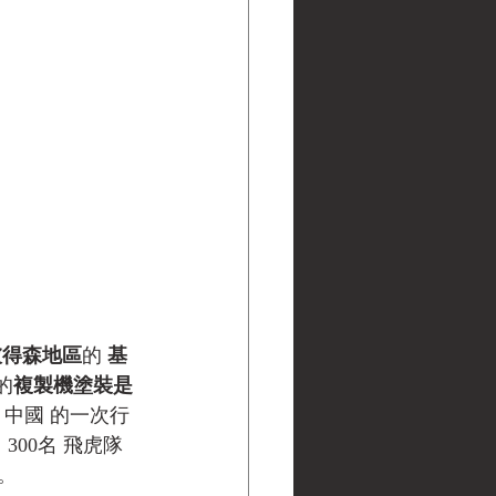
彼得森地區
的 
基
的
複製機塗裝是
 中國 的一次行
300名 飛虎隊 
。 