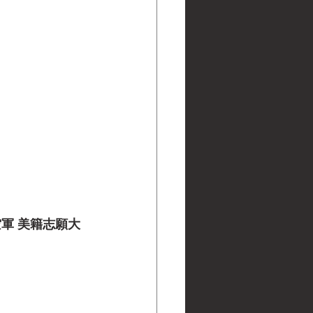
軍 美籍志願大