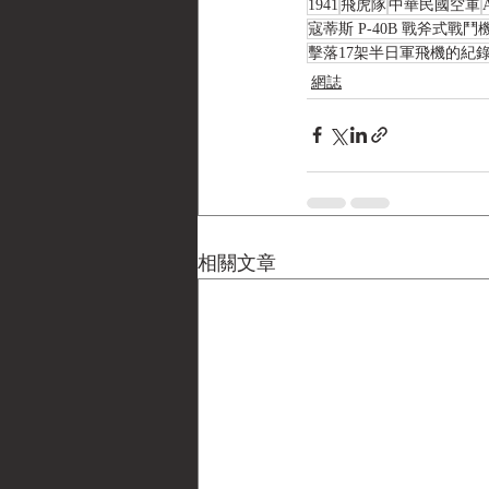
1941
飛虎隊
中華民國空軍
寇蒂斯 P-40B 戰斧式戰鬥
擊落17架半日軍飛機的紀
網誌
相關文章