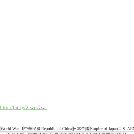
http://bit.ly/2twpGxa 
World War II
中華民國
Republic of China
日本帝國
Empire of Japan
U.S. A