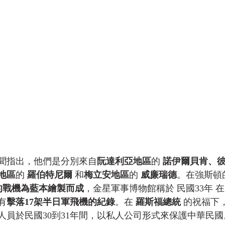
聞指出，他們是分別來自
阮達利亞地區
的 
諾伊爾貝肯、
地區
的 
羅伯特尼爾
 和
梅立安地區
的 
威廉瑞德
。在強斯頓
的戰機為藍本繪製而成
，金星軍事博物館稱於 民國33年 在
有
擊落17架半日軍飛機的紀錄
。在 
羅斯福總統 
的祝福下，
人員於民國30到31年間，以私人公司形式來保護中華民國