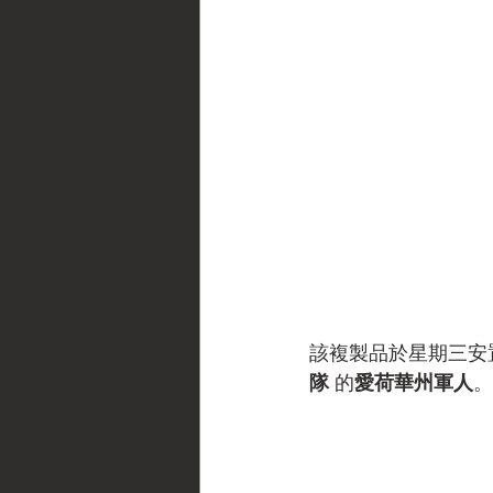
該複製品於星期三安
隊
 的
愛荷華州軍人
。