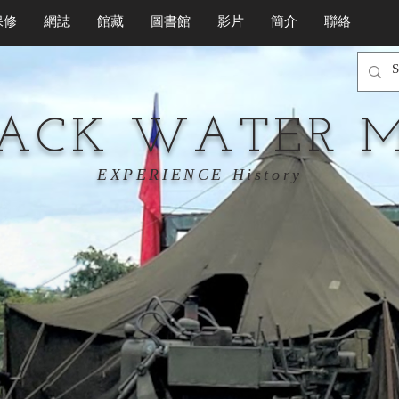
保修
網誌
館藏
圖書館
影片
簡介
聯絡
LACK WATER 
EXPERIENCE History