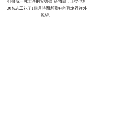
打扮成一戰士兵的安德魯˙羅勃蕭，正從他和
30名志工花了1個月時間所蓋好的戰壕裡往外
觀望。