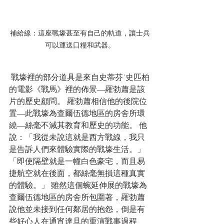
補給線：這座戰壕甚至有自己的軌道，讓士兵
可以運送口糧和武器。
 戰壕裡的部分道具是來自史蒂芬˙史匹柏
的電影《戰馬》裡的佈景—羅勃蕭是該
片的歷史顧問。 羅勃蕭相信他的後院位
置—此戰壕為查爾伍德地區的房舍所環
繞—絲毫不減其教育和歷史的功能。 他
說：「我從未說這就是西方戰線，我只
是告訴人們來體驗實際的戰壕生活。」 
「即使隔壁就是一幢白色豪宅，而且易
捷航空就在後面，都絲毫無損這種真實
的體驗。」 雖然這個蜿延伸展的戰壕為
查爾伍德地區的房舍所包圍著，羅勃蕭
說他並未接到任何鄰居的抱怨，倒是有
些好心人在通宵達旦的重演戰事過程