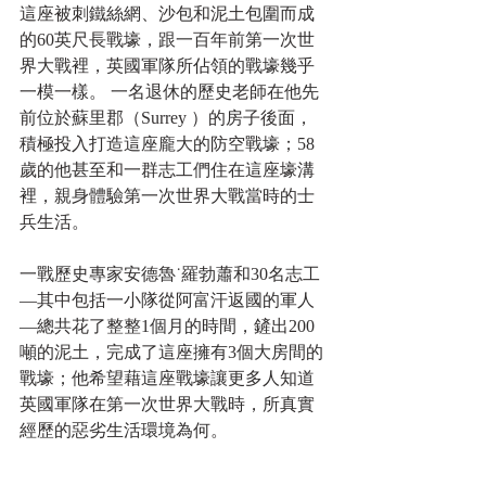
這座被刺鐵絲網、沙包和泥土包圍而成
的60英尺長戰壕，跟一百年前第一次世
界大戰裡，英國軍隊所佔領的戰壕幾乎
一模一樣。 一名退休的歷史老師在他先
前位於蘇里郡（Surrey ）的房子後面，
積極投入打造這座龐大的防空戰壕；58
歲的他甚至和一群志工們住在這座壕溝
裡，親身體驗第一次世界大戰當時的士
兵生活。 
一戰歷史專家安德魯˙羅勃蕭和30名志工
—其中包括一小隊從阿富汗返國的軍人
—總共花了整整1個月的時間，鏟出200
噸的泥土，完成了這座擁有3個大房間的
戰壕；他希望藉這座戰壕讓更多人知道
英國軍隊在第一次世界大戰時，所真實
經歷的惡劣生活環境為何。