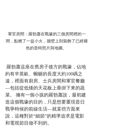
軍官房間：羅勃蕭在戰壕的三個房間裡的一
間，點燃了一盆小火，牆壁上則裝飾了已經褪
色的昔時照片與地圖。 
 羅勃蕭這座在舊房子後方的戰壕，佔地
約有半英畝、蜿蜒的長度大約100碼之
遠，裡面有廚房、士兵房間和軍官餐廳
—包括從低矮的天花板上垂掛下來的蔬
菜。 擁有一個小孩的羅勃蕭說，最初建
造這個戰壕的目的，只是想要重現昔日
戰爭時候的前線生活—就某些方面來
說，這種對於“細節”的精準追求是電影
和電視節目做不到的。 