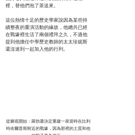
裡，替他們泡了茶送來。 
這位熱情十足的歷史學家說因為某些持
續整夜的重演活動的緣故，他總共已經
在戰壕裡生活了兩個禮拜之久，不過他
提到他擔任中學歷史教師的太太珍妮斯
還沒迷到一起加入他的行列。
從腳底開始：羅勃蕭決定重建一座當時在比利
時依爾普斯附近的戰壕，因為那裡的土質和他