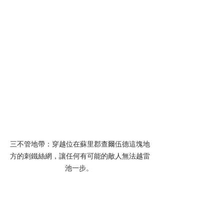
三不管地帶：穿越位在蘇里郡查爾伍德這塊地
方的刺鐵絲網，讓任何有可能的敵人無法越雷
池一步。 