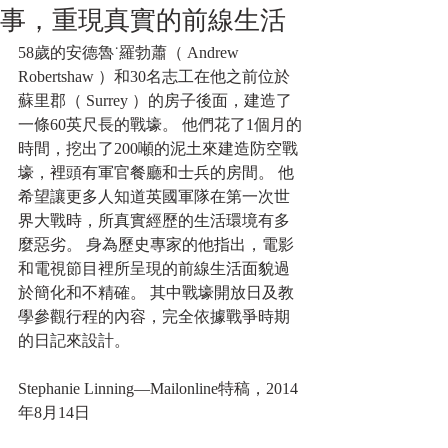
事，重現真實的前線生活
58歲的安德魯˙羅勃蕭（ Andrew 
Robertshaw ）和30名志工在他之前位於
蘇里郡（ Surrey ）的房子後面，建造了
一條60英尺長的戰壕。 他們花了1個月的
時間，挖出了200噸的泥土來建造防空戰
壕，裡頭有軍官餐廳和士兵的房間。 他
希望讓更多人知道英國軍隊在第一次世
界大戰時，所真實經歷的生活環境有多
麼惡劣。 身為歷史專家的他指出，電影
和電視節目裡所呈現的前線生活面貌過
於簡化和不精確。 其中戰壕開放日及教
學參觀行程的內容，完全依據戰爭時期
的日記來設計。 
Stephanie Linning—Mailonline特稿，2014
年8月14日 