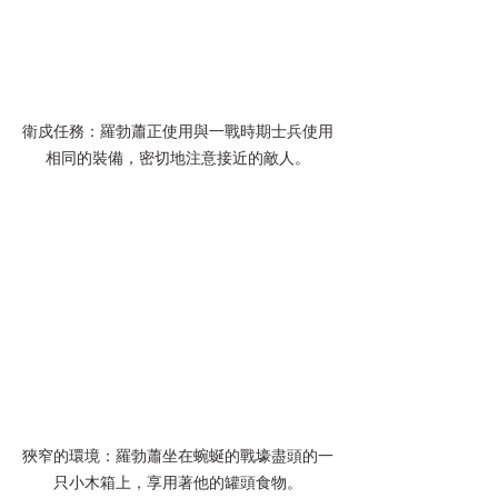
衛戍任務：羅勃蕭正使用與一戰時期士兵使用
相同的裝備，密切地注意接近的敵人。
狹窄的環境：羅勃蕭坐在蜿蜒的戰壕盡頭的一
只小木箱上，享用著他的罐頭食物。