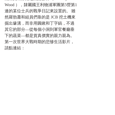
Wood ），隸屬國王利物浦軍團第5營第1
連的某位士兵的戰爭日記來設置的。 雖
然羅勃蕭和組員們靠的是 JCB 挖土機來
掘出壕溝，而非用圓鍬和丁字鎬，不過
其它的部分—從每個小洞到軍官餐廳垂
下的蔬菜—都是貨真價實的親力親為。 
第一次世界大戰時期的悲慘生活影片，
請點連結： 