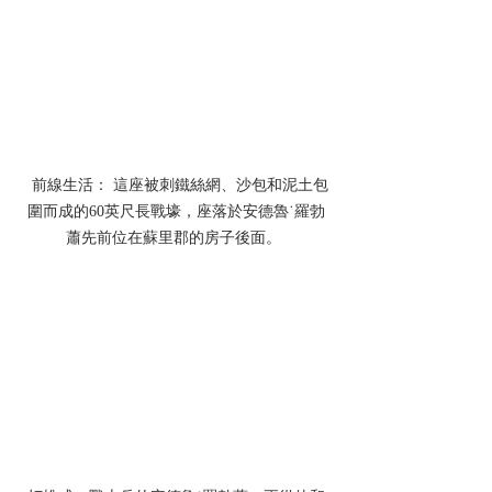
  前線生活： 這座被刺鐵絲網、沙包和泥土包
圍而成的60英尺長戰壕，座落於安德魯˙羅勃
蕭先前位在蘇里郡的房子後面。 