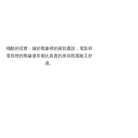
殘酷的現實：攝於戰壕裡的羅勃蕭說，電影和
電視裡的戰壕通常都比真實的來得既寬敞又舒
適。