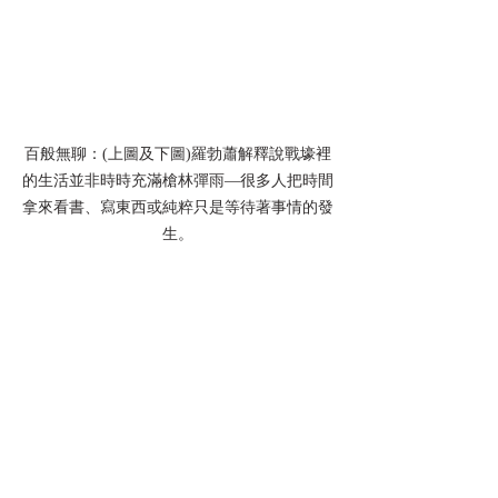
百般無聊：(上圖及下圖)羅勃蕭解釋說戰壕裡
的生活並非時時充滿槍林彈雨—很多人把時間
拿來看書、寫東西或純粹只是等待著事情的發
生。