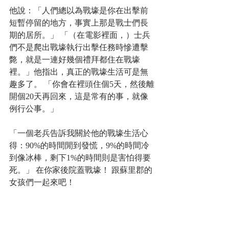
他說：「人們總以為戰壕是你在出擊前
短暫停留的地方，事實上那是戰士們長
期的居所。」 「（在電影裡面，）士兵
們不是爬出戰壕執行出擊任務時慘遭擊
斃，就是一連好幾個禮拜都住在戰壕
裡。」他指出，真正的戰壕生活可是無
趣多了。 「你會在裡頭住個5天，然後離
開個20天再回來，這是常有的事，就像
例行公事。」 
「一個老兵告訴我關於他的戰壕生活心
得：90%的時間閒到發慌，9%的時間冷
到像冰棒，剩下1%的時間則是害怕得要
死。」 在你家後院蓋戰壕！ 跟蘇里郡的
女孩們一起來吧！ 