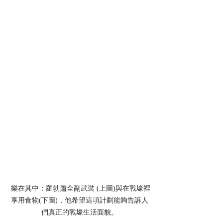
 樂在其中：羅勃蕭全副武裝 (上圖)與在戰壕裡
享用食物(下圖)，他希望這項計劃能夠告訴人
們真正的戰壕生活面貌。