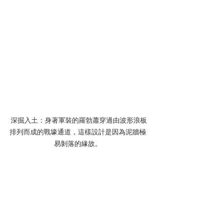
 深掘入土：身著軍裝的羅勃蕭穿過由波形浪板
排列而成的戰壕通道，這樣設計是因為泥牆極
易剝落的緣故。