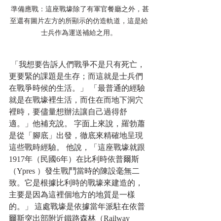
 準備應戰：這座戰壕除了有軍官餐廳之外，甚
至還有圖片左方的所顯示的仿造軌道，這是給
士兵作為運送補給之用。
 「我想要告訴人們戰爭不是只有死亡，
更要緊的課題是生存；而這就是士兵們
在戰爭時候的生活。」 「最普通的經驗
就是在戰壕裡生活，而住在而地下洞穴
裡時，要儘量想辦法讓自己過得舒
適。」他補充說。 字面上來說，羅勃蕭
是從「腳底」出發，徹底來精確地呈現
這些戰時經驗。 他說，「這座戰壕就跟
1917年（民國6年）在比利時依普爾斯
（Ypres ）發生戰鬥當時的陳設毫無二
致。它是根據比利時的戰壕來建造的，
主要是因為這裡個地方的地質是一樣
的。」 這處戰壕是依據當年派駐在依普
爾斯突出部附近鐵路森林（Railway 