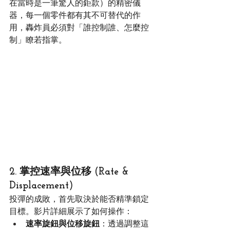
在當時是一筆驚人的鉅款）的精密儀
器，每一個零件都有其不可替代的作
用，轟炸員必須對「誰控制誰、怎麼控
制」瞭若指掌。
2. 掌控速率與位移 (Rate & 
Displacement)
投彈的成敗，首先取決於能否精準鎖定
目標。影片詳細展示了如何操作：
速率旋鈕與位移旋鈕
：透過調整這