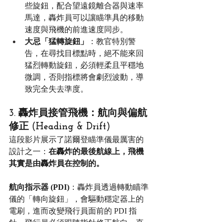
些旋鈕，配合望遠鏡離合器與速率
馬達，轟炸員可以讓瞄準具的移動
速度與飛機的前進速度同步。
大忌「猛轉旋鈕」
：教官特別警
告，在尋找目標點時，絕不能來回
猛烈轉動旋鈕，必須輕柔且平穩地
微調，否則指標將會劇烈波動，導
致完全失去準度。
3. 轟炸員接管飛機：航向與偏航
修正 (Heading & Drift)
這段影片展示了諾爾登瞄準儀最厲害的
設計之一：
在轟炸的最後航線上，飛機
其實是由轟炸員在控制的。
航向指示器 (PDI)
：轟炸員透過轉動瞄準
儀的「轉向旋鈕」，會驅動穩定器上的
電刷，進而改變飛行員面前的 PDI 指