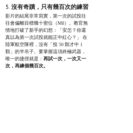
5. 沒有奇蹟，只有幾百次的練習
影片的結尾非常寫實，第一次的試投往
往會偏離目標幾十密位（Mil）。教官無
情地打破了新手的幻想：「安怎？你還
真以為第一次試投就能正中紅心？」 在
陸軍航空隊裡，沒有「投 50 顆才中 1 
顆」的半吊子。要掌握這項終極武器，
唯一的捷徑就是：
再試一次，一次又一
次，再練個幾百次。