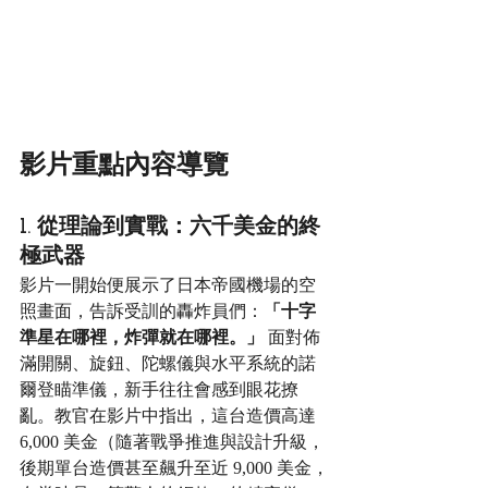
影片重點內容導覽
1. 從理論到實戰：六千美金的終
極武器
影片一開始便展示了日本帝國機場的空
照畫面，告訴受訓的轟炸員們：
「十字
準星在哪裡，炸彈就在哪裡。」
 面對佈
滿開關、旋鈕、陀螺儀與水平系統的諾
爾登瞄準儀，新手往往會感到眼花撩
亂。教官在影片中指出，這台造價高達 
6,000 美金（隨著戰爭推進與設計升級，
後期單台造價甚至飆升至近 9,000 美金，