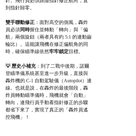
針。飛行員必須跟隨指針修正航向，直
到指針歸零。
雙手聯動修正
：面對高空的側風，轟炸
員必須
同時
握住並轉動「轉向」與「偏
航」兩個旋鈕（兩者具有約 5:1 的連動齒
輪比）。這能讓飛機在修正偏航角的同
時，確保瞄準線依然
牢牢鎖定
目標。
💡 歷史小補充
：到了二戰中後期，諾爾
登瞄準儀系統甚至進一步升級，直接與
轟炸機的 C-1 自動駕駛儀（Autopilot）連
線。也就是說，在轟炸的最後階段，轟
炸員轉動瞄準儀時，飛機就會「自動」
轉向，連飛行員手動看指針修正的步驟
都省下來了，實現了真正的「轟炸員遙
控飛機」！