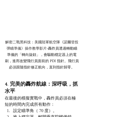
解密二戰黑科技：美國陸軍航空隊《諾爾登投
彈瞄準儀》操作教學影片-
轟炸員透過轉動瞄
準儀的「轉向旋鈕」，會驅動穩定器上的電
刷，進而改變飛行員面前的 PDI 指針。飛行員
必須跟隨指針修正航向，直到指針歸零。
4. 完美的轟炸航線：深呼吸，抓
水平
在最後的模擬實戰中，轟炸員必須在極
短的時間內完成所有動作：
設定瞄準角（ 70 度）。
推上穩定器，解開垂直陀螺儀鎖