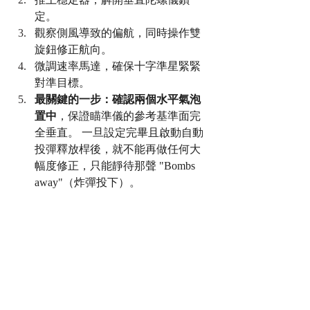
定。
觀察側風導致的偏航，同時操作雙
旋鈕修正航向。
微調速率馬達，確保十字準星緊緊
對準目標。
最關鍵的一步：確認兩個水平氣泡
置中
，保證瞄準儀的參考基準面完
全垂直。 一旦設定完畢且啟動自動
投彈釋放桿後，就不能再做任何大
幅度修正，只能靜待那聲 "Bombs 
away"（炸彈投下）。