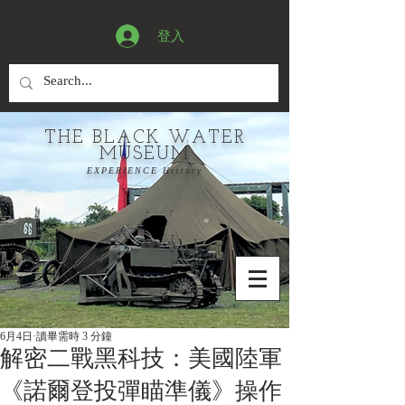
登入
THE BLACK WATER
MUSEUM
EXPERIENCE History
6月4日
讀畢需時 3 分鐘
解密二戰黑科技：美國陸軍
《諾爾登投彈瞄準儀》操作