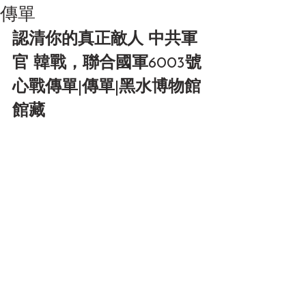
傳單
認清你的真正敵人 中共軍
官 韓戰，聯合國軍6003號
心戰傳單|傳單|黑水博物館
館藏