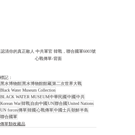
認清你的真正敵人 中共軍官 韓戰，聯合國軍6003號
心戰傳單-背面
標記：
黑水博物館
黑水博物館館藏
第二次世界大戰
Black Water Museum Collection
BLACK WATER MUSEUM
中華民國
中國
中共
Korean War
韓戰
自由中國
UN
聯合國
United Nations
UN forces
傳單
韓國
心戰傳單
中國士兵
朝鮮半島
聯合國軍
傳單類收藏品