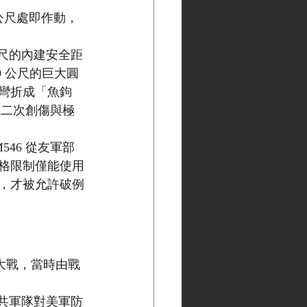
公尺處即作動，
公尺的內建安全距
19 公尺的巨大圓
彎折成「魚鉤
成二次創傷與極
46 從友軍部
格限制僅能使用
標時，才被允許破例
界大戰，當時由戰
中共軍隊對美軍防