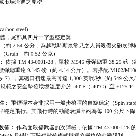
藏市場流通之見證。
rbon steel)
柱體，尾部具四片十字型穩定翼
英吋（約 2.54 公分，為越戰時期最常見之人員殺傷火砲次
令（Grain，約 0.52 公克）
：
 依據 TM 43-0001-28，單枚 M546 母彈總重 38.25 磅（約
重達 9.145 磅（約 4.14 公斤）。若搭配 M102/M1
e 7），其砲口初速最高可達 1,800 英呎/秒（約 549 
其規範之安全擊發環境溫度介於 -40°F（-40°C）至 +125°F
性：
 飛鏢彈本身非採用一般步槍彈的自旋穩定（Spin stabi
穩定飛行。其飛行時的動能衰減率約為每 100 公尺下降 3
。
散佈：
 作為面殺傷武器的次彈械，依據 TM 43-0001-28
e）規範，M546 具備以下殺傷散佈模式與極為嚴格的交戰限制：