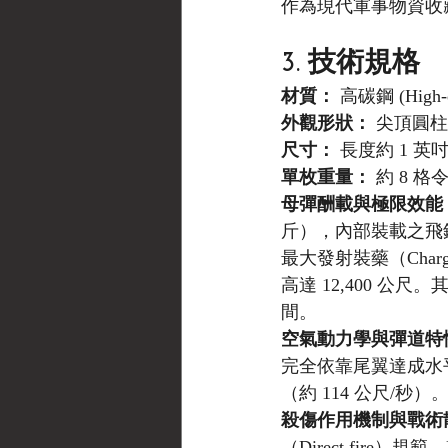
作為現代軍事物資收
3. 技術規格
材質：
 高碳鋼 (High-ca
外觀形狀：
 尖頂圓
尺寸：
 長度約 1 
單枚重量：
 約 8 格
母彈酬載與極限效能
斤），內部裝載之飛鏢彈總
最大發射裝藥（Charg
高達 12,400 公尺。
間。
空氣動力學與彈道特
完全依靠尾翼達成水平
（約 114 公尺/秒）
殺傷作用機制與戰術
（Direct fir