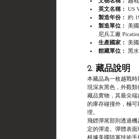
文物名稱：
 越
英文名稱：
 US V
製造年份：
 約 
製造單位：
 美國
尼兵工廠 Picat
生產國家：
 美國 (
館藏單位：
 黑水博
2. 藏品說明
本藏品為一枚越戰時期
現深灰黑色，外觀類
藏品實物，其最尖端
的庫存碰撞外，極可
理。
飛鏢彈尾部則透過機
定的彈道。彈體表面
根據美國陸軍技術手冊（T