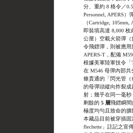
分、重約 8 格令／0
Personnel, A
（Cartridge, 10
即裝填高達 8,000
公厘）空載火箭彈（如裝
令飛鏢彈，則被應用於 1
APERS-T，配備 
根據美軍陸軍技令「TM
在 M546 母彈內部
條貫通的「閃光管（f
的母彈頭縱向炸裂成
射；幾乎在同一毫秒，
剩餘的 
5 層
飛鏢瞬間
極度均勻且致命的擴
本藏品目前被穿插固定於一
flechette」