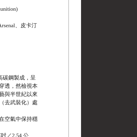
unition)
senal、皮卡汀
由高碳鋼製成，呈
穿透，然檢視本
藝與半世紀以來
（去武裝化）處
在空氣中保持穩
吋／2.54 公