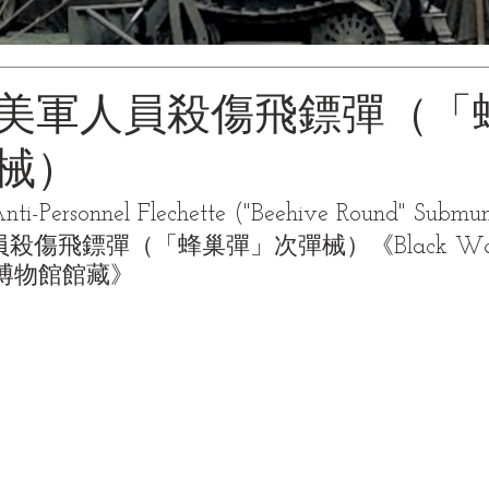
美軍人員殺傷飛鏢彈（「
械）
ti-Personnel Flechette ("Beehive Round" Submun
傷飛鏢彈（「蜂巢彈」次彈械）《Black Water
| 黑水博物館館藏》