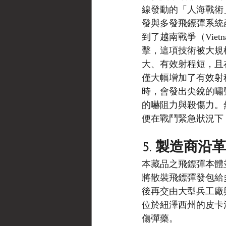
線發動的「人海戰術」（
發與多發飛鏢彈系統
到了越南戰爭（Vie
擊，這項技術被大規
大、有效射程短，且
僅大幅增加了有效射
時，會發出尖銳的嘯
的嚇阻力與殺傷力。
便在戰鬥緊急狀況下
5. 製造商沿革
本藏品之飛鏢彈本體
將散裝飛鏢彈發包給
後再交由大型兵工廠與國
位於紐澤西州的皮卡汀尼
傷彈藥。