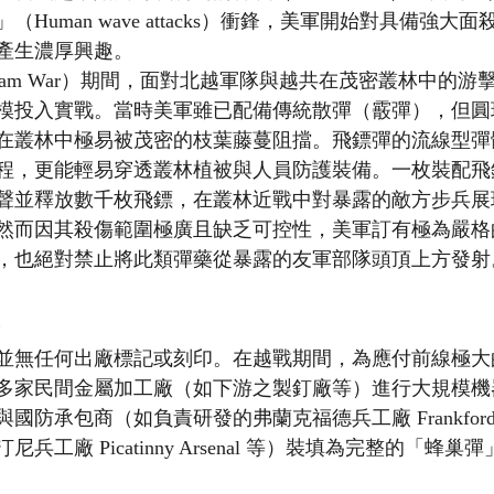
Human wave attacks）衝鋒，美軍開始對具備強大
產生濃厚興趣。
tnam War）期間，面對北越軍隊與越共在茂密叢林中的
模投入實戰。當時美軍雖已配備傳統散彈（霰彈），但圓
在叢林中極易被茂密的枝葉藤蔓阻擋。飛鏢彈的流線型彈
程，更能輕易穿透叢林植被與人員防護裝備。一枚裝配飛
聲並釋放數千枚飛鏢，在叢林近戰中對暴露的敵方步兵展
然而因其殺傷範圍極廣且缺乏可控性，美軍訂有極為嚴格
，也絕對禁止將此類彈藥從暴露的友軍部隊頭頂上方發射
並無任何出廠標記或刻印。在越戰期間，為應付前線極大
多家民間金屬加工廠（如下游之製釘廠等）進行大規模機
防承包商（如負責研發的弗蘭克福德兵工廠 Frankford A
兵工廠 Picatinny Arsenal 等）裝填為完整的「蜂