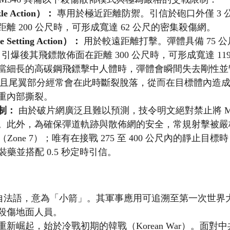
 Action）：
 專用於極近距離防禦。引信於砲口外僅 3 
離 200 公尺時，可形成寬達 62 公尺的密集殺傷網。
etting Action）：
 用於較遠距離打擊。彈體具備 75 
f），引爆後其飛鏢散佈面在距離 300 公尺時，可形成寬達 1
當細長的高碳鋼飛鏢擊中人體時，彈體會瞬間失去剛性並
），且尾翼部分經常會在此時斷裂脫落，從而在目標體內造
重內部撕裂。
制：
 由於破片網廣泛且難以預測，技令明文絕對禁止將 M5
。此外，為確保彈道軌跡與散佈網的安全，常規射擊被嚴
（Zone 7）；唯有在接戰 275 至 400 公尺內的靜止目
裝藥並搭配 0.5 秒定時引信。
」一詞源自法語，意為「小箭」。其軍事應用可追溯至第一次世
殺傷地面人員。
新崛起，始於冷戰初期的韓戰（Korean War）。面對