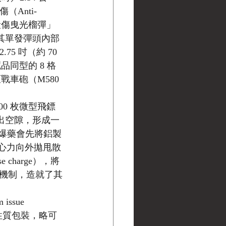
Anti-
人員殺傷曳光榴彈」
nd），其單發彈頭內部
5 吋（約 70 
品同型的 8 格
戰車砲（M580 
00 枚微型飛鏢
留出空隙，形成一
起爆藥會先將鋁製
離心力向外拋甩散
harge），將
機制，造就了其
sue 
念性質包裝，略可