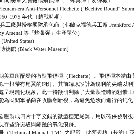
戰時期美軍人員殺傷飛鏢彈（「蜂巢彈」次彈械）
ietnam-era Anti-Personnel Flechette ("Beehive Round" Subm
1960–1975 年代（越戰時期）
兵工廠與授權國防承包商（弗蘭克福德兵工廠 Frankford Ar
inny Arsenal 等「蜂巢彈」生產單位）
United States)
物館 (Black Water Museum)
美軍所配發的微型飛鏢彈（Flechette）。飛鏢彈本體
似一根帶有尾翼的鋼釘。其前端原設計為銳利的尖端以利
處呈現鈍化現象。此一特徵研判除了大量製造時的粗獷工
能為民間軍品商在收購翻新後，為避免危險而進行的鈍化
器壓製成四片十字交錯的微型穩定尾翼，用以確保發射後
現存些許斑駁與鏽蝕的氧化痕跡。
echnical Manual, TM）之記載，此類規格（長約 1 英