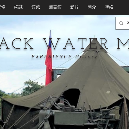
保修
網誌
館藏
圖書館
影片
簡介
聯絡
LACK WATER 
EXPERIENCE History