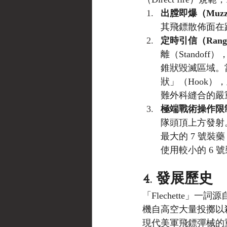
出膛即爆（Muzzle
其飛鏢散佈面在距
定時引信（Range S
離（Standof
錐狀毀滅區域。
狀」（Hook
難外科縫合的嚴
極端戰術操作限
隊頭頂上方發射
最大的 7 號裝藥
使用較小的 6 號
4. 發展歷史
「Flechette
機自高空大量投擲以
現代美軍飛鏢彈械的重