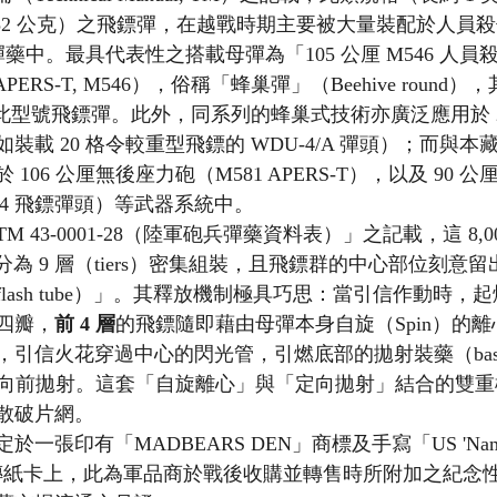
.52 公克）之飛鏢彈，在越戰時期主要被大量裝配於人員殺傷（
PERS）彈藥中。最具代表性之搭載母彈為「105 公厘 M546 
5mm, APERS-T, M546），俗稱「蜂巢彈」（Beehive rou
 枚此型號飛鏢彈。此外，同系列的蜂巢式技術亦廣泛應用於 2.7
載 20 格令較重型飛鏢的 WDU-4/A 彈頭）；而與本藏
06 公厘無後座力砲（M581 APERS-T），以及 90 公厘
M594 飛鏢彈頭）等武器系統中。
 43-0001-28（陸軍砲兵彈藥資料表）」之記載，這 8,0
共分為 9 層（tiers）密集組裝，且飛鏢群的中心部位刻意
lash tube）」。其釋放機制極具巧思：當引信作動時，
四瓣，
前 4 層
的飛鏢隨即藉由母彈本身自旋（Spin）的
引信火花穿過中心的閃光管，引燃底部的拋射裝藥（base c
向前拋射。這套「自旋離心」與「定向拋射」結合的雙重
散破片網。
張印有「MADBEARS DEN」商標及手寫「US 'Nam is
註記之宣傳紙卡上，此為軍品商於戰後收購並轉售時所附加之紀