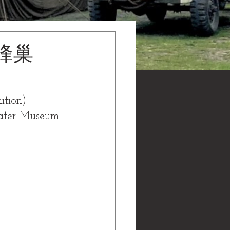
蜂巢
ition)
 Museum 