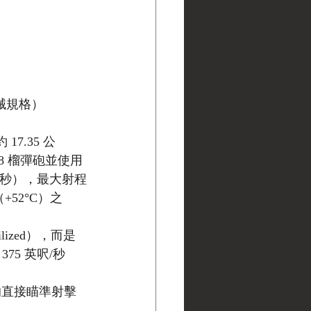
彈械規格）
 17.35 公
08 榴彈砲並使用
公尺/秒），最大射程
（+52°C）之
lized），而是
75 英呎/秒
 的直接瞄準射擊