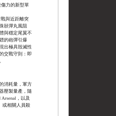
面殺傷力的新型單
游擊戰與近距離突
珠狀彈丸風阻
體與穩定尾翼不
鏢的砲彈引爆
現出極具毀滅性
的交戰守則：即
。
的消耗量，軍方
器壓製量產，隨
rsenal，以及
巢彈」或相關人員殺