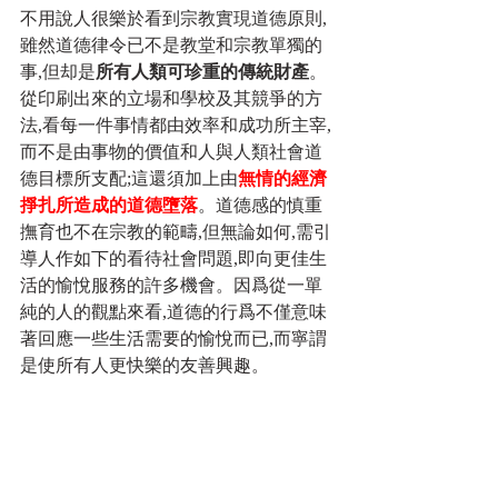
不用說人很樂於看到宗教實現道德原則,
雖然道德律令已不是教堂和宗教單獨的
事,但却是
所有人類可珍重的傳統財產
。
從印刷出來的立場和學校及其競爭的方
法,看每一件事情都由效率和成功所主宰,
而不是由事物的價值和人與人類社會道
德目標所支配;這還須加上由
無情的經濟
掙扎所造成的道德墮落
。道德感的慎重
撫育也不在宗教的範疇,但無論如何,需引
導人作如下的看待社會問題,即向更佳生
活的愉悅服務的許多機會。因爲從一單
純的人的觀點來看,道德的行爲不僅意味
著回應一些生活需要的愉悅而已,而寧謂
是使所有人更快樂的友善興趣。