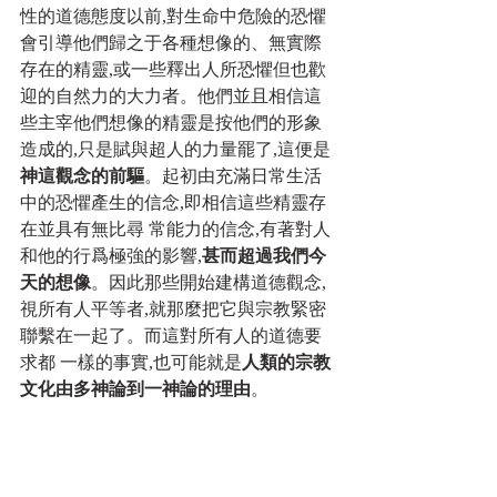
性的道德態度以前,對生命中危險的恐懼
會引導他們歸之于各種想像的、無實際
存在的精靈,或一些釋出人所恐懼但也歡
迎的自然力的大力者。他們並且相信這
些主宰他們想像的精靈是按他們的形象
造成的,只是賦與超人的力量罷了,這便是
神這觀念的前驅
。起初由充滿日常生活
中的恐懼產生的信念,即相信這些精靈存
在並具有無比尋 常能力的信念,有著對人
和他的行爲極強的影響,
甚而超過我們今
天的想像
。因此那些開始建構道德觀念,
視所有人平等者,就那麼把它與宗教緊密
聯繫在一起了。而這對所有人的道德要
求都 一樣的事實,也可能就是
人類的宗教
文化由多神論到一神論的理由
。