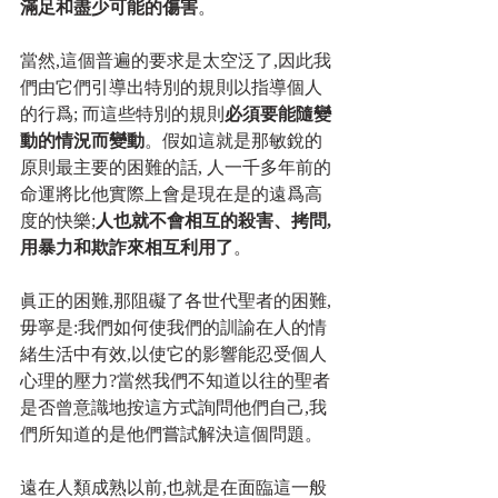
滿足和盡少可能的傷害
。
當然,這個普遍的要求是太空泛了,因此我
們由它們引導出特別的規則以指導個人
的行爲; 而這些特別的規則
必須要能隨變
動的情況而變動
。假如這就是那敏銳的
原則最主要的困難的話, 人一千多年前的
命運將比他實際上會是現在是的遠爲高
度的快樂;
人也就不會相互的殺害、拷問,
用暴力和欺詐來相互利用了
。
眞正的困難,那阻礙了各世代聖者的困難,
毋寧是:我們如何使我們的訓諭在人的情
緒生活中有效,以使它的影響能忍受個人
心理的壓力?當然我們不知道以往的聖者
是否曾意識地按這方式詢問他們自己,我
們所知道的是他們嘗試解決這個問題。
遠在人類成熟以前,也就是在面臨這一般