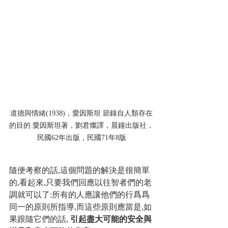
道德與情緒(1938)，愛因斯坦 節錄自人類存在
的目的 愛因斯坦著，劉君燦譯，晨鐘出版社，
民國62年出版，民國71年8版
隨便考察的話,這個問題的解決是很簡單
的,看起來,只要我們回應以往智者們的老
調就可以了:所有的人應讓他們的行爲爲
同一的原則所指導,而這些原則應當是,如
果跟隨它們的話, 
引起盡大可能的安全與