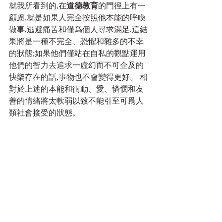
就我所看到的,在
道德教育
的門徑上有一
顧慮,就是如果人完全按照他本能的呼喚
做事,逃避痛苦和僅爲個人尋求滿足,這結
果將是一種不完全、恐懼和雜多的不幸
的狀態;如果他們僅站在自私的觀點運用
他們的智力去追求一虛幻而不可企及的
快樂存在的話,事物也不會變得更好。 相
對於上述的本能和衝動、愛、憐憫和友
善的情緒將太軟弱以致不能引至可爲人
類社會接受的狀態。