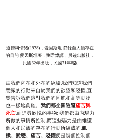
道德與情緒(1938)，愛因斯坦 節錄自人類存在
的目的 愛因斯坦著，劉君燦譯，晨鐘出版社，
民國62年出版，民國71年8版
由我們內在和外在的經驗,我們知道我們
意識的行動來自於我們的欲望和恐懼;直
覺告訴我們這對我們的同胞和高等動物
也一樣地眞確。
我們都企圖逃避
痛苦與
死亡
,而追尋欣悅的事物; 我們都由內驅力
所做的事情所控制,而這些驅力是由維護
個人和民族的存在的行動所組成的,
飢
餓、愛戀、痛苦、恐懼
便是幾個控制個