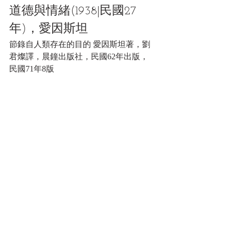
道德與情緒(1938|民國27
年)，愛因斯坦
節錄自人類存在的目的 愛因斯坦著，劉
君燦譯，晨鐘出版社，民國62年出版，
民國71年8版