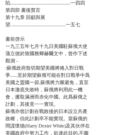
陷..................................................一四四
第四部 書後贅言
第十九章 回顧與展
望..............................................一五七
書前啓示
一九三五年七月十九日美國駐蘇俄大使
蒲立德於致國務卿赫爾文中，曾作下述
觀測 -
:蘇俄政府殷切期望美國將捲入對日戰
爭......至於期望蘇俄可能在對日戰爭中爲
美國之盟國一節,蘇俄將力圖避免，直至
日本澈底失敗時，蘇俄將利用此一機
會，攫取滿洲而赤化中國。此爲蘇俄之
計劃，其後竟一一實現。 
蘇俄亦曾計劃在戰敗後的日本設立共產
政權，但此計劃卒不能實現。當蘇俄的
間諜懷德(Harry Dexter White)及其伙伴在
美國政府中努力工作，欲達此目的,不圖