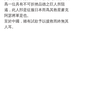
爲一位具有不可折挫品德之巨人所阻
遏，此人卽是征服日本而爲其救星麥克
阿瑟將軍是也。 
至於中國，雖有試欲予以援救而終無其
人耳。 