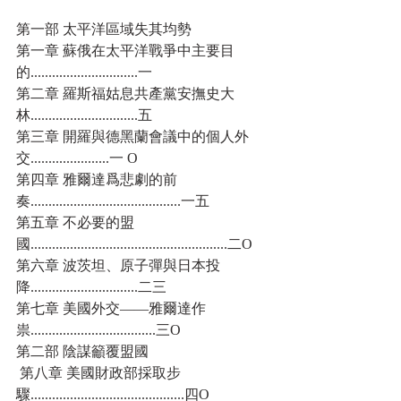
第一部 太平洋區域失其均勢
第一章 蘇俄在太平洋戰爭中主要目
的..............................一
第二章 羅斯福姑息共產黨安撫史大
林..............................五
第三章 開羅與德黑蘭會議中的個人外
交......................一 O
第四章 雅爾達爲悲劇的前
奏..........................................一五
第五章 不必要的盟
國.......................................................二O
第六章 波茨坦、原子彈與日本投
降..............................二三
第七章 美國外交——雅爾達作
祟...................................三O
第二部 陰謀籲覆盟國
 第八章 美國財政部採取步
驟...........................................四O