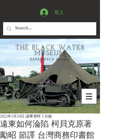
登入
THE BLACK WATER
MUSEUM
EXPERIENCE History
2022年5月24日
讀畢需時 3 分鐘
遠東如何淪陷 柯貝克原著
勵昭 節譯 台灣商務印書館