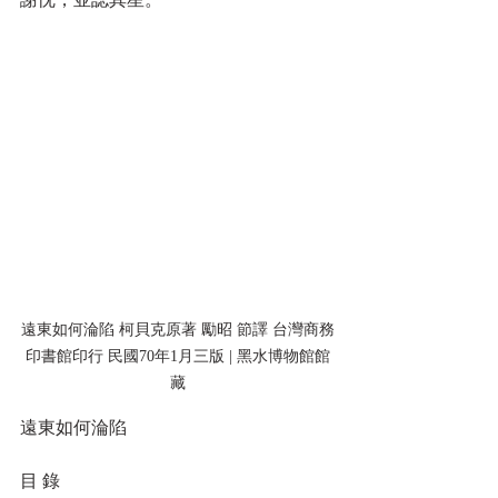
遠東如何淪陷 柯貝克原著 勵昭 節譯 台灣商務
印書館印行 民國70年1月三版 | 黑水博物館館
藏
遠東如何淪陷
目 錄