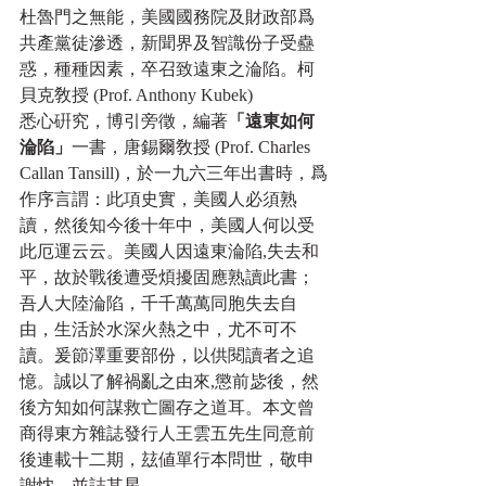
杜魯門之無能，美國國務院及財政部爲
共產黨徒滲透，新聞界及智識份子受蠱
惑，種種因素，卒召致遠東之淪陷。柯
貝克敎授 (Prof. Anthony Kubek)
悉心硏究，博引旁徵，編著
「遠東如何
淪陷」
一書，唐錫爾敎授 (Prof. Charles 
Callan Tansill)，於一九六三年出書時，爲
作序言謂：此項史實，美國人必須熟
讀，然後知今後十年中，美國人何以受
此厄運云云。美國人因遠東淪陷,失去和
平，故於戰後遭受煩擾固應熟讀此書；
吾人大陸淪陷，千千萬萬同胞失去自
由，生活於水深火熱之中，尤不可不
讀。爰節澤重要部份，以供閱讀者之追
憶。誠以了解禍亂之由來,懲前毖後，然
後方知如何謀救亡圖存之道耳。本文曾
商得東方雜誌發行人王雲五先生同意前
後連載十二期，玆値單行本問世，敬申
謝忱，並誌其星。