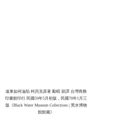
遠東如何淪陷 柯貝克原著 勵昭 節譯 台灣商務
印書館印行 民國59年5月初版，民國70年1月三
版《Black Water Museum Collections | 黑水博物
館館藏》