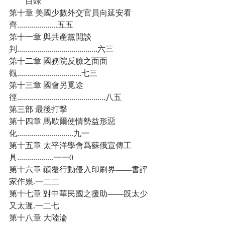
        目錄
第十章 美國少數外交官員向延安看
齊....................五五
第十一章 與共產黨開談
判........................................六三
第十二章 國務院反臉之面面
觀................................七三
第十三章 國會另覓途
徑............................................八五
第三部 最後打撃
第十四章 馬歇爾使情勢益形惡
化............................九一
第十五章 太平洋學會爲蘇俄宣傳工
具..................一一0
第十六章 顚覆行動侵入印刷界——書評
家作祟.一二二
第十七章 對中華民國之援助——旣太少
又太遲.一二七
第十八章 大陸淪