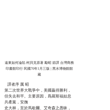
遠東如何淪陷 柯貝克原著 勵昭 節譯 台灣商務
印書館印行 民國70年1月三版 | 黑水博物館館
藏
   譯者序 厲 昭
第二次世界大戰爭中，美國贏得勝利，
但失去和平。主要原因，爲羅斯福姑息
共產黨，安撫
史大林，至於馬歇爾、艾奇森之愚昧，