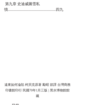
 第九章 史迪威圖雪私
憤...................................................四九
遠東如何淪陷 柯貝克原著 勵昭 節譯 台灣商務
印書館印行 民國70年1月三版 | 黑水博物館館
藏