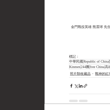
金門戰役英雄 熊震球 先生與高雄
標記：
中華民國
Republic of China
Kinmen
244團
free China
高
照片類收藏品
戰神的紅