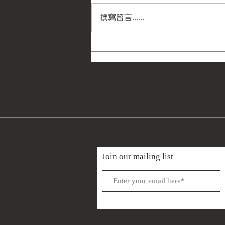
撰寫留言......
《導演筆記》金門戰役老英雄
們齊赴基隆港迎接瑪莉蓮小姐
(M5A1司徒戰車)
Join our mailing list