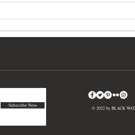
《金剛三號操演》金門戰役66
民國1
周年紀念畫冊，中華民國104
習》
年11月12日，黑水電影公司 印
製，發行11冊，編號01/11
Subscribe Now
© 2022 by BLACK W