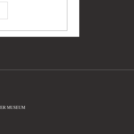
00年(2011)-《金剛演
實況側寫
ATER MUSEUM