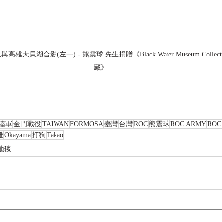
大貝湖合影(左一) - 熊震球 先生捐贈《Black Water Museum Collect
藏》
陸軍
金門戰役
TAIWAN
FORMOSA
臺灣
台灣
ROC
熊震球
ROC ARMY
ROC
雄
Okayama
打狗
Takao
地毯