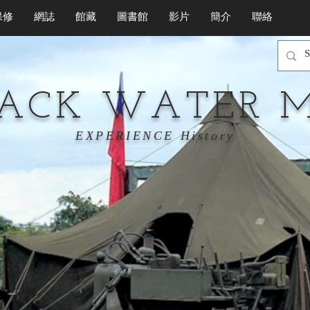
保修
網誌
館藏
圖書館
影片
簡介
聯絡
LACK WATER 
EXPERIENCE History