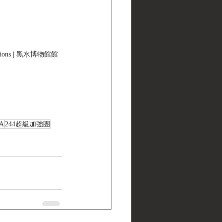
ions | 黑水博物館館
A
244超級加強團