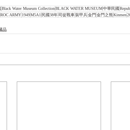
藏
Black Water Museum Collection
BLACK WATER MUSEUM
中華民國
Repub
ROC ARMY
1949
M5A1
民國38年
司徒戰車
裝甲兵
金門
金門之熊
Kinmen
2
藏品