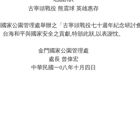
古寧頭戰役 熊震球 英雄惠存
國家公園管理處舉辦之「古寧頭戰役七十週年紀念研討會
台海和平與國家安全之貢獻,特頒此狀,以表謝忱。
金門國家公園管理處
處長 曾偉宏
中華民國一0八年十月四日