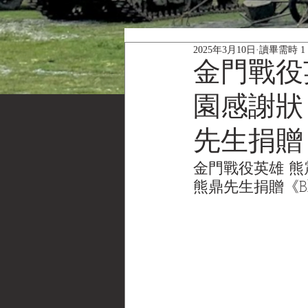
2025年3月10日
讀畢需時 1
金門戰役
園感謝狀 
先生捐贈
金門戰役英雄 熊震
熊鼎先生捐贈《Black