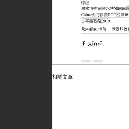
標記：
黑水博物館
黑水博物館館
China
金門戰役
ROC
熊震球
古寧頭戰役
2019
戰神的紅地毯
獎章類收
相關文章