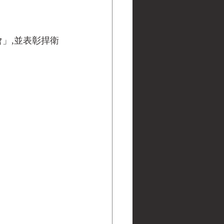
」,並表彰捍衛