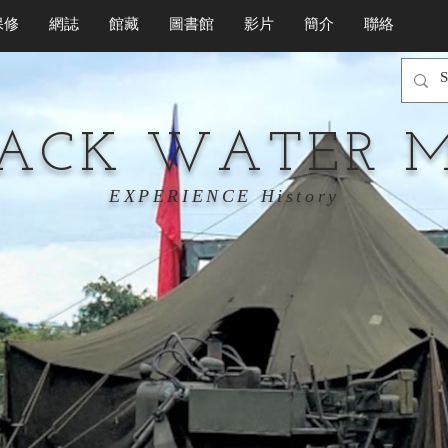
保修
網誌
館藏
圖書館
影片
簡介
聯絡
LACK WATER 
EXPERIENCE History