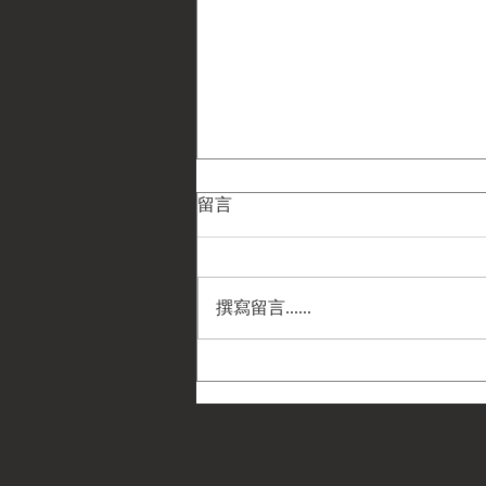
留言
撰寫留言......
民國108年9月25日(2019)《金
剛六號操演》實況側寫，金門
戰役70周年黑水博物館紀念活
動