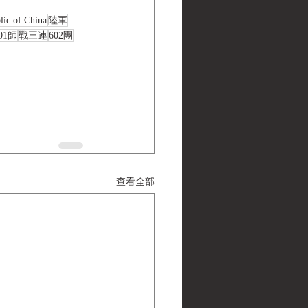
lic of China
陸軍
01師
戰三連
602團
查看全部