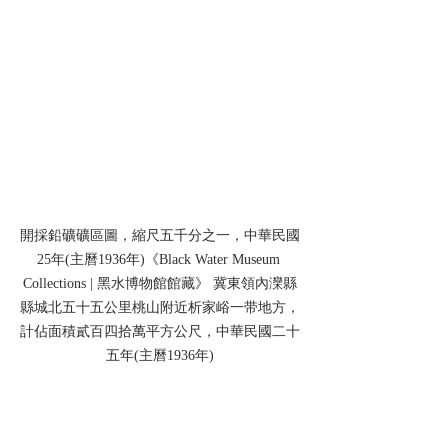
開採鉛礦礦區圖，縮尺五千分之一，中華民國
25年(主曆1936年)《Black Water Museum 
Collections | 黑水博物館館藏》 冀東領內灤縣
縣城北五十五公里桃山附近析家峪一带地方，
計佔面積貳百四拾萬平方公尺，中華民國二十
五年(主曆1936年)