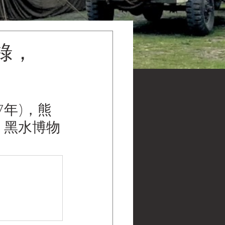
錄，
7年)，熊
s | 黑水博物