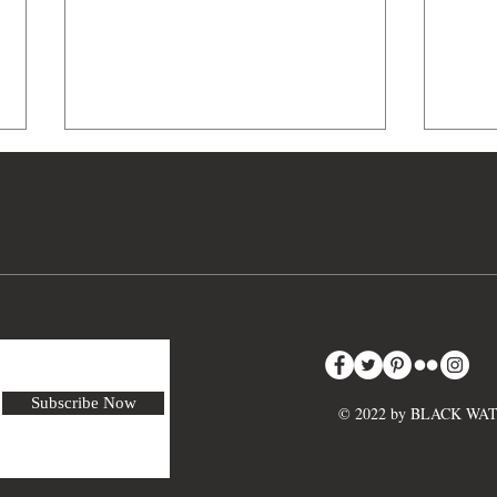
孔德
民國34年(1945) 美國陸軍菲利
普·A·鮑威爾戰地筆記本（法國
埃皮納勒印製紡織廠產量記錄
Subscribe Now
© 2022 by BLACK W
簿）