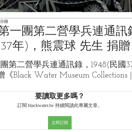
 分鐘
第一團第二營學兵連通訊
民國37年)，熊震球 先生 捐贈
團第二營學兵連通訊錄，1948(民國3
lack Water Museum Collection
要讀取更多嗎？
訂閱 blackwater.tw 持續閱讀此專屬文章。
立即訂閱