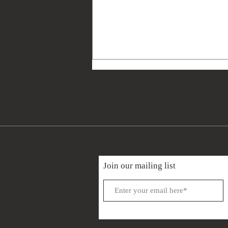
民國102年(2013)金門戰役共軍
Join our mailing list
244團衛生員趙保厚致黑水電
影劇組手札及實寄封