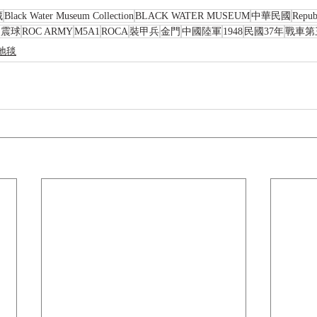
藏
Black Water Museum Collection
BLACK WATER MUSEUM
中華民國
Repub
熊震球
ROC ARMY
M5A1
ROCA
裝甲兵
金門
中國陸軍
1948
民國37年
戰車第
地毯