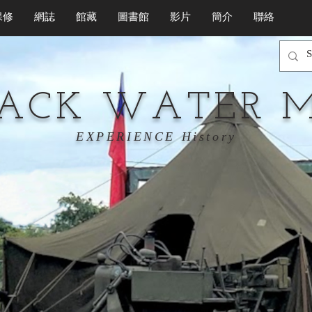
保修
網誌
館藏
圖書館
影片
簡介
聯絡
LACK WATER 
EXPERIENCE History