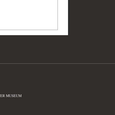
成 篆書七言聯軸 墨寶
ATER MUSEUM