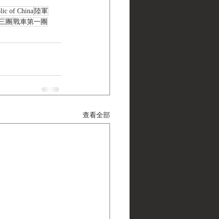
lic of China
陸軍
三團
戰車第一團
查看全部