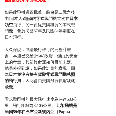
如果此飛機獲得批准，將會是二戰之後
由(日本人)翻修的零式戰鬥機首次在
日本
領空
飛行。另一台從美國租賃的零式戰
鬥機，曾於民國67年及民國84年兩度在
日本飛行。   
大久保說，申請飛行許可的完整計畫
書，本週已交給(日本)政府，但由於安全
上的考量，其最終命運如何目前未定。
他另外提到說，如果此計畫能實現，因
為
日本並沒有擁有駕駛零式戰鬥機執照
的飛行員
，因此會由美國飛行員駕駛此
飛機。   
零式戰鬥機的最大飛行速度為時速533公
里、飛行距離為3,105公里。 
此架飛機是
民國59年在巴布亞新幾內亞（Papua 