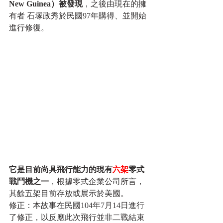
New Guinea）被發現
，之後由現在的擁
有者 石塚政秀於民國97年購得、並開始
進行修復。   
它是目前尚具飛行能力的現有
六架
零式
戰鬥機之一
，根據零式企業公司所言，
其餘五架目前存放或展示於美國。   
修正：本故事在民國104年7月14日進行
了修正，以反應此次飛行並非二戰結束