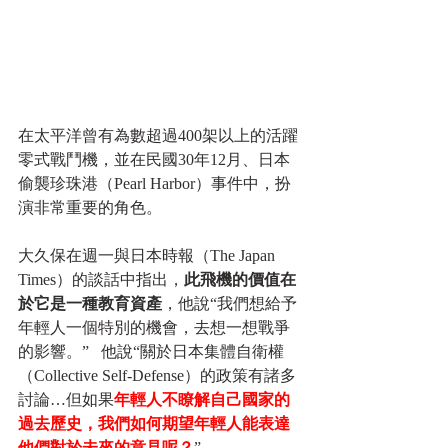
在太平洋曾有為數超過400架以上的活躍
零式戰鬥機，並在民國30年12月、日本
偷襲珍珠港（Pearl Harbor）事件中，扮
演非常重要的角色。   
大久保在週一與日本時報（The Japan 
Times）的談話中指出，
此飛機的價值在
於它是一種教育資產
，他說“我們想給予
年輕人一個特別的機會，去想一想戰爭
的影響。”   他說“關於日本集體自衛權
（Collective Self-Defense）的政策有諸多
討論…但如果
年輕人不瞭解自己國家的
過去歷史，我們如何期望年輕人能表達
他們對於未來的意見呢？
”   