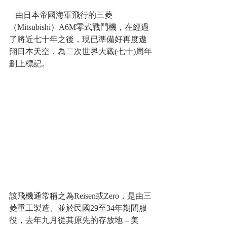
   由日本帝國海軍飛行的三菱
（Mitsubishi）A6M零式戰鬥機，在經過
了將近七十年之後，現已準備好再度遨
翔日本天空，為二次世界大戰(七十)周年
劃上標記。 
該飛機通常稱之為Reisen或Zero，是由三
菱重工製造、並於民國29至34年期間服
役，去年九月從其原先的存放地 – 美