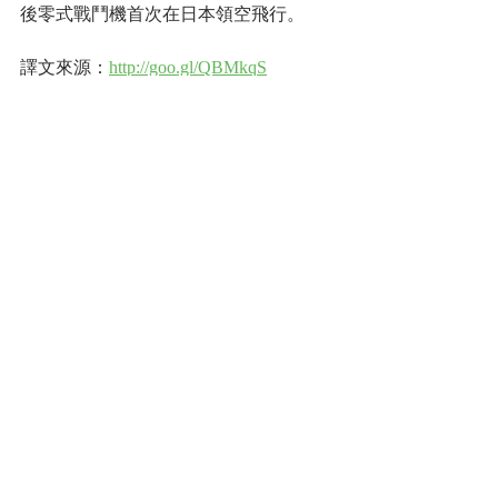
後零式戰鬥機首次在日本領空飛行。   
譯文來源：
http://goo.gl/QBMkqS
標記：
二戰
第二次世界大戰
WWII
World War II
美國
日本帝國
Empire of Japan
歷史機動物件
熱機典藏
日本
珍珠港
Pearl Harbor
零式戰鬥機
Mitsubishi
A6M零式戰鬥機
石塚政秀
Masahide Ishizuka
海上自衛隊
鹿兒島
鹿屋飛行基地
零式企業公司
美國聯邦航空總署
Zero Enterprise Inc.
大久保仁志
Hitoshi Okubo
此飛機的價值在於它是一種教育資產
年輕人不瞭解自己國家的過去歷史，我們如何期望年輕人能表達他們對於未來的意見呢？
Collective Self-Defense
Papua New Guinea
巴布亞新幾內亞
網誌