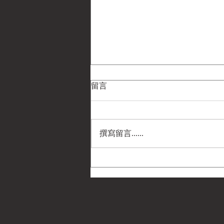
留言
撰寫留言......
民國102年(2013)金門戰役共軍
244團衛生員趙保厚致黑水電
影劇組手札及實寄封