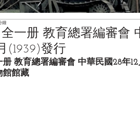
分鐘
 全一册 教育總署編審會 
月(1939)發行
册 教育總署編審會 中華民國28年12月(
物館館藏