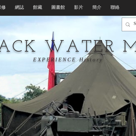
保修
網誌
館藏
圖書館
影片
簡介
聯絡
LACK WATER 
EXPERIENCE History