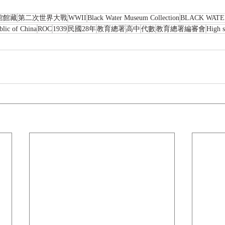
館館藏
第二次世界大戰
WWII
Black Water Museum Collection
BLACK WAT
blic of China
ROC
1939
民國28年
教育總署
高中
代數
教育總署編審會
High 