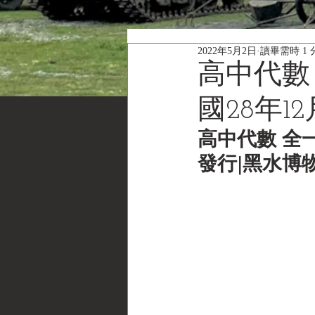
2022年5月2日
讀畢需時 1 
高中代數
國28年12
高中代數 全一
發行|黑水博