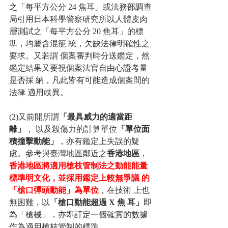
之「每平方公分 24 焦耳」或法務部調查
局引用日本科學警察研究所以人體皮肉
層測試之「每平方公分 20 焦耳」的標
準，均屬含混籠 統，欠缺法律明確性之
要求。又若謂 個案審判時分送鑑定，然
鑑定結果又要視個案法官自由心證考量
是否採 納，凡此皆有可能造成個案間的
法律 適用歧異。
(2)又前開所謂
「最具威力的適當距
離」
， 以及殺傷力的計算單位
「單位面
積撞擊動能」
，亦有鑑定上失誤的疑
慮。參考與臺灣地區鄰近之
香港地區
，
香港地區將適用槍枝管制法之動能能量
標準明文化，並採用鑑定上較無爭議 的
「槍口彈頭動能」為單位
，在技術 上也
無困難，以
「槍口動能超過 X 焦 耳」
即
為「槍械」，亦即訂定一個確實的數據
作為適用槍枝管制的標準。