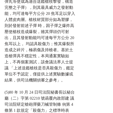
彈丸等使成為適合送鑑槍枝擊發，構造
完整之子彈），則其最具威力之發射動
能，均可達每平方公分 20 焦耳足以穿入
人體皮肉層。槍枝材質部分如為塑膠，
則於發射前述子彈 時，因子彈之爆炸高
壓使槍枝造成爆裂，雖其彈頭仍可射
出，且其發射動能均可達每平方公分 20 
焦耳以上， 均認具殺傷力；惟其爆裂所
造成之碎片，極易傷及持槍者。基於土
造槍彈具不穩定性，本局通案實驗如
上，不再個案測試，該會議法界人士提
議 「上述送鑑槍枝是否具殺傷力，鑑定
單位不予認定，僅提供上述實驗數據或
結果，供司法機關偵審之參考」。
(5)80 年 10 月 24 日司法院秘書長以秘台 
廳（二）字第 02210 號函覆內政部建 議
司法院研定槍砲彈藥刀械管制條 例第 4 
條第 1 款規定「殺傷力」之標準時表