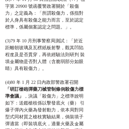
字第 20900 號函覆警政署關於「殺傷
力」之定義為：「所謂殺傷力，係指對 
於人身具有殺傷之能力而言，至於認定
標準，係屬個案認定之問題。」。
(3)79 年 10 月刑事警察局測試：「於近
距離朝玻璃及瓦楞紙板射擊，觀其凹陷 
程度及是否貫穿，再依經驗法則研判 裝
填金屬物是否對人體（含脆弱部分如眼
睛）具有殺傷力」。
(4)80 年 1 月 22 日內政部警政署召開
「研訂槍砲彈藥刀械管制條例殺傷力標
準會議」
，決議「殺傷力」之標準說明 
如下：送鑑槍枝係以擊發底火（藥） 引
爆子彈內火藥為發射動力，依本局對同
型式同材質之槍枝實驗結果，倘裝填子
彈適當（即裝填底火，適量火藥及金屬