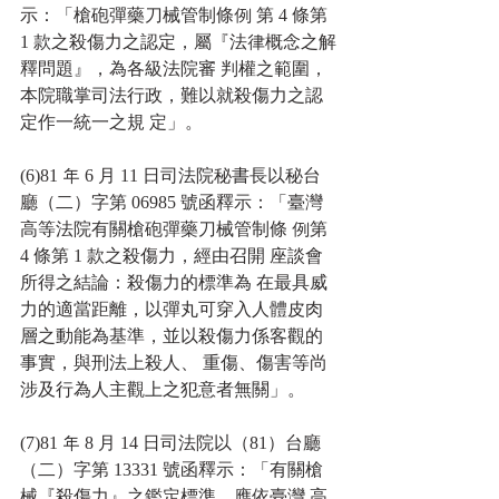
示：「槍砲彈藥刀械管制條例 第 4 條第 
1 款之殺傷力之認定，屬『法律概念之解
釋問題』，為各級法院審 判權之範圍，
本院職掌司法行政，難以就殺傷力之認
定作一統一之規 定」。
(6)81 年 6 月 11 日司法院秘書長以秘台
廳（二）字第 06985 號函釋示：「臺灣
高等法院有關槍砲彈藥刀械管制條 例第 
4 條第 1 款之殺傷力，經由召開 座談會
所得之結論：殺傷力的標準為 在最具威
力的適當距離，以彈丸可穿入人體皮肉
層之動能為基準，並以殺傷力係客觀的
事實，與刑法上殺人、 重傷、傷害等尚
涉及行為人主觀上之犯意者無關」。
(7)81 年 8 月 14 日司法院以（81）台廳 
（二）字第 13331 號函釋示：「有關槍 
械『殺傷力』之鑑定標準，應依臺灣 高