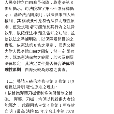
人民身體之自由應予保障，為憲法第 8 
條所揭示。司法院釋字第 636 號解釋揭
示： 基於法治國原則，以法律限制人民
權利，其 構成要件應符合法律明確性原
則，使受規範 者可能預見其行為之法律
效果，以確保法律 預先告知之功能，並
使執法之準據明確，以保障規範目的之
實現。依憲法第 8 條之規定， 國家公權
力對人民身體自由之限制，於一定 限度
內，既為憲法保留之範圍，若涉及刑罰
法律規定，其法定要件是否符合
法律明
確性原則
，自應受較為嚴格之審查。
（二）聲請人確信本條例第 8 條第 1 項
違反法律明 確性原則之理由：
1.按槍砲彈藥刀械管制條例所管制之槍
砲、 彈藥、刀械，均係以具殺傷力者始
能屬之， 此觀同條例第 4 條第 1 項各款
自明（最高 法院 95 年度台上字第 7078 