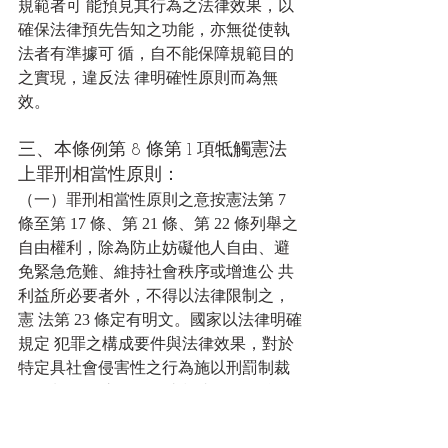
規範者可 能預見其行為之法律效果，以
確保法律預先告知之功能，亦無從使執
法者有準據可 循，自不能保障規範目的
之實現，違反法 律明確性原則而為無
效。
三、本條例第 8 條第 1 項牴觸憲法
上罪刑相當性原則： 
（一）罪刑相當性原則之意按憲法第 7 
條至第 17 條、第 21 條、第 22 條列舉之
自由權利，除為防止妨礙他人自由、避
免緊急危難、維持社會秩序或增進公 共
利益所必要者外，不得以法律限制之，
憲 法第 23 條定有明文。國家以法律明確
規定 犯罪之構成要件與法律效果，對於
特定具社會侵害性之行為施以刑罰制裁
而限制人民 之身體自由權者，倘符合罪
刑法定原則中之 構成要件明確性原則，
尚應符合罪刑相當原 則，始與憲法第 23 