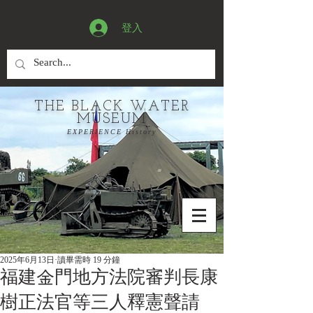
登入
THE BLACK WATER
MUSEUM
EXPERIENCE History
2025年6月13日
讀畢需時 19 分鐘
福建金門地方法院審判長康
樹正法官等三人釋憲聲請