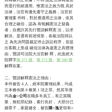
而逕行拒絕適用。惟憲法之效力既 高於
法律，法官有優先遵守之義務，法官於
審理案 件時，對於應適用之法律，依其
合理之確信，認為 有牴觸憲法之疑義
者，自應許其先行聲請解釋憲 法，以求
解決。是遇有前述情形，各級法院得以
之 為先決問題裁定停止訴訟程序，並提
出客觀上形成 確信法律為違憲之具體理
由，聲請司法院大法官解 釋，此迭經大
院釋字
第 371 號
、
第 572 號
、
第 590 號
解釋在案。
二、聲請解釋憲法之理由：
本件被告 4 人，經本院審理結果，均成
立本條例第 8 條第 1 項之罪。然其等僅
均為
金○公司
在職多年員工，有正當職
業，無犯罪紀錄，素行良好， 大部分已
婚育子，家庭健全，被告
陳○逸
更領有
○ 