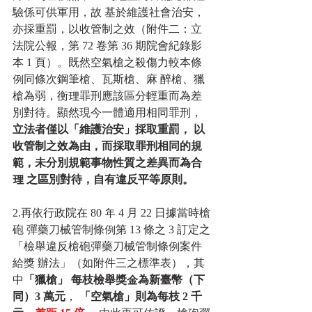
驗係可供軍用，故 基於維護社會治安，
亦採重罰，以收管制之效（附件二：立
法院公報，第 72 卷第 36 期院會紀錄影
本 1 頁）。既然空氣槍之殺傷力較本條
例同條次鋼筆槍、瓦斯槍、麻 醉槍、獵
槍為弱，衡理罪刑應該區分輕重而為差
別對待。顯然現今一體適用相同罪刑，
立法者僅以「維護治安」採取重罰， 以
收管制之效為由，而採取罪刑相同的規
範，未分別規範事物性質之差異而為合
理 之區別對待，自有違反平等原則。
2.再依行政院在 80 年 4 月 22 日據當時槍
砲 彈藥刀械管制條例第 13 條之 3 訂定之
「檢舉違反槍砲彈藥刀械管制條例案件
給獎 辦法」（如附件三之標準表），其
中
「獵槍」 每枝檢舉獎金為新臺幣（下
同）3 萬元
， 
「空氣槍」則為每枝 2 千