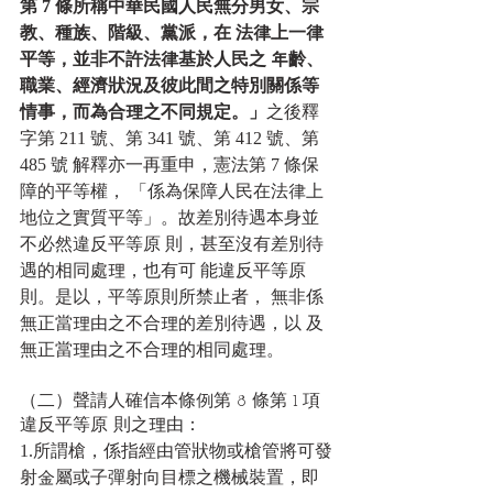
第 7 條所稱中華民國人民無分男女、宗
教、種族、階級、黨派，在 法律上一律
平等，並非不許法律基於人民之 年齡、
職業、經濟狀況及彼此間之特別關係等
情事，而為合理之不同規定。」
之後釋
字第 211 號、第 341 號、第 412 號、第 
485 號 解釋亦一再重申，憲法第 7 條保
障的平等權， 「係為保障人民在法律上
地位之實質平等」。故差別待遇本身並
不必然違反平等原 則，甚至沒有差別待
遇的相同處理，也有可 能違反平等原
則。是以，平等原則所禁止者， 無非係
無正當理由之不合理的差別待遇，以 及
無正當理由之不合理的相同處理。
（二）聲請人確信本條例第 8 條第 1 項
違反平等原 則之理由：
1.所謂槍，係指經由管狀物或槍管將可發
射金屬或子彈射向目標之機械裝置，即