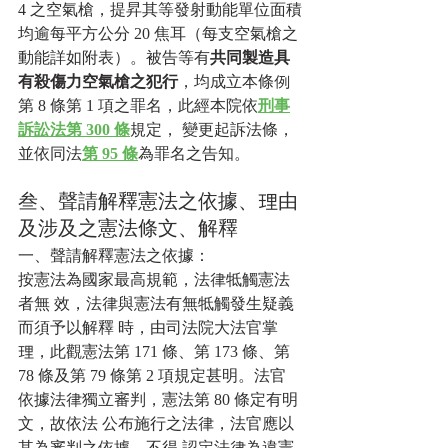
4 之空氣槍，提昇其等發射動能單位面積
均逾每平方公分 20 焦耳（每支空氣槍之
動能詳如附表）。被告等有
共同製造具 
有殺傷力空氣槍之犯行
，均成立本條例
第 8 條第 1 項之罪名，此經本院依
刑事
訴訟法第 300 條
規定， 變更起訴法條，
並依同法
第 95 條
為罪名之告知。
叁、聲請解釋憲法之依據、理由
及涉及之憲法條文、解釋
一、聲請解釋憲法之依據：
按憲法為國家最高規範，法律牴觸憲法
者無 效，法律與憲法有無牴觸發生疑義
而須予以解釋 時，由司法院大法官掌
理，此觀憲法第 171 條、第 173 條、第 
78 條及第 79 條第 2 項規定甚明。法官 
依據法律獨立審判，憲法第 80 條定有明
文，故依法 公布施行之法律，法官應以
其為審判之依據，不得 認定法律為違憲