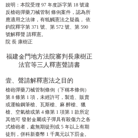
說明：本院受理 97 年度訴字第 18 號違
反槍砲彈藥刀械管制 條例案件，認為所
應適用之法律，有牴觸憲法之疑義， 依 
鈞院釋字第 371 號、第 572 號、第 590 
號解釋聲 請釋憲。 
院 長 康樹正
福建金門地方法院審判長康樹正
法官等三人釋憲聲請書
壹、聲請解釋憲法之目的
槍砲彈藥刀械管制條例（下稱本條例）
第 8 條第 1 項，未經許可，製造、販賣
或運輸鋼筆槍、瓦斯槍、麻 醉槍、獵
槍、空氣槍或第 4 條第 1 項第 1 款所定
其他可 發射金屬或子彈具有殺傷力之各
式槍砲者，處無期徒刑或 5 年以上有期
徒刑，併科新臺幣 1 千萬元以下罰金。 