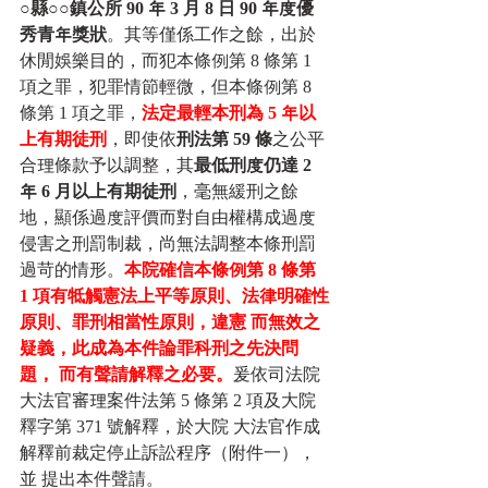
○縣○○鎮公所 90 年 3 月 8 日 90 年度優
秀青年獎狀
。其等僅係工作之餘，出於
休閒娛樂目的，而犯本條例第 8 條第 1 
項之罪，犯罪情節輕微，但本條例第 8 
條第 1 項之罪，
法定最輕本刑為 5 年以
上有期徒刑
，即使依
刑法第 59 條
之公平
合理條款予以調整，其
最低刑度仍達 2 
年 6 月以上有期徒刑
，毫無緩刑之餘
地，顯係過度評價而對自由權構成過度
侵害之刑罰制裁，尚無法調整本條刑罰
過苛的情形。
本院確信本條例第 8 條第 
1 項有牴觸憲法上平等原則、法律明確性
原則、罪刑相當性原則，違憲 而無效之
疑義，此成為本件論罪科刑之先決問
題， 而有聲請解釋之必要。
爰依司法院
大法官審理案件法第 5 條第 2 項及大院
釋字第 371 號解釋，於大院 大法官作成
解釋前裁定停止訴訟程序（附件一），
並 提出本件聲請。