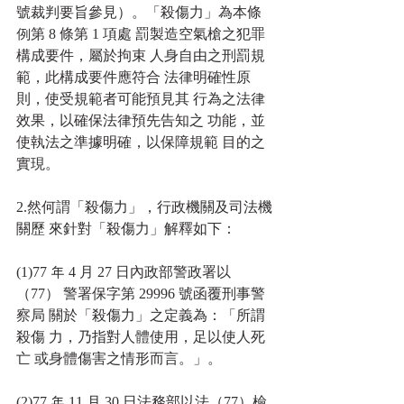
號裁判要旨參見）。「殺傷力」為本條
例第 8 條第 1 項處 罰製造空氣槍之犯罪
構成要件，屬於拘束 人身自由之刑罰規
範，此構成要件應符合 法律明確性原
則，使受規範者可能預見其 行為之法律
效果，以確保法律預先告知之 功能，並
使執法之準據明確，以保障規範 目的之
實現。
2.然何謂「殺傷力」，行政機關及司法機
關歷 來針對「殺傷力」解釋如下：
(1)77 年 4 月 27 日內政部警政署以
（77） 警署保字第 29996 號函覆刑事警
察局 關於「殺傷力」之定義為：「所謂
殺傷 力，乃指對人體使用，足以使人死
亡 或身體傷害之情形而言。」。
(2)77 年 11 月 30 日法務部以法（77）檢 