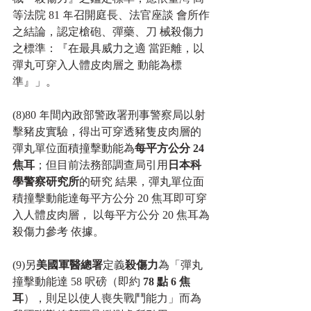
等法院 81 年召開庭長、法官座談 會所作
之結論，認定槍砲、彈藥、刀 械殺傷力
之標準：『在最具威力之適 當距離，以
彈丸可穿入人體皮肉層之 動能為標
準』」。
(8)80 年間內政部警政署刑事警察局以射
擊豬皮實驗，得出可穿透豬隻皮肉層的
彈丸單位面積撞擊動能為
每平方公分 24 
焦耳
；但目前法務部調查局引用
日本科
學警察研究所
的研究 結果，彈丸單位面
積撞擊動能達每平方公分 20 焦耳即可穿
入人體皮肉層， 以每平方公分 20 焦耳為
殺傷力參考 依據。
(9)另
美國軍醫總署
定義
殺傷力
為「彈丸 
撞擊動能達 58 呎磅（即約 
78 點 6 焦
耳
），則足以使人喪失戰鬥能力」而為 