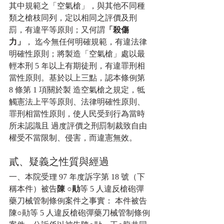
其中規範之「空氣槍」，與其他不同種
類之槍枝同列，定以相同之評價及刑
罰，有違平等原則；又何謂
「殺傷
力」
， 迄今無任何明確規範，有違法律
明確性原則；將製造「空氣槍」處以最
輕本刑 5 年以上有期徒刑，有違罪刑相
當性原則。基於以上三點，認本條例第 
8 條第 1 項關於製 造空氣槍之規定，牴
觸憲法上平等原則、法律明確性原則、
罪刑相當性原則，使人民受到行為當時
所未認識且 過度評價之刑罰制裁致自由
權受不當限制、侵害，而違憲無效。
貳、疑義之性質與經過
一、本院受理 97 年度訴字第 18 號（下
稱本件）被告
陳 ○勛
等 5 人違反槍砲彈
藥刀械管制條例案件之事實： 本件被告
陳○勛等 5 人違反槍砲彈藥刀械管制條例