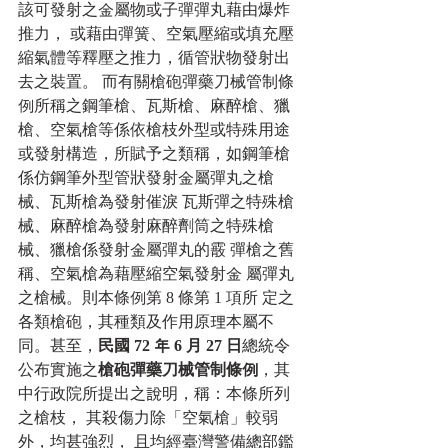
該可發射之金屬物或子彈彈丸藉由爆炸
推力， 或藉由彈簧、空氣壓縮或填充壓
縮氣體等釋壓之推力，循管狀物發射出
去之裝置。 而有關槍砲彈藥刀械管制條
例所稱之鋼筆槍、瓦斯槍、麻醉槍、獵
槍、空氣槍等係依槍枝外型或特殊用途
或發射構造，所賦予之類稱，如鋼筆槍
係仿鋼筆外型管狀發射金屬彈丸之槍
械、瓦斯槍為發射催淚 瓦斯彈之特殊槍
械、麻醉槍為發射麻醉劑筒之特殊槍
械、獵槍係發射金屬彈丸的霰 彈槍之舊
稱、空氣槍為藉壓縮空氣發射金 屬彈丸
之槍械。則本條例第 8 條第 1 項所 定之
各類槍砲，其種類及作用原理本屬不
同。甚至，
民國 72 年 6 月 27 日
總統令
公布實施之
槍砲彈藥刀械管制條例
，其
中行政院所提出之說明，稱：本條所列
之槍枝， 其殺傷力除「空氣槍」較弱
外，均甚強烈， 且均經臺灣警備總部鑑