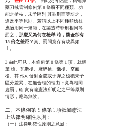
元
，
差距 15 倍
。 由此更可佐證，槍砲彈
藥刀械管制條例第 8 條將不同種類、功
能之槍枝，未予區別 其罪刑而等罰之，
違反平等原則。若謂以上不同種類槍枝
應適用同一規範，在製造時罪刑相同等
罰之，
那麼又為何在檢舉 時，獎金卻有 
15 倍之差距？
賞、罰間竟存有歧異如
上。
3.由此可見，本條例第 8 條第 1 項，就鋼
筆 槍、瓦斯槍、麻醉槍、獵槍、空氣
槍、其 他可發射金屬或子彈之槍砲未予
區分差異，在無合理的理由下竟為相同
處罰，確 實有違憲法所明定之平等原則
情形，應為無效。
二、本條例第 8 條第 1 項牴觸憲法
上法律明確性原則：
（一）法律明確性原則之意涵：