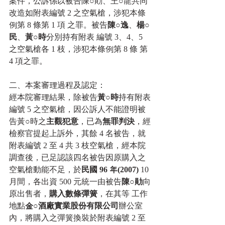
案件，公訴係以被告陳○勛、王○龍共同
改造如附表編號 2 之空氣槍，涉犯本條
例第 8 條第 1 項 之罪。被告
陳○逸
、
楊○
民
、
黃○時
分別持有附表 編號 3、4、5 
之空氣槍各 1 枝，涉犯本條例第 8 條 第 
4 項之罪。
二、本案審理過程及認定：
經本院審理結果，除被告
黃○時
持有附表
編號 5 之空氣槍，因公訴人不能證明被
告黃○時之
主觀犯意
，已為
無罪判決
，經
檢察官提起上訴外，其餘 4 名被告，就
附表編號 2 至 4 共 3 枝空氣槍，經本院
調查後，已足認該四名被告因原購入之
空氣槍動能不足，於
民國 96 年(2007)
 10 
月間，各出資 500 元統一由被告
陳○勛
向
原出售者，
購入數條彈簧
，在其等 工作
地點
金○酒廠實業股份有限公司
辦公室
內，將購入之彈簧換裝於附表編號 2 至 