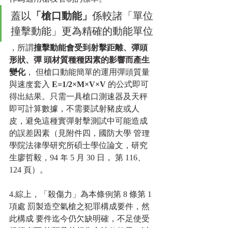
蓋以
「槍口動能」
係較諸「單位
撞擊動能」更為精確的動能單位
，所謂
撞擊動能會受到射擊距離、彈頭
形狀、彈 頭材質種種因素的影響而產生
變化
， 但槍口動能簡單的運用彈頭質量
與速度套入
 E=1/2×M×V×V
 的公式即可
得出結果。只需一具槍口測速器及天秤
即可計算數據，不需要試射豬皮或人
皮，避免這種實彈射擊測試中可能造成
的誤差因素（見附件四，國防大學 管理
學院法律學研究所碩士學位論文，研究
生廖哲毅，94 年 5 月 30 日， 第 116、
124 頁）。
4.綜上，「殺傷力」為本條例第 8 條第 1 
項處 罰製造空氣槍之犯罪構成要件，然
此構成 要件迄今仍欠缺明確，不足使受