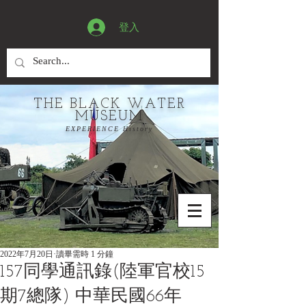
登入
THE BLACK WATER
MUSEUM
EXPERIENCE History
2022年7月20日
讀畢需時 1 分鐘
157同學通訊錄(陸軍官校15
期7總隊) 中華民國66年