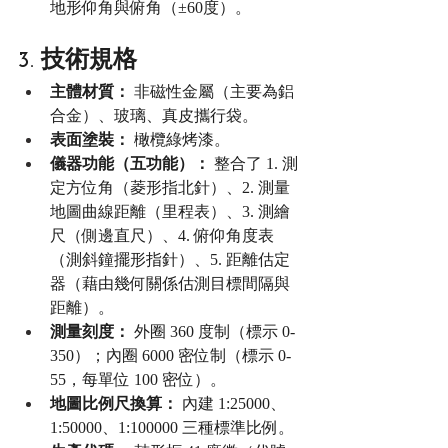
地形仰角與俯角（±60度）。
3. 技術規格
主體材質：
 非磁性金屬（主要為鋁
合金）、玻璃、真皮攜行袋。
表面塗裝：
 橄欖綠烤漆。
儀器功能（五功能）：
 整合了 1. 測
定方位角（菱形指北針）、2. 測量
地圖曲線距離（里程表）、3. 測繪
尺（側邊直尺）、4. 俯仰角度表
（測斜鐘擺形指針）、5. 距離估定
器（藉由幾何關係估測目標間隔與
距離）。
測量刻度：
 外圈 360 度制（標示 0-
350）；內圈 6000 密位制（標示 0-
55，每單位 100 密位）。
地圖比例尺換算：
 內建 1:25000、
1:50000、1:100000 三種標準比例。