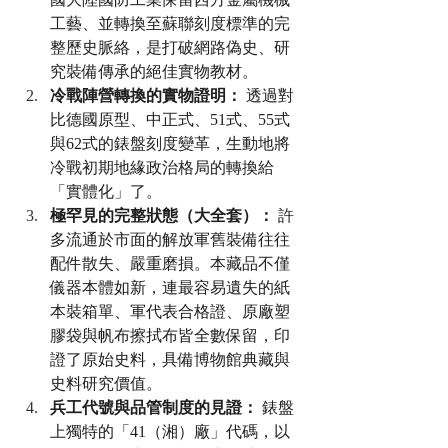
工藝、並轉換至蘇聯刻度標準的完
整歷史脈絡，是打破網路偽史、研
究裝備傳承的絕佳實物教材。
冷戰陣營轉換的實物證明：
 透過對
比德國原型、中正式、51式、55式
與62式的錶盤刻度變革，生動地將
冷戰初期地緣政治格局的轉換給
「實體化」了。
極罕見的完整狀態（大全套）：
 許
多流通於市面的解放軍舊裝備往往
配件散失、嚴重磨損。本藏品不僅
儀器本體如新，連最容易遺失的紙
本裝箱單、軍代表合格證、原廠塑
膠袋與帆布擦拭布皆全數保留，印
證了原始史料，具備博物館典藏與
史料研究價值。
兵工代號與品管制度的見證：
 錶盤
上獨特的「41（湘）廠」代碼，以