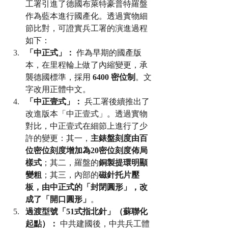
工署引進了德國布萊特豪普特羅盤
作為藍本進行國產化。透過實物細
節比對，可證實兵工署的演進過程
如下：
「中正式」：
 作為早期的國產版
本，在里程輪上做了內縮變更，承
襲德國標準，採用 
6400 密位制
。文
字改用正體中文。
「中正壹式」：
 兵工署後續推出了
改進版本「中正壹式」。透過實物
對比，中正壹式在細節上進行了少
許的變更：其一，
主錶盤刻度由百
位密位刻度增加為20密位刻度佈局
樣式
；其二，羅盤的
銅製提環明顯
變粗
；其三，內部的
磁針托片壓
板，由中正式的「封閉圓形」，改
成了「開口圓形」
。
過渡型號「51式指北針」（蘇聯化
起點）：
 中共建國後，中共兵工體