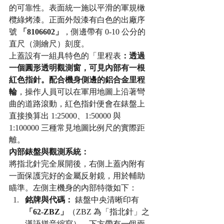
的可靠性。表面統一施以平滑的軍規橄
欖綠烤漆。正面外殼漆有白色的出廠序
號 
「8106602」
，側邊帶有 0-10 公分的
直尺（測繪尺）刻度。
上蓋設有一組具特色的「里程表
：透過
一個圓形透明觀測窗，可見內部有一根
紅色指針。配合機身側邊的鋁合金里程
輪
，操作人員可以在軍用地圖上沿著彎
曲的道路滾動，紅色指針便會在錶盤上
直接換算出 1:25000、1:50000 與 
1:100000 三種常見地圖比例尺的實際距
離。
內部錶盤與觀測系統：
將指北針完全展開後，右側上蓋內附有
一面保護完好的金屬反射鏡，用於輔助
瞄準。左側主機身的內部特徵如下：
銘牌與代碼：
 錶盤中央清晰印有 
「62-ZBZ」
（ZBZ 為「指北針」之
漢語拼音縮寫），下方帶有一個兩