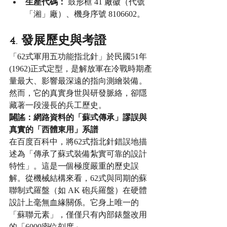
生產代碼：
 鼓形框 41 廠徽（代號
「湘」廠）、機身序號 8106602。
4. 發展歷史與考證
「62式軍用五功能指北針」於民國51年
(1962)正式定型，是解放軍在冷戰時期產
量最大、影響最深遠的指向測繪裝備。
然而，它的真實身世與研發脈絡，卻隱
藏著一段漫長的兵工歷史。
闢謠：網路資料的「蘇式傳承」謬誤與
真實的「西體東用」系譜
在百度百科中，將62式指北針錯誤地描
述為「傳承了蘇式裝備紮實可靠的設計
特性」。這是一個極度嚴重的歷史誤
解。從機械結構來看，62式與同期的蘇
聯制式羅盤（如 AK 砲兵羅盤）在硬體
設計上毫無血緣關係。它身上唯一的
「蘇聯元素」，僅僅只有內部錶盤改用
的「6000密位刻度」。