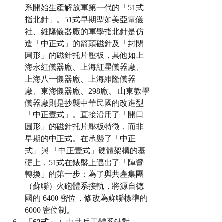
系開始生產解放軍第一代的「51式
指北針」。51式早期型如美亞電儀
社、維隆儀器廠的軍學指北針是仿
造「中正式」的箭頭磁針及「封閉
圓形」的磁針托片壓板，其他如上
海永紅儀器廠、上海紅星儀器廠、
上海八一儀器廠、上海維隆儀器
廠、東海儀器廠、298廠、 山東教學
儀器廠則是抄襲中華民國的改進型
「中正壹式」。直接沿用了「開口
圓形」的磁針托片壓板特徵，而非
早期的中正式。在承襲了「中正
式」與 「中正壹式」硬體架構的基
礎上，51式在錶盤上邁出了「陣營
轉換」的第一步：為了與共產集團
（蘇聯）火砲體系接軌，將源自德
國的 6400 密位，修改為蘇聯標準的 
6000 密位制。
「62式」：
 中共兵工體系針對