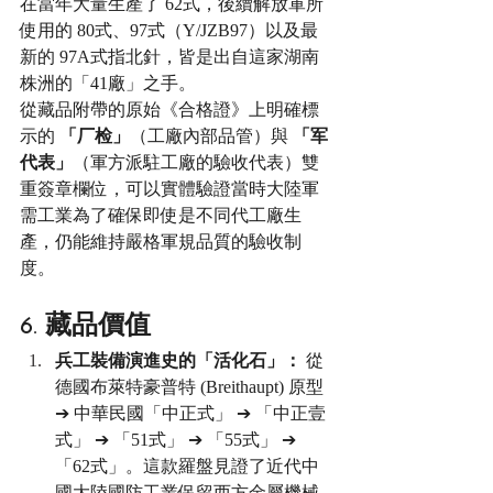
在當年大量生產了 62式，後續解放軍所
使用的 80式、97式（Y/JZB97）以及最
新的 97A式指北針，皆是出自這家湖南
株洲的「41廠」之手。
從藏品附帶的原始《合格證》上明確標
示的 
「厂检」
（工廠內部品管）與 
「军
代表」
（軍方派駐工廠的驗收代表）雙
重簽章欄位，可以實體驗證當時大陸軍
需工業為了確保即使是不同代工廠生
產，仍能維持嚴格軍規品質的驗收制
度。
6. 藏品價值
兵工裝備演進史的「活化石」：
 從
德國布萊特豪普特 (Breithaupt) 原型 
➔ 中華民國「中正式」 ➔ 「中正壹
式」 ➔ 「51式」 ➔ 「55式」 ➔ 
「62式」。這款羅盤見證了近代中
國大陸國防工業保留西方金屬機械