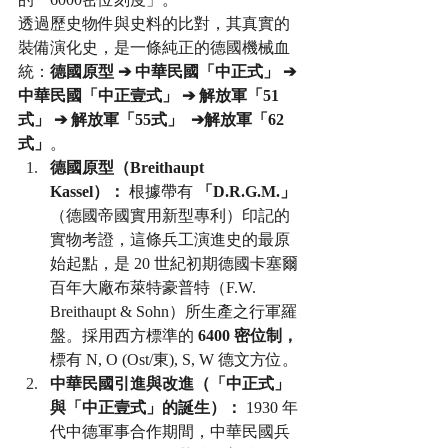
透過歷史物件與史料的比對，其真實的
裝備演化史，是一條純正的德國機械血
統：
德國原型 ➔ 中華民國「中正式」 ➔ 
中華民國「中正壹式」 ➔ 解放軍「51
式」 ➔ 解放軍「55式」  ➔解放軍「62
式」
。
德國原型（Breithaupt 
Kassel）：
 根據帶有 
「D.R.G.M.」
（德國帝國實用新型專利）印記的
實物考證，這條兵工演進史的最原
始起點，是 20 世紀初期德國卡塞爾
百年大廠布萊特豪普特（F.W. 
Breithaupt & Sohn）所生產之行軍羅
盤。採用西方標準的 
6400 密位制，
標有 N, O (Ost/東), S, W 德文方位。
中華民國引進與改進（「中正式」
與「中正壹式」的誕生）：
 1930 年
代中德軍事合作期間，中華民國兵