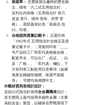
裝箱單：
 忠實保留出廠時的歷史銘
文，標有「六二式五用指北针」，
並列出內容物（五用指北针 壹只、
皮盒 壹只、绒布 壹块、丝带 壹
根），底部蓋有紅色「装箱员 包
03」印章。
合格證與質量記載卡：
 正面印有
「1962年式 五用指北针合格证及质
量记载卡片」；背面則印有「____
号产品经工厂和军代表检验合格，
配套齐全，可以出厂，此证。」以
及「厂检」、「军代表」欄位，下
方並列有三點使用注意事項（如避
免靠近鐵磁性物體、保護平面鏡
等），字體均為簡體中文。
外觀材質與里程計設計：
這款62式指北針採用
全金屬機身
設計：
其主體與上蓋均採用非磁性金屬（主要
為鋁合金）製造，以確保在野戰環境下