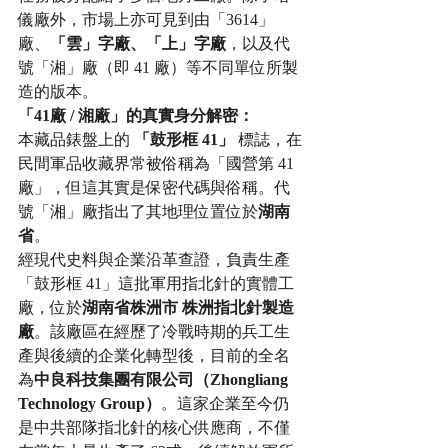
儀廠外，市場上亦可見到由「3614」
廠、
「雲」字廠、「上」字廠
，以及代
號「湘」廠（即 41 廠）等不同單位所製
造的版本。
「41廠 / 湘廠」的真實身分解密：
本藏品錶盤上的 
「鼓形框 41」
 標誌，在
民間軍品收藏界常被俗稱為「國營第 41 
廠」，但這其實是保密代碼與俗稱。代
號「湘」廠指出了其地理位置位於
湖南
省
。
經現代史料與企業沿革查證，負責生產
「鼓形框 41」這批軍用指北針的實體工
廠，位於
湖南省株洲市 株洲指北針製造
廠
。該廠區在經歷了冷戰時期的兵工生
產與後續的企業化轉型後，目前的全名
為
中良科技集團有限公司（Zhongliang 
Technology Group）
。這家企業至今仍
是中共部隊指北針的核心供應商，不僅