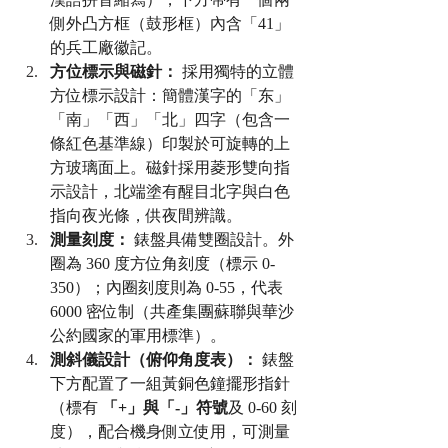
側外凸方框（鼓形框）內含「41」
的兵工廠徽記。
方位標示與磁針：
 採用獨特的立體
方位標示設計：簡體漢字的「东」
「南」「西」「北」四字（包含一
條紅色基準線）印製於可旋轉的上
方玻璃面上。磁針採用菱形雙向指
示設計，北端塗有醒目北字與白色
指向夜光條，供夜間辨識。
測量刻度：
 錶盤具備雙圈設計。外
圈為 360 度方位角刻度（標示 0-
350）；內圈刻度則為 0-55，代表 
6000 密位制（共產集團蘇聯與華沙
公約國家的軍用標準）。
測斜儀設計（俯仰角度表）：
 錶盤
下方配置了一組黃銅色鐘擺形指針
（標有 
「+」與「-」符號
及 0-60 刻
度），配合機身側立使用，可測量