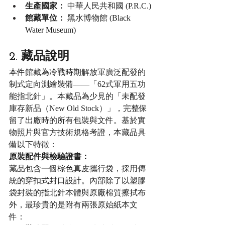
生產國家：
 中華人民共和國 (P.R.C.)
館藏單位：
 黑水博物館 (Black 
Water Museum)
2. 藏品說明
本件館藏為冷戰時期解放軍廣泛配發的
制式定向測繪裝備——「62式軍用五功
能指北針」。本藏品為少見的「未配發
庫存新品（New Old Stock）」，完整保
留了出廠時的所有包裝與文件。基於實
物照片與官方技術規格考證，本藏品具
備以下特徵：
原裝配件與檢驗證書：
藏品包含一個棕色真皮攜行袋，採用傳
統的穿扣式封口設計。內部除了以塑膠
袋封裝的指北針本體與原廠棉質擦拭布
外，最珍貴的是附有兩張原始紙本文
件：