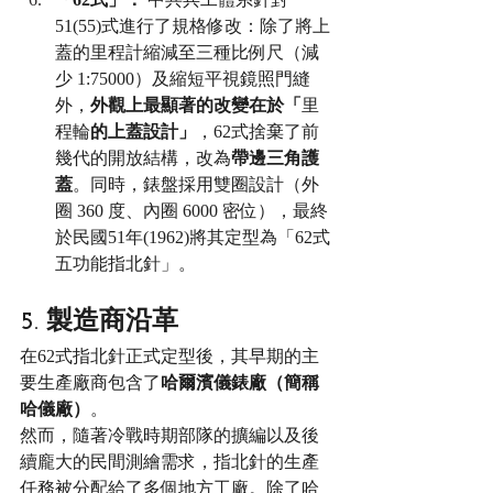
51(55)式進行了規格修改：除了將上
蓋的里程計縮減至三種比例尺（減
少 1:75000）及縮短平視鏡照門縫
外，
外觀上最顯著的改變在於「
里
程輪
的上蓋設計」
，62式捨棄了前
幾代的開放結構，改為
帶邊三角護
蓋
。同時，錶盤採用雙圈設計（外
圈 360 度、內圈 6000 密位），最終
於民國51年(1962)將其定型為「62式
五功能指北針」。
5. 製造商沿革
在62式指北針正式定型後，其早期的主
要生產廠商包含了
哈爾濱儀錶廠（簡稱
哈儀廠）
。
然而，隨著冷戰時期部隊的擴編以及後
續龐大的民間測繪需求，指北針的生產
任務被分配給了多個地方工廠。除了哈