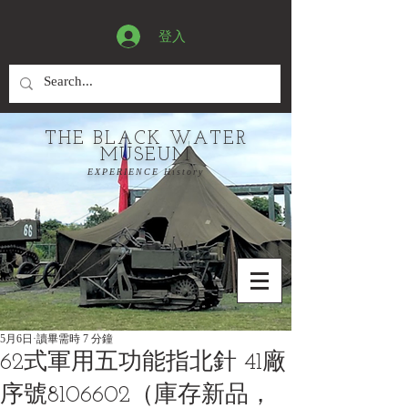
登入
THE BLACK WATER
MUSEUM
EXPERIENCE History
5月6日
讀畢需時 7 分鐘
62式軍用五功能指北針 41廠
序號8106602（庫存新品，