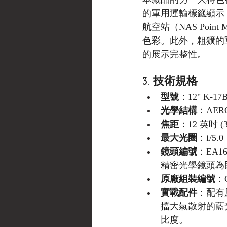
的軍用運輸標籤顯示
航空站（NAS Po
色彩。此外，粗獷的
的展示完整性。
3. 技術規格
型號
：12" K-17B
光學結構
：AER
焦距
：12 英吋 (3
最大光圈
：f/5.0
鏡頭編號
：EA1
精密光學鏡頭為民
原廠組裝編號
：C
實戰配件
：配有原
擋大氣散射的藍
比度。