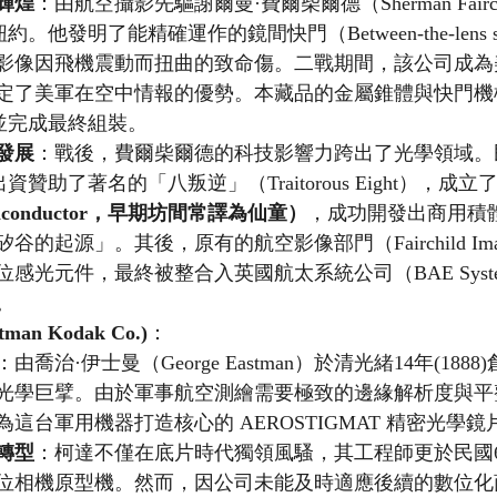
輝煌
：由航空攝影先驅謝爾曼·費爾柴爾德（Sherman Fairc
紐約。他發明了能精確運作的鏡間快門（Between-the-lens s
影像因飛機震動而扭曲的致命傷。二戰期間，該公司成為
定了美軍在空中情報的優勢。本藏品的金屬錐體與快門機
該廠並完成最終組裝。
發展
：戰後，費爾柴爾德的科技影響力跨出了光學領域。民
出資贊助了著名的「八叛逆」（Traitorous Eight），成立
Semiconductor，早期坊間常譯為仙童）
，成功開發出商用積體
的起源」。其後，原有的航空影像部門（Fairchild Ima
感光元件，最終被整合入英國航太系統公司（BAE Syst
。
n Kodak Co.)
：
：由喬治·伊士曼（George Eastman）於清光緒14年(18
光學巨擘。由於軍事航空測繪需要極致的邊緣解析度與平
這台軍用機器打造核心的 AEROSTIGMAT 精密光學鏡
轉型
：柯達不僅在底片時代獨領風騷，其工程師更於民國64年
位相機原型機。然而，因公司未能及時適應後續的數位化