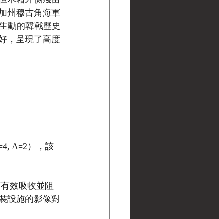
加州穆古角海軍
添了生動的韓戰歷史
好，呈現了高度
, A=2），該
，可有效吸收並阻
裝設施的影像對