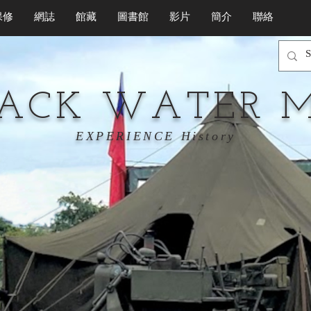
保修
網誌
館藏
圖書館
影片
簡介
聯絡
LACK WATER 
EXPERIENCE History