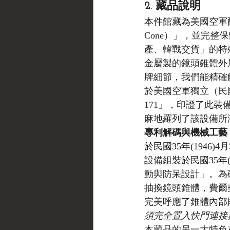
2. 藏品說明
本件館藏為美國空軍配發
Cone）」，並完
產、韓戰交貨」的特
金屬製的鏡頭錐體外
牌細節，我們能精確
於美國空軍獨立（民國36
171」，印證了此裝
麻地羅列了該設備所涵
專利解碼與機械工藝
於民國35年(194
設備組裝於民國35年
動與防呆設計」。為
抽換鏡頭錐體，費爾
完美呼應了錐體內部
須完全置入快門連接
本藏品的另一大特色