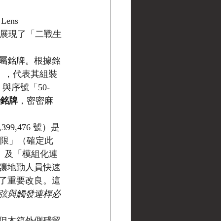
ns 
美展現了「二戰生
屬銘牌。根據銘
F.」，代表其組裝
」與序號「50-
銘牌
，密密麻
9,476 號）是
下限」（確定此
構」及「模組化連
讓地勤人員快速
了重要改良。這
弦與觸發連桿必
但木箱外側殘留