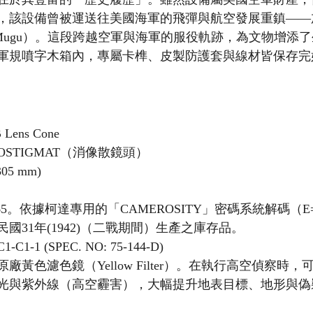
，該設備曾被運送往美國海軍的飛彈與航空發展重鎮——
int Mugu）。這段跨越空軍與海軍的服役軌跡，為文物增
軍規噴字木箱內，專屬卡榫、皮製防護套與線材皆保存完
 Lens Cone
OSTIGMAT（消像散鏡頭）
05 mm)
65。依據柯達專用的「CAMEROSITY」密碼系統解碼（E=4
國31年(1942)（二戰期間）生產之庫存品。
1-C1-1 (SPEC. NO: 75-144-D)
廠黃色濾色鏡（Yellow Filter）。在執行高空偵察時
光與紫外線（高空霾害），大幅提升地表目標、地形與偽