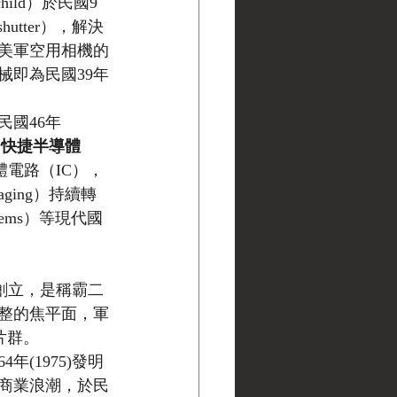
hild）於民國9
hutter），解決
美軍空用相機的
械即為民國39年
國46年
了
快捷半導體
電路（IC），
ging）持續轉
ems）等現代國
88)創立，是稱霸二
整的焦平面，軍
片群。
(1975)發明
商業浪潮，於民