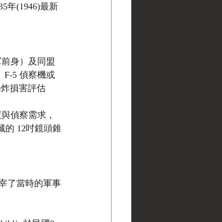
(1946)最新
軍前身）及同盟
-5 偵察機或 
轟炸損害評估
度與偵察需求，
的 12吋鏡頭錐
宰了當時的軍事