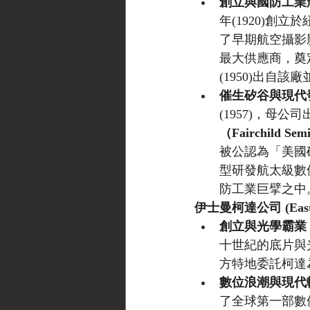
創立與國防工業
年(1920)創立於
了早期航空攝影
最大供應商，奠
(1950)出自
催生矽谷與現代
(1957)，母公司
（Fairchild 
被公認為「美國矽谷
型研發航太級數位
防工業巨擘之中
伊士曼柯達公司 (Eastma
創立與光學霸業
十世紀的底片與
方特地委託柯達為
數位浪潮與現代
了全球第一部數