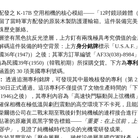
之 K-17B 空用相機的核心模組——「12吋鏡頭錐體（Le
整保留了當時軍方配發的原裝木製防護運輸箱。這件裝備完
殊歷史脈絡。
層塗有黑色抗反光塗層，上方釘有兩塊極具考究價值的金
解碼這件裝備的時空背景：上方
身分銘牌
標示「U.S.A.
年(1947)）之後；其軍方訂單編號「AF33(038)-8984
備為民國39年(1950)（韓戰初期）所採購交貨。下方為
專利
蓋的 30 項美國專利號碼。
：
 透過追溯專利銘牌，可發現其中最晚核發的專利（第 2,39
6)4月30日正式通過。這項專利不僅提供了文物生產時間的「
(1946)之後），其專利內容為「高速快門驅動與上弦機
確保相機在極低溫與劇烈震動的高空環境下不卡死，且能
柴爾德公司在二戰末期至戰後針對純機械的連桿接合進行
貼著的原廠黃底黑字警告標籤——
「重要：在上弦前，上
器中」
，見證了純機械時代頂尖的光機電研發成果。
在於其豐富的「歷史履歷」。雖然設備屬美國空軍財產，