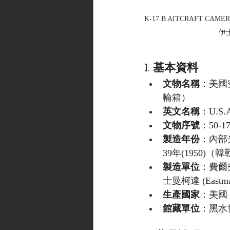
K-17 B AITCRAFT CAMERA 
伊士
1. 基本資料
文物名稱
：美國空
輸箱）
英文名稱
：U.S.A.
文物序號
：50-1
製造年份
：內部
39年(1950)（
製造單位
：費爾柴爾
士曼柯達 (Eastma
生產國家
：美國 (
館藏單位
：黑水博物