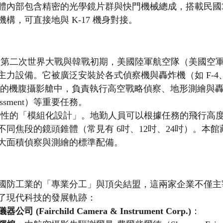
體內部包含精密的光學鏡片群與快門機械總成，搭載民國35年
構，可直接地與 K-17 機身對接。
相機是第二次世界大戰與韓戰初期，美國陸軍航空隊（美國空
力設備。它被廣泛安裝於各式偵察機與轟炸機（如 F-4、F
轟炸機）的機腹攝影艙中，負責執行高空戰略偵察、地形測繪與
ssessment）等重要任務。
具前瞻性的「模組化設計」。地勤人員可以根據任務的飛行高
同焦段的鏡頭錐體（常見有 6吋、12吋、24吋）。本館藏
大面積偵察與測繪的標準配備。
國防工業的「專業分工」與頂尖結盟，這兩家企業不僅主
了現代科技的發展軌跡：
Fairchild Camera & Instrument Corp.)
：