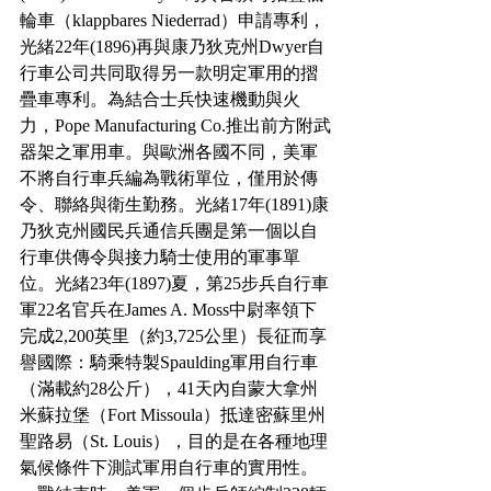
輪車（klappbares Niederrad）申請專利，
光緒22年(1896)再與康乃狄克州Dwyer自
行車公司共同取得另一款明定軍用的摺
疊車專利。為結合士兵快速機動與火
力，Pope Manufacturing Co.推出前方附武
器架之軍用車。與歐洲各國不同，美軍
不將自行車兵編為戰術單位，僅用於傳
令、聯絡與衛生勤務。光緒17年(1891)康
乃狄克州國民兵通信兵團是第一個以自
行車供傳令與接力騎士使用的軍事單
位。光緒23年(1897)夏，第25步兵自行車
軍22名官兵在James A. Moss中尉率領下
完成2,200英里（約3,725公里）長征而享
譽國際：騎乘特製Spaulding軍用自行車
（滿載約28公斤），41天內自蒙大拿州
米蘇拉堡（Fort Missoula）抵達密蘇里州
聖路易（St. Louis），目的是在各種地理
氣候條件下測試軍用自行車的實用性。