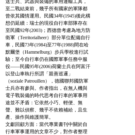
送士兵、武器與裝備的軍用運輸工具，
至二戰結束前，幾乎所有國家的軍隊都
曾依其國情運用。民國34年(1945)後此構
想仍延續：瑞士的現役自行車部隊存在
至民國92年(2003)；西德曾考慮為地方防
衛軍（Territorialheer）部分單位配備自行
車，民國73年(1984)至77年(1988)間在哈
默爾堡（Hammelburg）步兵學校進行試
驗；至今自行車仍在國際軍事任務中服
役——民國95年(2006)荷蘭士兵在阿富汗
以登山車執行所謂「親善巡邏」
（soziale Patrouillen），德國聯邦國防軍
士兵亦有參與。作者指出，在無人機與
電子戰裝備的時代思考自行車的軍事用
途並不矛盾：它依然小巧、輕便、無
聲、難以偵察、幾乎不依賴補給，且生
產、操作與維護簡單。
文獻回顧方面：當代專業書刊中關於自
行車軍事運用的文章不少，對作者整理