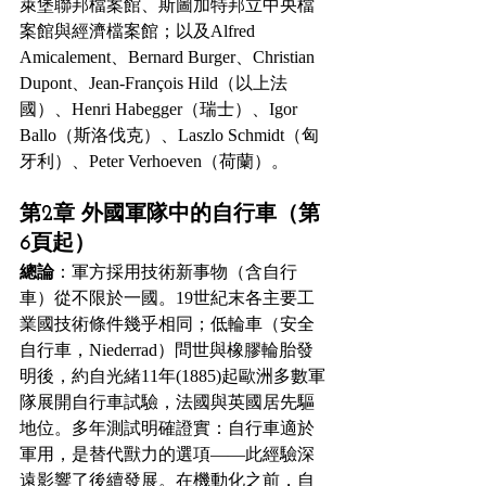
萊堡聯邦檔案館、斯圖加特邦立中央檔
案館與經濟檔案館；以及Alfred 
Amicalement、Bernard Burger、Christian 
Dupont、Jean-François Hild（以上法
國）、Henri Habegger（瑞士）、Igor 
Ballo（斯洛伐克）、Laszlo Schmidt（匈
牙利）、Peter Verhoeven（荷蘭）。
第2章 外國軍隊中的自行車（第
6頁起）
總論
：軍方採用技術新事物（含自行
車）從不限於一國。19世紀末各主要工
業國技術條件幾乎相同；低輪車（安全
自行車，Niederrad）問世與橡膠輪胎發
明後，約自光緒11年(1885)起歐洲多數軍
隊展開自行車試驗，法國與英國居先驅
地位。多年測試明確證實：自行車適於
軍用，是替代獸力的選項——此經驗深
遠影響了後續發展。在機動化之前，自