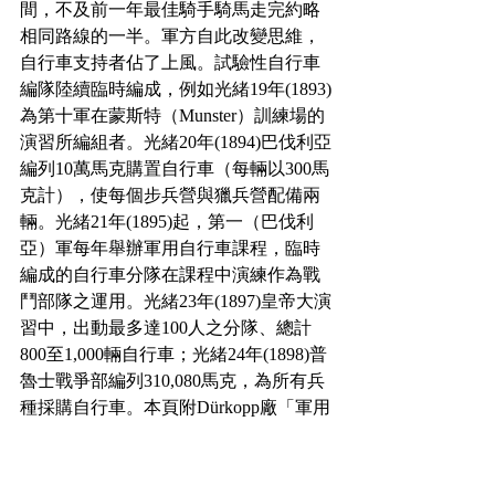
間，不及前一年最佳騎手騎馬走完約略
相同路線的一半。軍方自此改變思維，
自行車支持者佔了上風。試驗性自行車
編隊陸續臨時編成，例如光緒19年(1893)
為第十軍在蒙斯特（Munster）訓練場的
演習所編組者。光緒20年(1894)巴伐利亞
編列10萬馬克購置自行車（每輛以300馬
克計），使每個步兵營與獵兵營配備兩
輛。光緒21年(1895)起，第一（巴伐利
亞）軍每年舉辦軍用自行車課程，臨時
編成的自行車分隊在課程中演練作為戰
鬥部隊之運用。光緒23年(1897)皇帝大演
習中，出動最多達100人之分隊、總計
800至1,000輛自行車；光緒24年(1898)普
魯士戰爭部編列310,080馬克，為所有兵
種採購自行車。本頁附Dürkopp廠「軍用
自行車」（Armee-Fahrräder，Bielefelder 
Maschinenfabrik vorm. Dürkopp & Co.）及
英國Bayliss, Thomas & Co.（德奧總代理