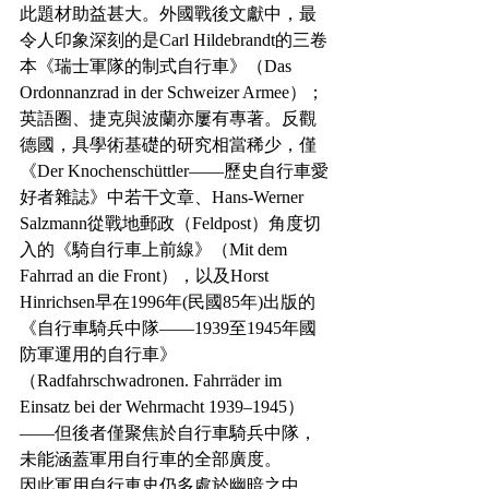
此題材助益甚大。外國戰後文獻中，最
令人印象深刻的是Carl Hildebrandt的三卷
本《瑞士軍隊的制式自行車》（Das 
Ordonnanzrad in der Schweizer Armee）；
英語圈、捷克與波蘭亦屢有專著。反觀
德國，具學術基礎的研究相當稀少，僅
《Der Knochenschüttler——歷史自行車愛
好者雜誌》中若干文章、Hans-Werner 
Salzmann從戰地郵政（Feldpost）角度切
入的《騎自行車上前線》（Mit dem 
Fahrrad an die Front），以及Horst 
Hinrichsen早在1996年(民國85年)出版的
《自行車騎兵中隊——1939至1945年國
防軍運用的自行車》
（Radfahrschwadronen. Fahrräder im 
Einsatz bei der Wehrmacht 1939–1945）
——但後者僅聚焦於自行車騎兵中隊，
未能涵蓋軍用自行車的全部廣度。
因此軍用自行車史仍多處於幽暗之中。