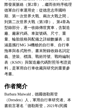
際發展脈絡（第2章），繼而依時序梳理
德軍自行車運用史：從德意志帝國時
期、第一次世界大戰、兩次大戰之間，
到第二次世界大戰（第3章）。第4章為
型錄部分，逐一收錄傳世實車，含製造
廠、廠家代碼、車架號碼、尺寸、重
量、輪胎規格與配備之詳細數據表，並
涵蓋攜行MG 34機槍的自行車、自行車
拖車與各式附件。書末附錄收錄名詞定
義、塗裝、標識、戰術符號、戰時編制
表（KStN）與製造廠代碼對照等考證資
料，是軍用自行車收藏與研究的重要參
考書。
作者簡介
Barbara Maiwald，德國德勒斯登
（Dresden）人，軍用自行車研究者。本
書前言署名「德勒斯登，2021年(民國