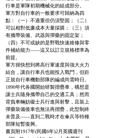
行車是軍隊初期機械化的組成部分。
軍方對自行車的一般要求可歸納為四
點：（一）不過重但仍須堅固；（二）
可以相對低廉成本大量採購；（三）須
有攜帶裝備、武器與彈藥的固定架；
（四）不可或缺的是野戰快速維修與零
件補給能力——這又以訂立規格標準為
前提。
軍方很快想到將高行軍速度與強大火力
結合，讓自行車兵也能投入戰鬥，但距
正規自行車機動部隊的編成尚需時日。
1890年代各國開始研製摺疊車，構想是
讓士兵隨身攜帶自己的交通工具；然而
背負車輛妨礙士兵行進與射擊，且裝上
彈藥裝備後車也無法再摺疊，此型制終
未普及——直到二戰時才在傘兵等特種
部隊短暫復興。
書頁附1917年(民國6年)2月英國週刊