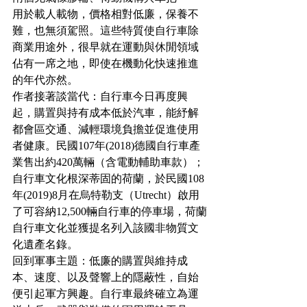
用於載人載物，價格相對低廉，保養不
難，也無須駕照。這些特質使自行車除
商業用途外，很早就在運動與休閒領域
佔有一席之地，即使在機動化快速推進
的年代亦然。
作者接著談當代：自行車今日再度興
起，購置與持有成本低於汽車，能紓解
都會區交通、減輕環境負擔並促進使用
者健康。民國107年(2018)德國自行車產
業售出約420萬輛（含電動輔助車款）；
自行車文化根深蒂固的荷蘭，於民國108
年(2019)8月在烏特勒支（Utrecht）啟用
了可容納12,500輛自行車的停車場，荷蘭
自行車文化並獲提名列入該國非物質文
化遺產名錄。
回到軍事主題：低廉的購置與維持成
本、速度、以及聲響上的隱蔽性，自始
便引起軍方興趣。自行車最終確立為運