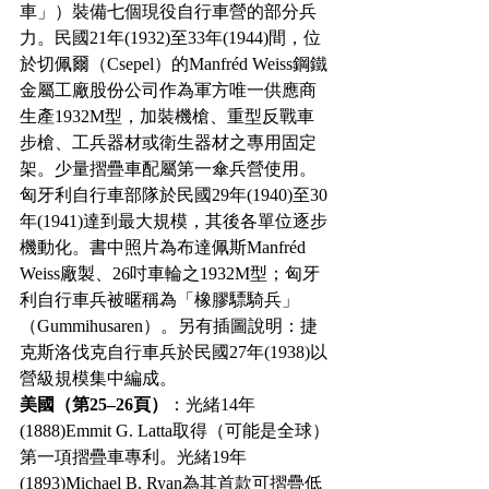
車」）裝備七個現役自行車營的部分兵
力。民國21年(1932)至33年(1944)間，位
於切佩爾（Csepel）的Manfréd Weiss鋼鐵
金屬工廠股份公司作為軍方唯一供應商
生產1932M型，加裝機槍、重型反戰車
步槍、工兵器材或衛生器材之專用固定
架。少量摺疊車配屬第一傘兵營使用。
匈牙利自行車部隊於民國29年(1940)至30
年(1941)達到最大規模，其後各單位逐步
機動化。書中照片為布達佩斯Manfréd 
Weiss廠製、26吋車輪之1932M型；匈牙
利自行車兵被暱稱為「橡膠驃騎兵」
（Gummihusaren）。另有插圖說明：捷
克斯洛伐克自行車兵於民國27年(1938)以
營級規模集中編成。
美國（第25–26頁）
：光緒14年
(1888)Emmit G. Latta取得（可能是全球）
第一項摺疊車專利。光緒19年
(1893)Michael B. Ryan為其首款可摺疊低