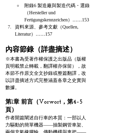
附錄6 製造廠與製造代碼・選錄
（Hersteller und 
Fertigungskennzeichen）……153
資料來源、參考文獻（Quellen, 
Literatur）……157
內容節錄（詳盡摘述）
※本書為受著作權保護之出版品（版權
頁明載禁止轉載，翻譯權亦保留），故
本節不作原文全文抄錄或整篇翻譯，改
以詳盡摘述方式完整涵蓋各章之史實與
數據。
第1章 前言（Vorwort，第4–5
頁）
作者開篇闡述自行車的本質：一部以人
力驅動的簡單機器——抽製鋼管車架、
兩個充氣橡膠輪、傳動機構與車把——