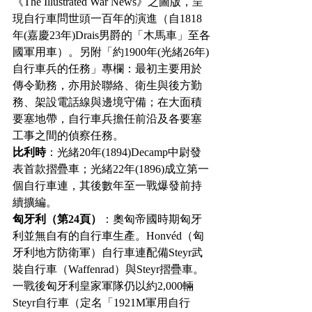
《The Illustrated War News》之圖版，呈
現自行車問世頭一百年的演進（自1818
年(嘉慶23年)Drais男爵的「木馬車」至各
國軍用車）。另附「約1900年(光緒26年)
自行車兵的任務」專欄：最初主要用於
傳令勤務，亦用於聯絡、衛生與後方勤
務、架設電話線與邊境守備；在大面積
要塞地帶，自行車兵擔任前沿及各要塞
工事之間的偵察任務。
比利時
：光緒20年(1894)Decamp中尉發
表首款摺疊車；光緒22年(1896)成立第一
個自行車連，其後數年至一戰爆發前持
續擴編。
匈牙利（第24頁）
：奧匈帝國時期匈牙
利並無自有的自行車生產。Honvéd（匈
牙利地方防衛軍）自行車連配備Steyr武
裝自行車（Waffenrad）與Steyr摺疊車。
一戰後匈牙利皇家軍隊仍以約2,000輛
Steyr自行車（定名「1921M軍用自行