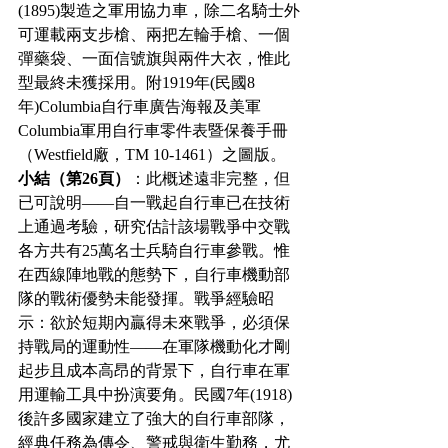
(1895)製造之軍用協力車，除二名騎士外
可運載兩支步槍、兩把左輪手槍、一個
彈藥袋、一面信號旗與兩件大衣，惟此
型最終未獲採用。附1919年(民國8
年)Columbia自行車廣告海報及美軍
Columbia軍用自行車零件表暨保養手冊
（Westfield廠，TM 10-1461）之圖版。
小結（第26頁）
：此概述遠非完整，但
已可說明——自一戰起自行車已在技術
上通過考驗，研究估計該場戰爭中交戰
各方共有25萬名士兵騎自行車參戰。惟
在西線陣地戰的態勢下，自行車機動部
隊的戰術優勢未能發揮。戰爭經驗昭
示：欲於短期內贏得未來戰爭，必須保
持戰局的運動性——在軍隊機動化才剛
起步且成本高昂的背景下，自行車在軍
用運輸工具中扮演要角。民國7年(1918)
後許多國家建立了強大的自行車部隊，
經典任務為傳令、警戒與衛生勤務，尤