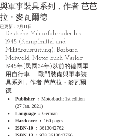
與軍事裝具系列，作者 芭芭
拉・麥瓦爾德
已更新：
7月11日
Deutsche Militärfahrräder bis 
1945 (Kampfmittel und 
Militärausrüstung), Barbara 
Maiwald, Motor buch Verlag
1945年(民國34年)以前的德國軍
用自行車——戰鬥裝備與軍事裝
具系列，作者 芭芭拉・麥瓦爾
德
Publisher ‏ : ‎ 
Motorbuch; 1st edition 
(27 Jan. 2021)
Language ‏ : ‎ 
German
Hardcover ‏ : ‎ 
160 pages
ISBN-10 ‏ : ‎ 
3613042762
ISBN-13 ‏ : ‎ 
978-3613042766