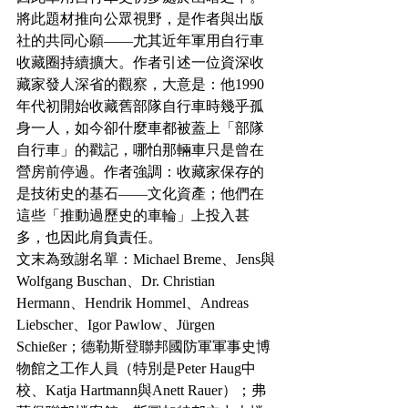
將此題材推向公眾視野，是作者與出版
社的共同心願——尤其近年軍用自行車
收藏圈持續擴大。作者引述一位資深收
藏家發人深省的觀察，大意是：他1990
年代初開始收藏舊部隊自行車時幾乎孤
身一人，如今卻什麼車都被蓋上「部隊
自行車」的戳記，哪怕那輛車只是曾在
營房前停過。作者強調：收藏家保存的
是技術史的基石——文化資產；他們在
這些「推動過歷史的車輪」上投入甚
多，也因此肩負責任。
文末為致謝名單：Michael Breme、Jens與
Wolfgang Buschan、Dr. Christian 
Hermann、Hendrik Hommel、Andreas 
Liebscher、Igor Pawlow、Jürgen 
Schießer；德勒斯登聯邦國防軍軍事史博
物館之工作人員（特別是Peter Haug中
校、Katja Hartmann與Anett Rauer）；弗