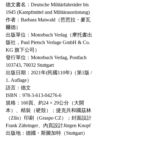
德文書名：Deutsche Militärfahrräder bis 
1945 (Kampfmittel und Militärausrüstung)
作者：Barbara Maiwald（芭芭拉・麥瓦
爾德）
出版單位：Motorbuch Verlag（摩托書出
版社，Paul Pietsch Verlage GmbH & Co. 
KG 旗下公司）
發行單位：Motorbuch Verlag, Postfach 
103743, 70032 Stuttgart
出版日期：2021年(民國110年)（第1版 / 
1. Auflage）
語言：德文
ISBN：978-3-613-04276-6
規格：160頁、約24 × 29公分（大開
本）、精裝（硬殼）；捷克共和國茲林
（Zlín）印刷（Graspo CZ）；封面設計
Frank Zähringer、內頁設計Jürgen Knopf
出版地：德國・斯圖加特（Stuttgart）