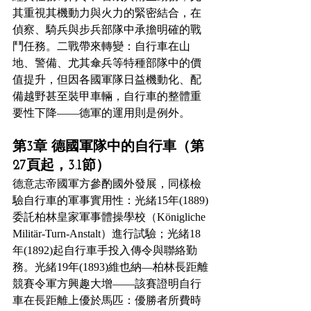
其重視其機動力與火力的緊密結合，在
偵察、騎兵與步兵部隊中承擔明確的戰
鬥任務。二戰帶來轉變：自行車在山
地、警備、尤其傘兵等特種部隊中的價
值提升，但因各國軍隊日益機動化、配
備越野甚至裝甲車輛，自行車的整體重
要性下降——德軍的運用則是例外。
第3章 德國軍隊中的自行車（第
27頁起，3.1節）
德意志帝國軍方參酌國外發展，同樣檢
驗自行車的軍事實用性：光緒15年(1889)
委託柏林皇家軍事體操學校（Königliche 
Militär-Turn-Anstalt）進行試驗；光緒18
年(1892)起自行車手投入傳令與聯絡勤
務。光緒19年(1893)維也納—柏林長距離
競賽令軍方興趣大增——該賽證明自行
車在長距離上優於馬匹：優勝者所費時