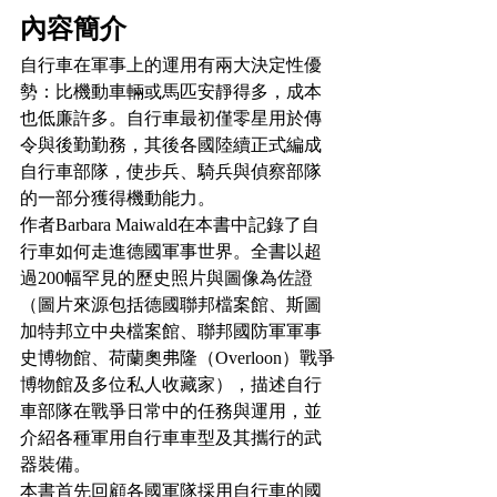
內容簡介
自行車在軍事上的運用有兩大決定性優
勢：比機動車輛或馬匹安靜得多，成本
也低廉許多。自行車最初僅零星用於傳
令與後勤勤務，其後各國陸續正式編成
自行車部隊，使步兵、騎兵與偵察部隊
的一部分獲得機動能力。
作者Barbara Maiwald在本書中記錄了自
行車如何走進德國軍事世界。全書以超
過200幅罕見的歷史照片與圖像為佐證
（圖片來源包括德國聯邦檔案館、斯圖
加特邦立中央檔案館、聯邦國防軍軍事
史博物館、荷蘭奧弗隆（Overloon）戰爭
博物館及多位私人收藏家），描述自行
車部隊在戰爭日常中的任務與運用，並
介紹各種軍用自行車車型及其攜行的武
器裝備。
本書首先回顧各國軍隊採用自行車的國