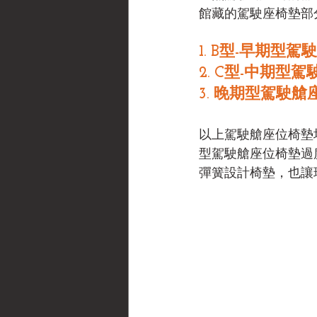
館藏的駕駛座椅墊部
1. B型-早期型
2. C型-中期型
3. 晚期型駕駛艙
以上駕駛艙座位椅墊均
型駕駛艙座位椅墊過
彈簧設計椅墊，也讓