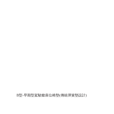
B型-早期型駕駛艙座位椅墊(傳統彈簧墊設計)