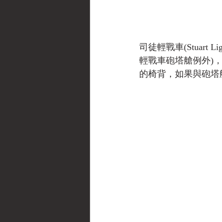
司徒輕戰車(Stuart
輕戰車砲塔艙例外)
的椅背，如果與砲塔