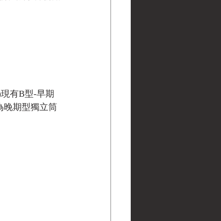
現有B型-早期
為晚期型獨立筒