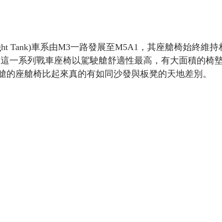
 Light Tank)車系由M3一路發展至M5A1，其座艙椅始終維
，這一系列戰車座椅以駕駛艙舒適性最高，有大面積的椅
艙的座艙椅比起來真的有如同沙發與板凳的天地差別。