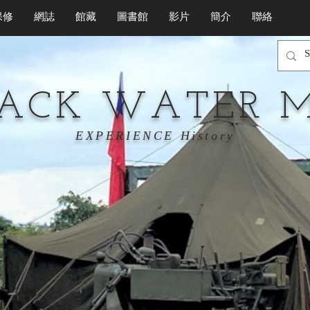
保修
網誌
館藏
圖書館
影片
簡介
聯絡
LACK WATER 
EXPERIENCE History