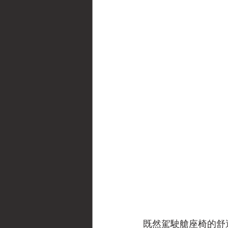
既然駕駛艙座椅的舒