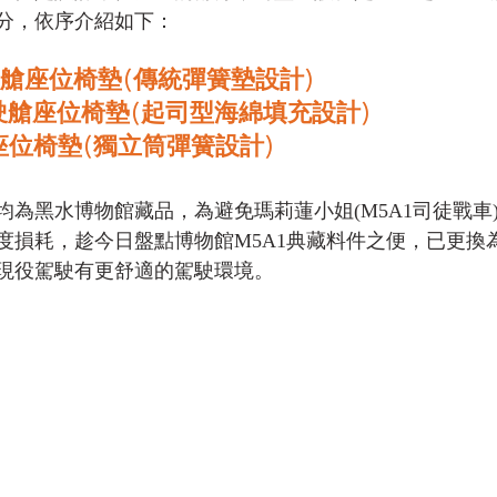
分，依序介紹如下： 
駕駛艙座位椅墊(傳統彈簧墊設計) 
駕駛艙座位椅墊(起司型海綿填充設計) 
座位椅墊(獨立筒彈簧設計) 
為黑水博物館藏品，為避免瑪莉蓮小姐(M5A1司徒戰車)
度損耗，趁今日盤點博物館M5A1典藏料件之便，已更換
現役駕駛有更舒適的駕駛環境。