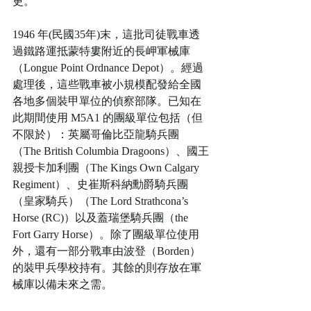
更。
1946 年(民國35年)末，這批司徒戰車透
過鐵路運抵蒙特婁附近的長岬軍械庫
（Longue Point Ordnance Depot）。經過
處理後，這些戰車被小規模配發給全國
各地多個裝甲單位的偵察部隊。已知在
此期間使用 M5A1 的團級單位包括（但
不限於）：英屬哥倫比亞龍騎兵團
（The British Columbia Dragoons）、國王
親授卡加利團（The Kings Own Calgary 
Regiment）、史崔斯科納勳爵騎兵團
（皇家騎兵）（The Lord Strathcona’s 
Horse (RC)）以及蓋瑞堡騎兵團（the 
Fort Garry Horse）。除了團級單位使用
外，還有一部分戰車由波登（Borden）
的裝甲兵學校持有。其餘的則存放在軍
械庫以備未來之需。