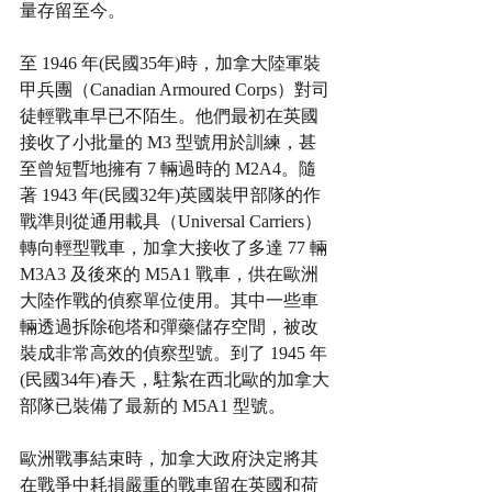
量存留至今。
至 1946 年(民國35年)時，加拿大陸軍裝
甲兵團（Canadian Armoured Corps）對司
徒輕戰車早已不陌生。他們最初在英國
接收了小批量的 M3 型號用於訓練，甚
至曾短暫地擁​​有 7 輛過時的 M2A4。隨
著 1943 年(民國32年)英國裝甲部隊的作
戰準則從通用載具（Universal Carriers）
轉向輕型戰車，加拿大接收了多達 77 輛 
M3A3 及後來的 M5A1 戰車，供在歐洲
大陸作戰的偵察單位使用。其中一些車
輛透過拆除砲塔和彈藥儲存空間，被改
裝成非常高效的偵察型號。到了 1945 年
(民國34年)春天，駐紮在西北歐的加拿大
部隊已裝備了最新的 M5A1 型號。
歐洲戰事結束時，加拿大政府決定將其
在戰爭中耗損嚴重的戰車留在英國和荷