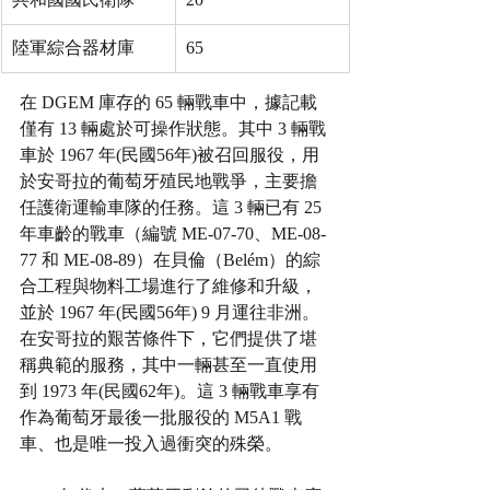
陸軍綜合器材庫
65
在 DGEM 庫存的 65 輛戰車中，據記載
僅有 13 輛處於可操作狀態。其中 3 輛戰
車於 1967 年(民國56年)被召回服役，用
於安哥拉的葡萄牙殖民地戰爭，主要擔
任護衛運輸車隊的任務。這 3 輛已有 25 
年車齡的戰車（編號 ME-07-70、ME-08-
77 和 ME-08-89）在貝倫（Belém）的綜
合工程與物料工場進行了維修和升級，
並於 1967 年(民國56年) 9 月運往非洲。
在安哥拉的艱苦條件下，它們提供了堪
稱典範的服務，其中一輛甚至一直使用
到 1973 年(民國62年)。這 3 輛戰車享有
作為葡萄牙最後一批服役的 M5A1 戰
車、也是唯一投入過衝突的殊榮。