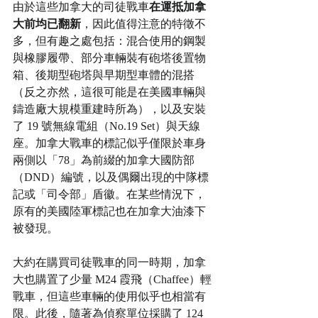
由於這些加拿大的司徒戰車
在運抵加拿
大前均已翻新
，因此值得注意的特徵不
多，但有趣之處包括：混合使用的鋼製
與橡膠履帶、部分車輛裝有砲塔後置物
箱、後期型砲塔與早期型車體的混搭
（反之亦然，這很可能是在美國車輛與
鑄造廠大規模重建時所為），以及安裝
了 19 號無線電組（No.19 Set）與天線
座。加拿大戰車的標記似乎僅限於車身
兩側以「78」為前綴的加拿大國防部
（DND）編號，以及偶爾出現的中隊標
記或「司令部」盾徽。在某些情況下，
原有的美國陸軍標記也在加拿大油漆下
被發現。
大約在購買司徒戰車的同一時期，加拿
大也購置了少量 M24 霞飛（Chaffee）輕
戰車，但這些車輛的使用似乎也相當有
限。此後，隨著為偵察單位採購了 124 