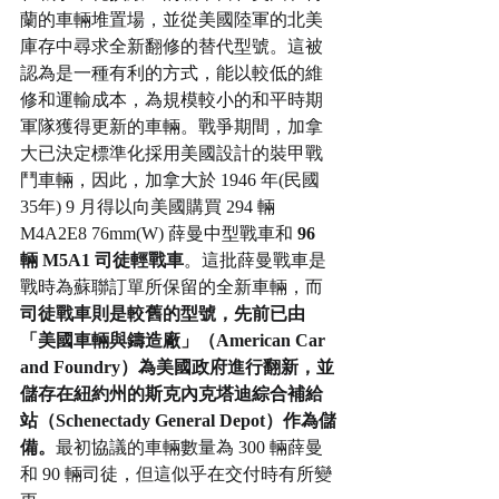
蘭的車輛堆置場，並從美國陸軍的北美
庫存中尋求全新翻修的替代型號。這被
認為是一種有利的方式，能以較低的維
修和運輸成本，為規模較小的和平時期
軍隊獲得更新的車輛。戰爭期間，加拿
大已決定標準化採用美國設計的裝甲戰
鬥車輛，因此，加拿大於 1946 年(民國
35年) 9 月得以向美國購買 294 輛 
M4A2E8 76mm(W) 薛曼中型戰車和
 96 
輛 M5A1 司徒輕戰車
。這批薛曼戰車是
戰時為蘇聯訂單所保留的全新車輛，而
司徒戰車則是較舊的型號，先前已由
「美國車輛與鑄造廠」（American Car 
and Foundry）為美國政府進行翻新，並
儲存在紐約州的斯克內克塔迪綜合補給
站（Schenectady General Depot）作為儲
備。
最初協議的車輛數量為 300 輛薛曼
和 90 輛司徒，但這似乎在交付時有所變