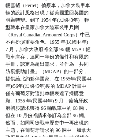
輛雪貂（Ferret）偵察車，加拿大裝甲車
輛的設計風格出現了從美國重回英國的
明顯轉變。到了 1954 年(民國43年)，輕
型戰車在皇家加拿大陸軍裝甲兵團
（Royal Canadian Armoured Corps）中已
不再扮演重要角色。1955 年(民國44年) 
7 月，加拿大政府將全部 96 輛 M5A1 輕
戰車庫存，連同一年份的備件和有限的
手冊，認定為超出需求，並作為「共同
防禦援助計畫」（MDAP）的一部分，
提供給北約夥伴國家。在 1955年(民國44
年)/56年(民國45年)度的 MDAP 計畫中，
僅有葡萄牙對這批車輛表達了採購意
願。1955 年(民國44年) 9 月，葡萄牙政
府初步請求獲得 96 輛戰車中的 68 輛，
但在 10 月份將請求修訂為全部 96 輛。
然而，如同司徒戰車歷史中一再出現的
主題，在葡萄牙請求的 96 輛中，加拿大