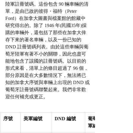
陸軍註冊號碼。這份包含 90 輛車輛的清
單，是由已故的彼得・福特（Peter 
Ford）在加拿大圖書與檔案館的館藏中
研究得出的。除了 1946 年(民國35年)採
購的車輛外，還包括了那些在加拿大倖
存下來的著名車輛，以及一份已知的 
DND 註冊號碼列表。由於這些車輛與葡
萄牙陸軍有著不小的關聯，因此也盡可
能地包含了該國的註冊號碼。以目前的
形式來看，清單上的條目超過了 96 個，
部分原因是在大多數情況下，無法將已
知的加拿大序號與車輛上出現的 DND 或
葡萄牙註冊號碼聯繫起來。我們非常歡
迎任何補充或更正。
序號
美軍編號
DND 編號
葡萄牙陸
軍編號