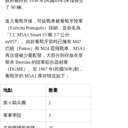
政府最終於 1956 年(民國45年)末僅移交
了 90 輛。
進入葡萄牙後，司徒戰車被葡萄牙陸軍
（Exército Português）採納，並命名為
「CC M5A1 Stuart 15 噸 3.7 公分 
m/957」。由於葡萄牙當時已擁有 M47 
巴頓（Patton）和 M24 霞飛戰車，M5A1 
再次僅被少量配發，大部分則存放在里
斯本 Bierolas 的陸軍綜合器材庫
（DGME）。至 1967 年(民國56年)初，
葡萄牙的 M5A1 庫存情況如下：
地點
數量
第 6 騎兵團
2
軍事學院
3
共和國國民衛隊
20