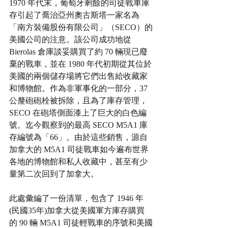
1970 年代末，葡萄牙剩餘的司徒戰車庫
存引起了喬治亞州奧古斯塔一家名為
「南方裝備股份有限公司」（SECO）的
美國公司的注意。該公司成功地從 
Bierolas 倉庫談妥購買了約 70 輛現已廢
棄的戰車，並在 1980 年代初期從其位於
美國的兩個儲存場將它們出售給收藏家
和博物館。作為非軍事化的一部分，37 
公釐砲砲栓被拆除，且為了庫存管理，
SECO 在砲塔側面漆上了巨大的白色編
號。迄今觀察到的最高 SECO M5A1 庫
存編號為「66」。由於這些銷售，源自
加拿大的 M5A1 司徒戰車如今遍布世界
各地的博物館和私人收藏中，甚至有少
量第二次回到了加拿大。
此處彙編了一份清單，包含了 1946 年
(民國35年)加拿大從美國軍方庫存購買
的 90 輛 M5A1 司徒輕戰車的序號和美國