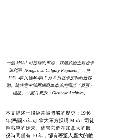
一個 M5A1 司徒輕戰車排，隸屬於國王親授卡
加利團（Kings own Calgary Regiment），於 
1951 年(民國40年) 5 月 8 日在卡加利附近移
動。請注意中間兩輛戰車車首的團部「菱形」
標誌。（圖片來源：Glenbow Archives）
本文描述一段經常被忽略的歷史：1946 
年(民國35年)加拿大軍方採購 M5A1 司徒
輕戰車的始末。儘管它們在加拿大的服
役時間僅有 10 年，卻有著驚人龐大的數