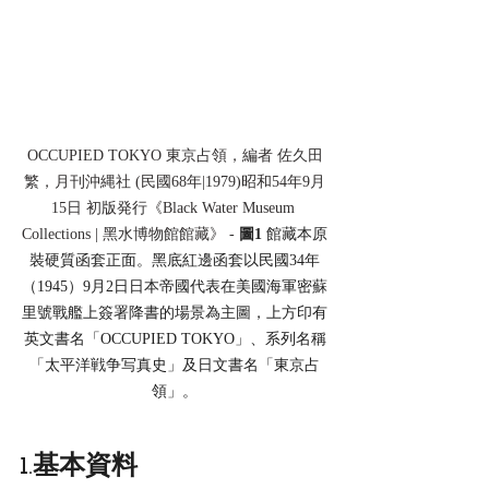
OCCUPIED TOKYO 東京占領，編者 佐久田
繁，月刊沖縄社 (民國68年|1979)昭和54年9月
15日 初版発行《Black Water Museum 
Collections | 黑水博物館館藏》 - 
圖1
 館藏本原
裝硬質函套正面。黑底紅邊函套以民國34年
（1945）9月2日日本帝國代表在美國海軍密蘇
里號戰艦上簽署降書的場景為主圖，上方印有
英文書名「OCCUPIED TOKYO」、系列名稱
「太平洋戦争写真史」及日文書名「東京占
領」。
1.基本資料