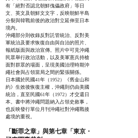
有「絕對否認北朝鮮傀儡政府」等日
文、英文及朝鮮文文字，反映朝鮮半島
分裂與韓戰前後的政治對立延伸至日本
境內。
沖繩部分則收錄反對託管統治、反對美
軍統治及要求恢復自由與自治的照片、
報紙版面與政治宣傳。照片中可見沖繩
民眾舉行政治活動，以及美軍憲兵持槍
面對群眾的場面，呈現美國治理時期沖
繩社會與占領當局之間的緊張關係。
日本國於民國41年（1952）《舊金山和
約》生效後恢復主權，沖繩則仍由美國
統治，直至民國61年（1972）才交還日
本。書中將沖繩問題納入占領史敘事，
也反映發行單位月刊沖繩社對沖繩戰後
處境的重視。
「斷罪之章」與第七章「東京・