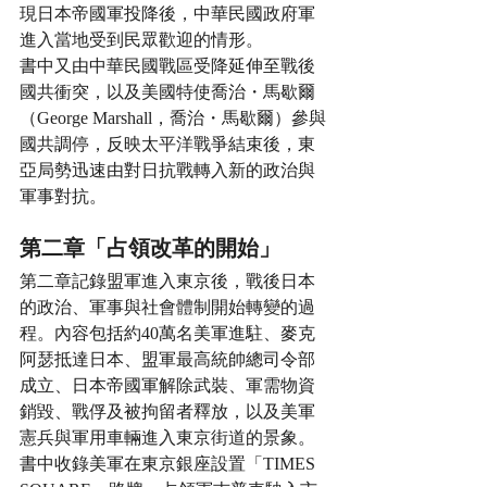
現日本帝國軍投降後，中華民國政府軍
進入當地受到民眾歡迎的情形。
書中又由中華民國戰區受降延伸至戰後
國共衝突，以及美國特使喬治・馬歇爾
（George Marshall，喬治・馬歇爾）參與
國共調停，反映太平洋戰爭結束後，東
亞局勢迅速由對日抗戰轉入新的政治與
軍事對抗。
第二章「占領改革的開始」
第二章記錄盟軍進入東京後，戰後日本
的政治、軍事與社會體制開始轉變的過
程。內容包括約40萬名美軍進駐、麥克
阿瑟抵達日本、盟軍最高統帥總司令部
成立、日本帝國軍解除武裝、軍需物資
銷毀、戰俘及被拘留者釋放，以及美軍
憲兵與軍用車輛進入東京街道的景象。
書中收錄美軍在東京銀座設置「TIMES 