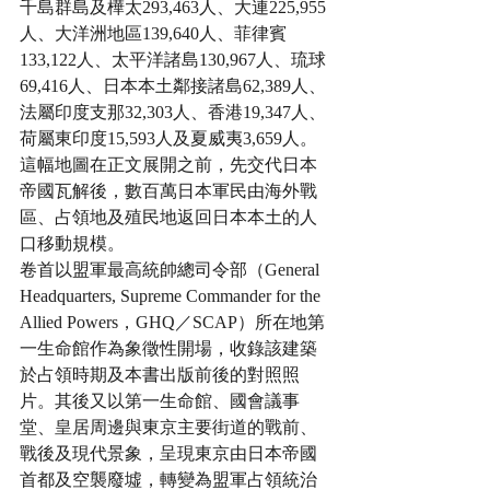
千島群島及樺太293,463人、大連225,955
人、大洋洲地區139,640人、菲律賓
133,122人、太平洋諸島130,967人、琉球
69,416人、日本本土鄰接諸島62,389人、
法屬印度支那32,303人、香港19,347人、
荷屬東印度15,593人及夏威夷3,659人。
這幅地圖在正文展開之前，先交代日本
帝國瓦解後，數百萬日本軍民由海外戰
區、占領地及殖民地返回日本本土的人
口移動規模。
卷首以盟軍最高統帥總司令部（General 
Headquarters, Supreme Commander for the 
Allied Powers，GHQ／SCAP）所在地第
一生命館作為象徵性開場，收錄該建築
於占領時期及本書出版前後的對照照
片。其後又以第一生命館、國會議事
堂、皇居周邊與東京主要街道的戰前、
戰後及現代景象，呈現東京由日本帝國
首都及空襲廢墟，轉變為盟軍占領統治