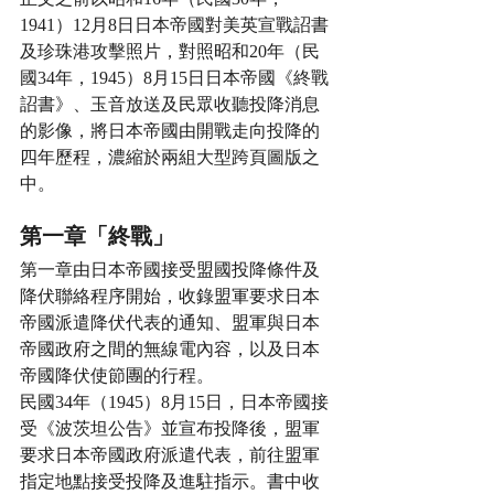
1941）12月8日日本帝國對美英宣戰詔書
及珍珠港攻擊照片，對照昭和20年（民
國34年，1945）8月15日日本帝國《終戰
詔書》、玉音放送及民眾收聽投降消息
的影像，將日本帝國由開戰走向投降的
四年歷程，濃縮於兩組大型跨頁圖版之
中。
第一章「終戰」
第一章由日本帝國接受盟國投降條件及
降伏聯絡程序開始，收錄盟軍要求日本
帝國派遣降伏代表的通知、盟軍與日本
帝國政府之間的無線電內容，以及日本
帝國降伏使節團的行程。
民國34年（1945）8月15日，日本帝國接
受《波茨坦公告》並宣布投降後，盟軍
要求日本帝國政府派遣代表，前往盟軍
指定地點接受投降及進駐指示。書中收