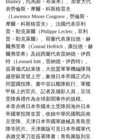
Blamey，托馬斯・布萊米）、加拿大代
表勞倫斯・摩爾・科斯格雷夫
（Lawrence Moore Cosgrave，勞倫斯・
摩爾・科斯格雷夫）、法國代表菲利
普・勒克萊爾（Philippe Leclerc，菲利
普・勒克萊爾）、荷蘭代表康拉德・赫
爾弗里希（Conrad Helfrich，康拉德・赫
爾弗里希）及紐西蘭代表雷納德・伊西
特（Leonard Isitt，雷納德・伊西特）。
簽署儀式結束後，大批盟軍軍機編隊飛
越密蘇里號上空，象徵日本帝國正式向
同盟國投降。書中並以艦隊航行、軍艦
甲板上的官兵、記者及攝影人員，呈現
受降典禮作為全球新聞事件的規模。
本章亦將日本帝國本土受降與海外日本
帝國軍投降並置，收錄中華民國戰區南
京受降、天津日本帝國軍繳械及青島受
降等照片。天津圖版可見日本帝國軍代
表繳交軍刀並簽署降書；青島圖版則呈