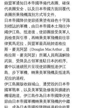
錄盟軍通知日本帝國準備代表團、確保
代表團安全，以及日本帝國方面回覆代
表團所乘飛機識別方式等文件。
日本帝國降伏使節搭乘塗有綠色十字識
別標誌的軍機，由日本帝國本土飛往沖
繩伊江島。抵達後，使節團接受美軍人
員檢查與引導，再轉乘美軍飛機前往菲
律賓馬尼拉，與盟軍最高統帥道格拉
斯・麥克阿瑟（Douglas MacArthur，道
格拉斯・麥克阿瑟）所屬人員商議解除
武裝、受降及占領軍進駐日本的程序。
書中以連續照片呈現使節團抵達伊江
島、步下軍機、轉乘美軍飛機及抵達馬
尼拉的過程。
伊江島圖版收錄城山、遭焚毀的日本帝
國軍戰車，以及美軍緊急修復與擴建的
機場跑道。伊江島作為日本帝國降伏使
節由日本帝國軍機轉乘美軍飛機的中繼
站，成為日本帝國投降聯絡過程中的重