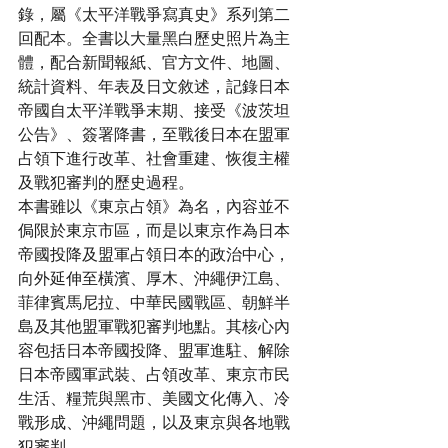
錄，屬《太平洋戰爭寫真史》系列第二
回配本。全書以大量黑白歷史照片為主
體，配合新聞報紙、官方文件、地圖、
統計資料、年表及日文敘述，記錄日本
帝國自太平洋戰爭末期、接受《波茨坦
公告》、簽署降書，至戰後日本在盟軍
占領下進行改革、社會重建、恢復主權
及戰犯審判的歷史過程。
本書雖以《東京占領》為名，內容並不
侷限於東京市區，而是以東京作為日本
帝國投降及盟軍占領日本的政治中心，
向外延伸至橫濱、厚木、沖繩伊江島、
菲律賓馬尼拉、中華民國戰區、朝鮮半
島及其他盟軍戰犯審判地點。其核心內
容包括日本帝國投降、盟軍進駐、解除
日本帝國軍武裝、占領改革、東京市民
生活、糧荒與黑市、美國文化傳入、冷
戰形成、沖繩問題，以及東京與各地戰
犯審判。