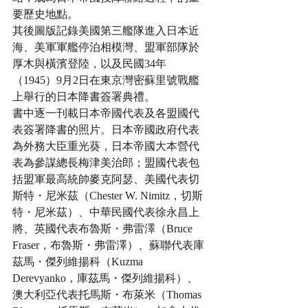
要歷史地點。
其後圖版記錄美國第三艦隊進入日本近
海、美軍軍艦停泊相模灣、盟軍部隊於
厚木與橫濱登陸，以及民國34年
（1945）9月2日在東京灣密蘇里號戰艦
上舉行的日本降書簽署典禮。
書中逐一刊載日本帝國代表及各盟國代
表簽署降書的照片。日本帝國政府代表
為外務大臣重光葵，日本帝國大本營代
表為參謀總長梅津美治郎；盟國代表包
括盟軍最高統帥麥克阿瑟、美國代表切
斯特・尼米茲（Chester W. Nimitz，切斯
特・尼米茲）、中華民國代表徐永昌上
將、英國代表布魯斯・弗雷澤（Bruce 
Fraser，布魯斯・弗雷澤）、蘇聯代表庫
茲馬・傑列維揚科（Kuzma 
Derevyanko，庫茲馬・傑列維揚科）、
澳大利亞代表托馬斯・布萊米（Thomas 