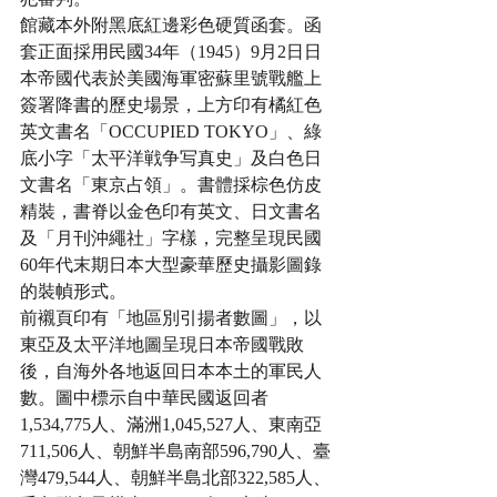
館藏本外附黑底紅邊彩色硬質函套。函
套正面採用民國34年（1945）9月2日日
本帝國代表於美國海軍密蘇里號戰艦上
簽署降書的歷史場景，上方印有橘紅色
英文書名「OCCUPIED TOKYO」、綠
底小字「太平洋戦争写真史」及白色日
文書名「東京占領」。書體採棕色仿皮
精裝，書脊以金色印有英文、日文書名
及「月刊沖繩社」字樣，完整呈現民國
60年代末期日本大型豪華歷史攝影圖錄
的裝幀形式。
前襯頁印有「地區別引揚者數圖」，以
東亞及太平洋地圖呈現日本帝國戰敗
後，自海外各地返回日本本土的軍民人
數。圖中標示自中華民國返回者
1,534,775人、滿洲1,045,527人、東南亞
711,506人、朝鮮半島南部596,790人、臺
灣479,544人、朝鮮半島北部322,585人、