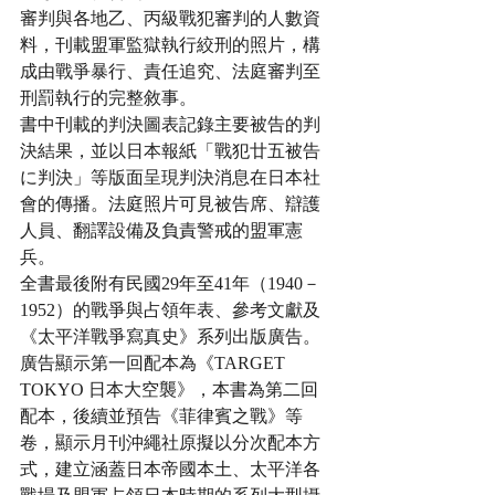
審判與各地乙、丙級戰犯審判的人數資
料，刊載盟軍監獄執行絞刑的照片，構
成由戰爭暴行、責任追究、法庭審判至
刑罰執行的完整敘事。
書中刊載的判決圖表記錄主要被告的判
決結果，並以日本報紙「戰犯廿五被告
に判決」等版面呈現判決消息在日本社
會的傳播。法庭照片可見被告席、辯護
人員、翻譯設備及負責警戒的盟軍憲
兵。
全書最後附有民國29年至41年（1940－
1952）的戰爭與占領年表、參考文獻及
《太平洋戰爭寫真史》系列出版廣告。
廣告顯示第一回配本為《TARGET 
TOKYO 日本大空襲》，本書為第二回
配本，後續並預告《菲律賓之戰》等
卷，顯示月刊沖繩社原擬以分次配本方
式，建立涵蓋日本帝國本土、太平洋各