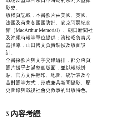
戰場及盟軍占領日本時期的系列大型攝
影史。
版權頁記載，本書照片由美國、英國、
法國及荷蘭各國國防部、麥克阿瑟紀念
館（MacArthur Memorial）、朝日新聞社
及沖繩時報等單位提供；濱松昭負責兵
器指導，山田博文負責裝幀及版面設
計。
全書採照片與文字交錯編排，部分跨頁
照片幾乎占滿整個版面，並以報紙拼
貼、官方文件翻印、地圖、統計表及今
昔對照等方式，形成兼具新聞攝影、歷
史圖錄與戰後社會史敘事的出版特色。
3.內容考證
本書雖以《東京占領》為名，內容並不
限於東京市區，而是以東京作為日本帝
國投降與盟軍占領日本的政治中心，敘