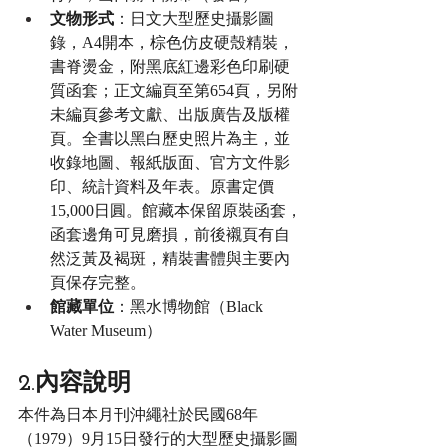
文物形式
：日文大型歷史攝影圖
錄，A4開本，棕色仿皮硬殼精裝，
書脊燙金，附黑底紅邊彩色印刷硬
質函套；正文編頁至第654頁，另附
未編頁參考文獻、出版廣告及版權
頁。全書以黑白歷史照片為主，並
收錄地圖、報紙版面、官方文件影
印、統計資料及年表。原書定價
15,000日圓。館藏本保留原裝函套，
函套邊角可見磨損，前後襯頁有自
然泛黃及褐斑，精裝書體與主要內
頁保存完整。
館藏單位
：黑水博物館（Black 
Water Museum）
2.內容說明
本件為日本月刊沖繩社於民國68年
（1979）9月15日發行的大型歷史攝影圖