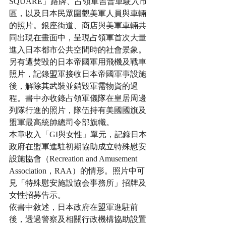
SQUARE」路牌、占領軍吉普車駛入市
區，以及日本民眾圍觀美軍人員與車輛
的照片。銀座街道、商店與美軍車輛共
同出現在畫面中，呈現占領軍首次大量
進入日本都市公共空間時的社會景象。
另有遭焚毀的日本帝國軍用飛機及戰車
照片，記錄盟軍接收日本帝國軍事設施
後，解除其武裝並銷毀軍需物資的過
程。書中亦收錄占領軍儀隊在皇居周邊
列隊行進的照片，隊伍持有美國國旗及
盟軍最高統帥總司令部旗幟。
本章收入「GI與女性」單元，記錄日本
政府在盟軍進駐初期協助成立特殊慰安
設施協會（Recreation and Amusement 
Association，RAA）的情形。照片中可
見「特殊慰安施設協会事務所」招牌及
女性招募告示。
依書中敘述，日本政府在盟軍進駐前
後，透過警察及相關行政機構協助設置