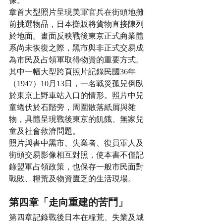
像。
章首大型照片呈現美軍官兵在街頭地攤
前挑選物品，日本攤販將貨物直接陳列
於地面。畫面反映戰後東京正式商業體
系尚未恢復之際，黑市與非正式交易成
為市民及占領軍取得物資的重要方式。
其中一幅大型跨頁照片記錄民國36年
（1947）10月13日，一名戰災孤兒倒臥
於東京上野車站入口的情形。照片中兒
童蜷伏於石階旁，周圍散落紙屑與雜
物，具體呈現戰後東京的飢餓、無家兒
童及社會救濟問題。
照片與書中黑市、失業者、復員軍人及
街頭交易影像相互對照，使本書不僅記
錄盟軍占領政策，也保存一般市民面對
戰敗、糧荒及物資匱乏的生活現場。
第四章「走向重建的苦鬥」
第四章記錄戰後日本在糧荒、失業及城