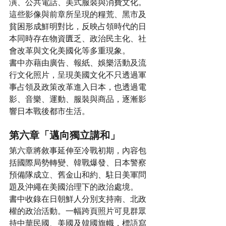
演、公共電話、美式服裝與消費文化。
這些影像與前章所呈現的糧荒、黑市及
貧困形成鮮明對比，反映占領時代的日
本同時存在物資匱乏、政治民主化、社
會改革與文化美國化等多重現象。
書中亦藉由廣告、報紙、娛樂活動及流
行文化照片，呈現美國文化不只透過軍
事占領及政策改革進入日本，也透過電
影、音樂、運動、服裝與商品，逐漸影
響日本戰後都市生活。
第六章「邁向獨立講和」
第六章將敘事延伸至冷戰初期，內容包
括國際局勢轉變、韓戰爆發、日本警察
預備隊成立、舊金山和約、駐日美軍問
題及沖繩在美國治理下的政治處境。
書中收錄在日朝鮮人分別支持南、北政
權的政治活動。一幅跨頁照片可見群眾
持中華民國、美國及韓國旗幟，標語寫