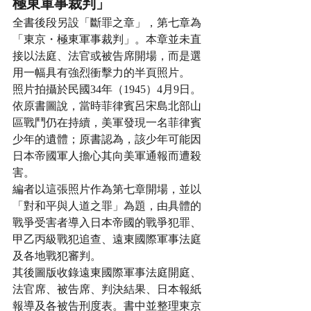
極東軍事裁判」
全書後段另設「斷罪之章」，第七章為
「東京・極東軍事裁判」。本章並未直
接以法庭、法官或被告席開場，而是選
用一幅具有強烈衝擊力的半頁照片。
照片拍攝於民國34年（1945）4月9日。
依原書圖說，當時菲律賓呂宋島北部山
區戰鬥仍在持續，美軍發現一名菲律賓
少年的遺體；原書認為，該少年可能因
日本帝國軍人擔心其向美軍通報而遭殺
害。
編者以這張照片作為第七章開場，並以
「對和平與人道之罪」為題，由具體的
戰爭受害者導入日本帝國的戰爭犯罪、
甲乙丙級戰犯追查、遠東國際軍事法庭
及各地戰犯審判。
其後圖版收錄遠東國際軍事法庭開庭、
法官席、被告席、判決結果、日本報紙
報導及各被告刑度表。書中並整理東京