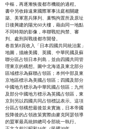
中樞，再逐漸恢復都市機能的過程。
書中另收錄遠東國際軍事法庭相關建
築、美軍憲兵隊列、巢鴨拘置所及原址
日後興建的陽光60大樓，藉由同一地點
不同時期的影像，串聯戰犯拘禁、審
判、處刑與戰後都市開發。
卷首第8頁收入「日本四國共同統治案」
地圖，描繪美國、英國、中華民國及蘇
聯分區占領日本列島，並由四國共同管
理東京的構想。圖中北海道及東北部分
區域標示為蘇聯占領區；本州中部及東
京地區標示為美國占領區；四國及部分
中國地方標示為中華民國占領區；九州
及部分中國地方標示為英國占領區，東
京則另以四國共同占領標誌表示。這項
分區占領構想最後並未實施，日本帝國
投降後的占領政策實際由麥克阿瑟領導
的盟軍最高統帥總司令部統一執行。
正文之前以昭和16年（民國30年，