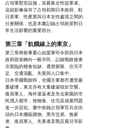
占領軍慰安設施，並募集女性從業者。
這組影像保存了占領初期日本政府、駐
日美軍、性產業與日本女性處境之間的
社會關係，也是本書記錄占領政策對日
常生活影響的重要部分。
第三章「飢餓線上的東京」
第三章將敘事重心由盟軍司令部與日本
政府政策轉向一般市民，記錄戰敗後東
京面臨的糧食短缺、通貨膨脹、住宅不
足、交通混亂、失業與人口集中。
日本帝國戰敗時，全國主要都市遭受嚴
重破壞，東京亦有大量建築毀於空襲。
復員軍人、海外遣返者及失去家園的市
民湧入都市，使糧食、住宅及就業問題
進一步惡化。書中收錄占領軍官兵在街
頭向日本攤販購物、黑市交易、無家
者、復員軍人、失業者及戰災孤兒等影