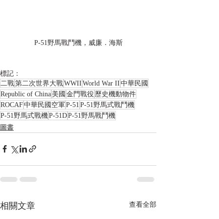
P-51野馬戰鬥機，威廉．海斯
標記：
二戰
第二次世界大戰
WWII
World War II
中華民國
Republic of China
美國
金門戰役
歷史機動物件
ROCAF
中華民國空軍
P-51
P-51野馬式戰鬥機
P-51野馬式戰機
P-51D
P-51野馬戰鬥機
圖書
相關文章
查看全部