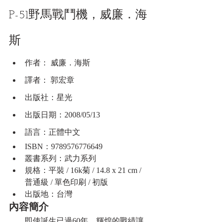
P-51野馬戰鬥機，威廉．海
斯
作者： 威廉．海斯
譯者： 郭宏章
出版社：星光
出版日期：2008/05/13
語言：正體中文
ISBN：9789576776649
叢書系列：武力系列
規格：平裝 / 16k菊 / 14.8 x 21 cm / 
普通級 / 單色印刷 / 初版
出版地：台灣
內容簡介
　　即使誕生已過60年，輝煌的戰績讓