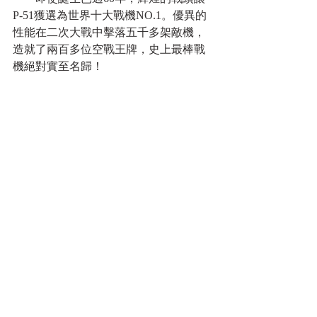
P-51獲選為世界十大戰機NO.1。優異的
性能在二次大戰中擊落五千多架敵機，
造就了兩百多位空戰王牌，史上最棒戰
機絕對實至名歸！