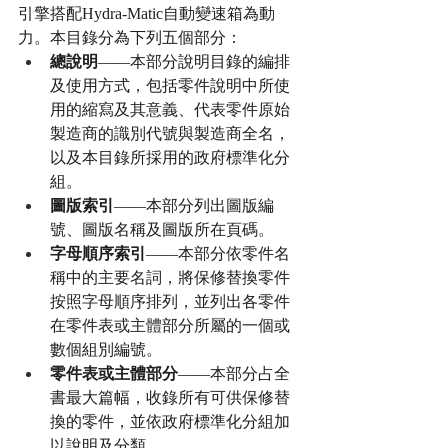
引擎搭配Hydra-Matic自動變速箱為動
力。本目錄分為下列五個部分：
總說明
——本部分說明目錄的編排
及使用方式，包括零件說明中所使
用的縮寫及其意義、代表零件原始
製造商的識別代號與製造商全名，
以及本目錄所採用的政府標準化分
組。
圖版索引
——本部分列出圖版編
號、圖版名稱及圖版所在頁碼。
字母順序索引
——本部分依零件名
稱中的主要名詞，將保修替換零件
按照字母順序排列，並列出各零件
在零件表或主體部分所屬的一個或
數個組別編號。
零件表或主體部分
——本部分占全
書最大篇幅，收錄所有可供保修替
換的零件，並依政府標準化分組加
以說明及分類。