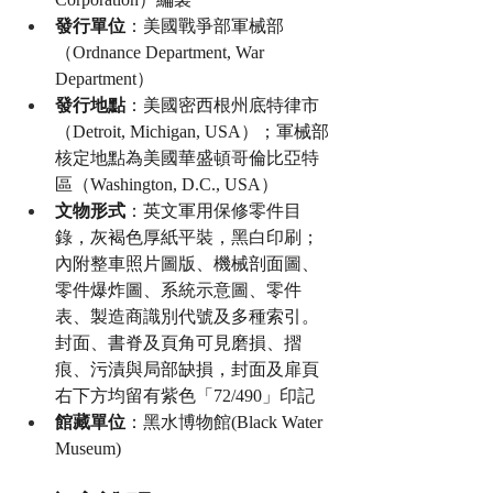
發行單位
：美國戰爭部軍械部
（Ordnance Department, War 
Department）
發行地點
：美國密西根州底特律市
（Detroit, Michigan, USA）；軍械部
核定地點為美國華盛頓哥倫比亞特
區（Washington, D.C., USA）
文物形式
：英文軍用保修零件目
錄，灰褐色厚紙平裝，黑白印刷；
內附整車照片圖版、機械剖面圖、
零件爆炸圖、系統示意圖、零件
表、製造商識別代號及多種索引。
封面、書脊及頁角可見磨損、摺
痕、污漬與局部缺損，封面及扉頁
右下方均留有紫色「72/490」印記
館藏單位
：黑水博物館(Black Water 
Museum)