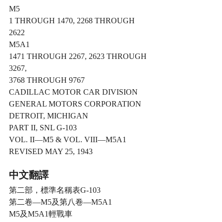
M5
1 THROUGH 1470, 2268 THROUGH 
2622
M5A1
1471 THROUGH 2267, 2623 THROUGH 
3267,
3768 THROUGH 9767
CADILLAC MOTOR CAR DIVISION
GENERAL MOTORS CORPORATION
DETROIT, MICHIGAN
PART II, SNL G-103
VOL. II—M5 & VOL. VIII—M5A1
REVISED MAY 25, 1943
中文翻譯
第二部，標準名稱表G-103
第二卷—M5及第八卷—M5A1
M5及M5A1輕戰車