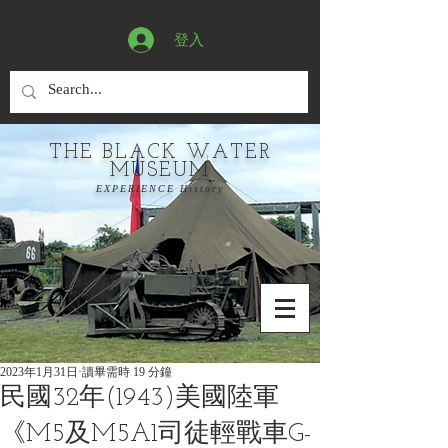
登入
THE BLACK WATER
MUSEUM
EXPERIENCE History
2023年1月31日
讀畢需時 19 分鐘
民國32年(1943)美國陸軍
《M5及M5A1司徒輕戰車G-