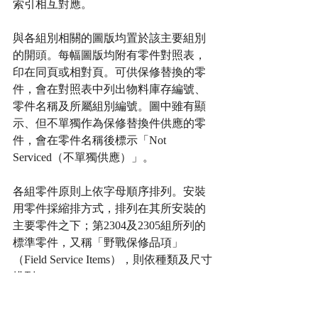
索引相互對應。
與各組別相關的圖版均置於該主要組別
的開頭。每幅圖版均附有零件對照表，
印在同頁或相對頁。可供保修替換的零
件，會在對照表中列出物料庫存編號、
零件名稱及所屬組別編號。圖中雖有顯
示、但不單獨作為保修替換件供應的零
件，會在零件名稱後標示「Not 
Serviced（不單獨供應）」。
各組零件原則上依字母順序排列。安裝
用零件採縮排方式，排列在其所安裝的
主要零件之下；第2304及2305組所列的
標準零件，又稱「野戰保修品項」
（Field Service Items），則依種類及尺寸
排列。
各項零件表列資料包括：圖版編號；物