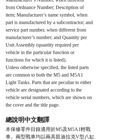
from Ordnance Number; Description of 
item; Manufacturer’s name symbol, when 
part is manufactured by a subcontractor; and 
service part number, when different from 
manufacturer’s number; and Quantity per 
Unit Assembly (quantity required per 
vehicle in the particular function or 
functions for which it is listed).
Unless otherwise specified, the listed parts 
are common to both the M5 and M5A1 
Light Tanks. Parts that are peculiar to either 
vehicle are designated according to the 
vehicle serial numbers, which are shown on 
the cover and the title page.
總說明中文翻譯
本保修零件目錄適用於M5及M5A1輕戰
車。兩型戰車均以兩具凱迪拉克V型八缸