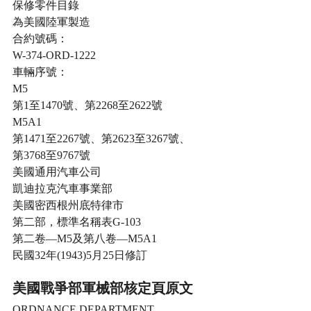
保修零件目錄
為美國陸軍製造
合約號碼：
W-374-ORD-1222
車輛序號：
M5
第1至1470號、第2268至2622號
M5A1
第1471至2267號、第2623至3267號、
第3768至9767號
美國通用汽車公司
凱迪拉克汽車事業部
美國密西根州底特律市
第二部，標準名稱表G-103
第二卷—M5及第八卷—M5A1
民國32年(1943)5月25日修訂
美國戰爭部軍械部核定頁原文
ORDNANCE DEPARTMENT