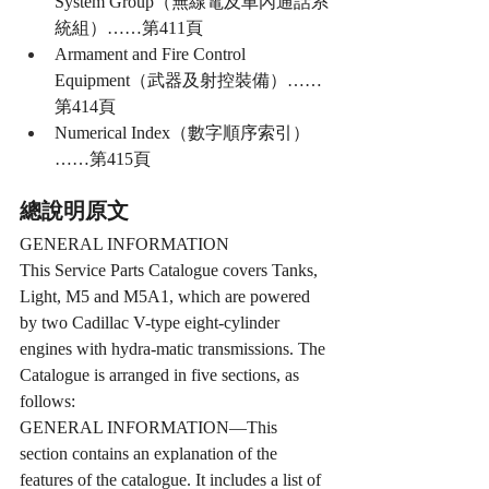
System Group（無線電及車內通話系
統組）……第411頁
Armament and Fire Control 
Equipment（武器及射控裝備）……
第414頁
Numerical Index（數字順序索引）
……第415頁
總說明原文
GENERAL INFORMATION
This Service Parts Catalogue covers Tanks, 
Light, M5 and M5A1, which are powered 
by two Cadillac V-type eight-cylinder 
engines with hydra-matic transmissions. The 
Catalogue is arranged in five sections, as 
follows:
GENERAL INFORMATION—This 
section contains an explanation of the 
features of the catalogue. It includes a list of 