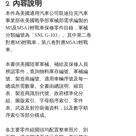
2. 內容說明
本件為美國通用汽車公司凱迪拉克汽車
事業部依美國戰爭部軍械部需求編製的
M5及M5A1輕戰車保修零件目錄，軍械
分類編號為「SNL G-103」。其中第二卷
對應M5輕戰車，第八卷對應M5A1輕戰
車。
本書供美國陸軍軍械、補給及保修人員
辨認零件，查詢物料庫存編號、軍械編
號、製造商編號、適用車輛序號及每一
總成所需數量。全書由總說明、縮寫
表、製造商識別代號、政府標準化分
組、圖版索引、字母順序索引、零件
表、武器及射控裝備資料，以及數字順
序索引等部分構成。
各主要零件組開頭均配置整車照片、剖