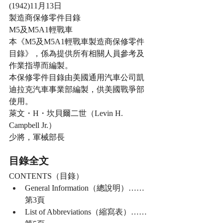
(1942)11月13日
製造商保修零件目錄
M5及M5A1輕戰車
本《M5及M5A1輕戰車製造商保修零件
目錄》，係為提供所有相關人員參考及
作業指導而編製。
本保修零件目錄由美國通用汽車公司凱
迪拉克汽車事業部編製，供美國戰爭部
使用。
萊文・H・坎貝爾二世（Levin H. 
Campbell Jr.）
少將，軍械部長
目錄全文
CONTENTS（目錄）
General Information（總說明）……
第3頁
List of Abbreviations（縮寫表）……