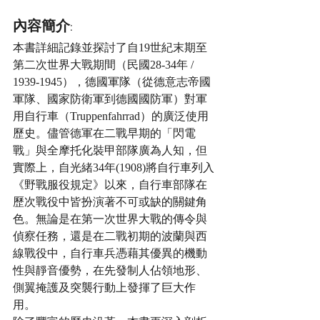
內容簡介:
本書詳細記錄並探討了自19世紀末期至
第二次世界大戰期間（民國28-34年 / 
1939-1945），德國軍隊（從德意志帝國
軍隊、國家防衛軍到德國國防軍）對軍
用自行車（Truppenfahrrad）的廣泛使用
歷史。儘管德軍在二戰早期的「閃電
戰」與全摩托化裝甲部隊廣為人知，但
實際上，自光緒34年(1908)將自行車列入
《野戰服役規定》以來，自行車部隊在
歷次戰役中皆扮演著不可或缺的關鍵角
色。無論是在第一次世界大戰的傳令與
偵察任務，還是在二戰初期的波蘭與西
線戰役中，自行車兵憑藉其優異的機動
性與靜音優勢，在先發制人佔領地形、
側翼掩護及突襲行動上發揮了巨大作
用。