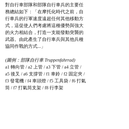
對自行車部隊和部隊自行車兵的主要任
務總結如下：「在摩托化時代之前，自
行車兵的行軍速度遠超任何其他移動方
式，這促使人們考慮將這種優勢與強大
的火力相結合，打造一支能發動突襲的
武器。由此產生了自行車兵與其他兵種
協同作戰的方式...」
(圖例：部隊自行車 Truppenfahrrad)
a1 轉向管 / a2 上管 / a3 下管 / a4 立管 / 
a5 後叉 / a6 支撐管 / f1 車鈴 / f2 固定夾 / 
f3 發電機 / f4 車頭燈 / f5 工具袋 / f6 打氣
筒 / f7 打氣筒支架 / f8 行李架