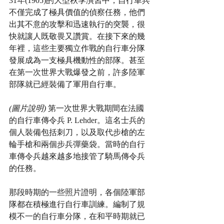
31年(1905)的大型秋季演習中，自行車兵
不僅完成了極具價值的偵察任務，他們
出其不意的攻擊和迅速執行的突襲，很
快就讓人既敬畏又讚賞。在接下來的幾
年裡，這些主要獨立作戰的自行車分隊
發展成為一支極具機動性的部隊。甚至
在第一次世界大戰爆發之前，許多陸軍
部隊就已經裝備了軍用自行車。
(圖片說明)
 第一次世界大戰期間在法國
的自行車傳令兵 P. Lehder。這名士兵的
個人裝備包括刺刀，以及取代步槍的左
輪手槍和兩個步兵彈藥袋。當時的自行
車傳令兵越來越多地接管了騎馬傳令兵
的任務。
那段時期的一些照片證明，各個陸軍部
隊都在積極進行自行車訓練。編制了規
模不一的自行車分隊，在和平時期就已