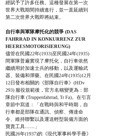
經賦予了許多任務。這種發展在第一次
世界大戰期間持續進行，並一直延續到
第二次世界大戰即將結束。
自行車與軍隊摩托化的競爭 (DAS 
FAHRRAD IN KONKURRENZ ZUR 
HEERESMOTORISIERUNG)
儘管在民國22年(1933)至民國24年(1935)
間軍隊普遍實現了摩托化，自行車依然
繼續用於加速士兵的移動，以及運輸武
器、裝備和彈藥。在民國24年(1935)12月
12日發布相關的《部隊自行車》(HDv 
293) 服役規範後，官方名稱變更為：部
隊自行車 (Truppenfahrrad, Tr Fa)。在引言
章節中寫道：「在戰時與和平時期，自
行車都是部隊在通訊、偵察、傳達命
令、維持聯繫以及運送輕型裝備方面的
寶貴工具……」
民國26年(1937)的《現代軍事科學手冊》