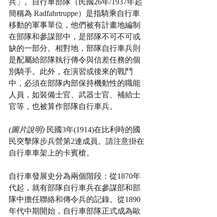
兵」。自行車部隊（民國26年/1937年起
簡稱為 Radfahrtruppe）是指騎乘自行車
移動的軍事單位，他們被有計畫地編制
在部隊和參謀部中，是部隊不可不可或
缺的一部分。相對地，部隊自行車兵則
是配屬給部隊執行傳令與信差任務的個
別騎手。此外，在演習或後來的戰鬥
中，必須在部隊內部保持機動性的職能
人員，如裝備士官、武器士官、補給士
官等，也被算作部隊自行車兵。
(圖片說明)
 民國3年(1914)在比利時的國
民突擊隊步兵營第2連成員。請注意掛在
自行車車架上的卡賓槍。
自行車發展史分為兩個階段：從1870年
代起，就有部隊自行車兵在參謀部和部
隊中擔任聯絡和傳令兵的記錄。從1890
年代中期開始，自行車部隊正式成為歐