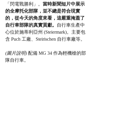
「閃電戰勝利」。
當時新聞短片中展示
的全摩托化部隊，並不總是符合現實
的，從今天的角度來看，這嚴重掩蓋了
自行車部隊的真實貢獻。
自行車生產中
心位於施蒂利亞州 (Steiermark)。主要包
含 Puch 工廠、Steirischen 自行車廠等。
(圖片說明)
 配備 MG 34 作為輕機槍的部
隊自行車。