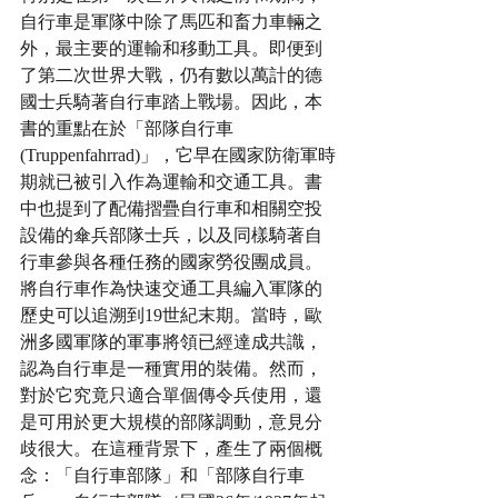
自行車是軍隊中除了馬匹和畜力車輛之
外，最主要的運輸和移動工具。即便到
了第二次世界大戰，仍有數以萬計的德
國士兵騎著自行車踏上戰場。因此，本
書的重點在於「部隊自行車 
(Truppenfahrrad)」，它早在國家防衛軍時
期就已被引入作為運輸和交通工具。書
中也提到了配備摺疊自行車和相關空投
設備的傘兵部隊士兵，以及同樣騎著自
行車參與各種任務的國家勞役團成員。
將自行車作為快速交通工具編入軍隊的
歷史可以追溯到19世紀末期。當時，歐
洲多國軍隊的軍事將領已經達成共識，
認為自行車是一種實用的裝備。然而，
對於它究竟只適合單個傳令兵使用，還
是可用於更大規模的部隊調動，意見分
歧很大。在這種背景下，產生了兩個概
念：「自行車部隊」和「部隊自行車