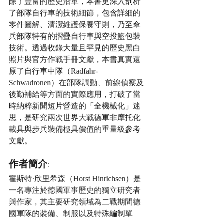
除了豐富的歷史沿革，本書更深入剖析
了部隊自行車的技術細節，包含詳細的
零件圖解、清潔維護保養守則，乃至傘
兵部隊特有的摺疊自行車與空投籃包裝
技術。透過收錄大量且罕見的歷史黑白
照片與官方作戰手冊文獻，本書真實還
原了自行車中隊（Radfahr-
Schwadronen）在部隊調動、前線偵察及
後勤補給等方面的實際應用，打破了當
時納粹新聞短片營造的「全機械化」迷
思，是研究兩次世界大戰德軍非摩托化
載具與步兵裝備極具價值的重量級參考
文獻。
作者簡介:
霍斯特·欣里希森（Horst Hinrichsen）是
一名專注於德國軍事歷史的獨立研究者
與作家，其主要研究領域為二戰期間德
國軍隊的裝備、制服以及特殊編制單