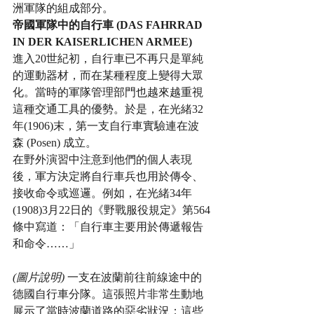
洲軍隊的組成部分。
帝國軍隊中的自行車 (DAS FAHRRAD 
IN DER KAISERLICHEN ARMEE)
進入20世紀初，自行車已不再只是單純
的運動器材，而在某種程度上變得大眾
化。當時的軍隊管理部門也越來越重視
這種交通工具的優勢。於是，在光緒32
年(1906)末，第一支自行車實驗連在波
森 (Posen) 成立。
在野外演習中注意到他們的個人表現
後，軍方決定將自行車兵也用於傳令、
接收命令或巡邏。例如，在光緒34年
(1908)3月22日的《野戰服役規定》第564
條中寫道：「自行車主要用於傳遞報告
和命令……」
(圖片說明)
 一支在波蘭前往前線途中的
德國自行車分隊。這張照片非常生動地
展示了當時波蘭道路的惡劣狀況；這些