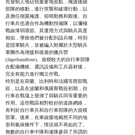
先發制人地佔領重要地形點，掩護後續
部隊的移動，進行突襲和破壞行動，以
及擔任側翼掩護、前哨勤務和殿後。自
行車兵也適合作為機動預備隊，以彌補
戰線薄弱環節。其運用方式與騎兵高度
相似，導致他們被分配到該兵種，特別
是陸軍騎兵，並被編入附屬於大型騎兵
軍團作為增援和後盾的獵兵營 
(Jägerbataillone)。規模較大的自行車部隊
在配備機槍、通訊設備和工兵器材後，
完全有能力進行獨立作戰。
特別是在荷蘭、比利時和法國等西部戰
區，以及在波蘭和俄羅斯戰役初期，自
行車在戰場上發揮了與騎兵同等重要的
作用。這些戰區相對較好的道路網絡，
有利於自行車兵和自行車部隊的大規模
部署。後來，在東線腹地截然不同的地
形和氣候條件下，情況就不再如此了。
無數的自行車中隊和連隊參與了所謂的