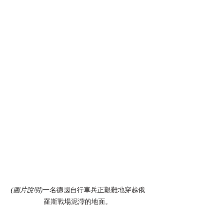
(圖片說明)
一名德國自行車兵正艱難地穿越俄
羅斯戰場泥濘的地面。