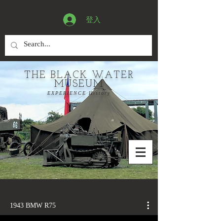
登入
THE BLACK WATER
MUSEUM
EXPERIENCE History
1943 BMW R75