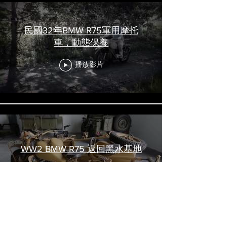
民國32年BMW R75軍用摩托
車，動態保養
播放影片
WW2 BMW R75 返回黑水基地
播放影片