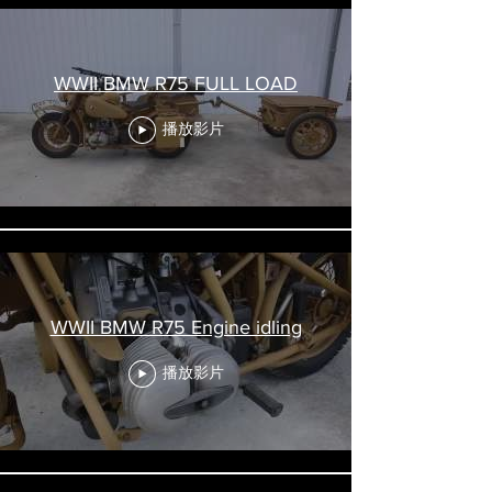
WWII BMW R75 FULL LOAD
播放影片
WWII BMW R75 Engine idling
播放影片